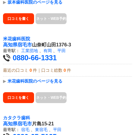
▶
坂本歯科医院のページを見る
口コミを書く
ネット・WEB予約
米花歯科医院
高知県
宿毛市
山奈町山田1376-3
最寄駅：
工業団地
、
有岡
、
平田
0880-66-1331
最近の口コミ
0
件｜口コミ総数
0
件
▶
米花歯科医院のページを見る
口コミを書く
ネット・WEB予約
カタクラ歯科
高知県
宿毛市
片島15-21
最寄駅：
宿毛
、
東宿毛
、
平田