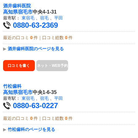
酒井歯科医院
高知県
宿毛市
中央4-1-31
最寄駅：
東宿毛
、
宿毛
、
平田
0880-63-2369
最近の口コミ
0
件｜口コミ総数
0
件
▶
酒井歯科医院のページを見る
口コミを書く
ネット・WEB予約
竹松歯科
高知県
宿毛市
中央1-6-35
最寄駅：
東宿毛
、
宿毛
、
平田
0880-63-0227
最近の口コミ
0
件｜口コミ総数
0
件
▶
竹松歯科のページを見る