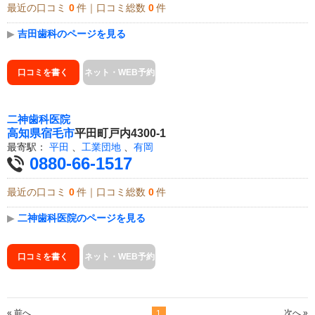
最近の口コミ
0
件｜口コミ総数
0
件
▶
吉田歯科のページを見る
口コミを書く
ネット・WEB予約
二神歯科医院
高知県
宿毛市
平田町戸内4300-1
最寄駅：
平田
、
工業団地
、
有岡
0880-66-1517
最近の口コミ
0
件｜口コミ総数
0
件
▶
二神歯科医院のページを見る
口コミを書く
ネット・WEB予約
« 前へ
次へ »
1