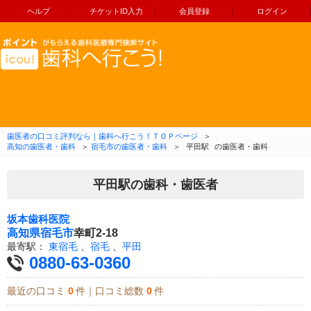
ヘルプ
チケットID入力
会員登録
ログイン
コンテンツへ移動
歯医者の口コミ評判なら｜歯科へ行こう！ＴＯＰページ
＞
高知の歯医者・歯科
＞
宿毛市の歯医者・歯科
＞
平田駅
の歯医者・歯科
平田駅の歯科・歯医者
坂本歯科医院
高知県
宿毛市
幸町2-18
最寄駅：
東宿毛
、
宿毛
、
平田
0880-63-0360
最近の口コミ
0
件｜口コミ総数
0
件