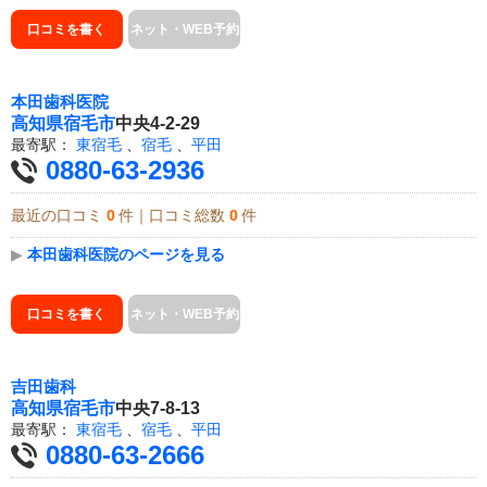
口コミを書く
ネット・WEB予約
本田歯科医院
高知県
宿毛市
中央4-2-29
最寄駅：
東宿毛
、
宿毛
、
平田
0880-63-2936
最近の口コミ
0
件｜口コミ総数
0
件
▶
本田歯科医院のページを見る
口コミを書く
ネット・WEB予約
吉田歯科
高知県
宿毛市
中央7-8-13
最寄駅：
東宿毛
、
宿毛
、
平田
0880-63-2666