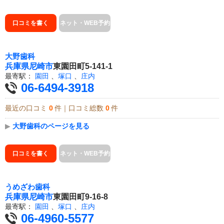
口コミを書く
ネット・WEB予約
大野歯科
兵庫県
尼崎市
東園田町5-141-1
最寄駅：
園田
、
塚口
、
庄内
06-6494-3918
最近の口コミ
0
件｜口コミ総数
0
件
▶
大野歯科のページを見る
口コミを書く
ネット・WEB予約
うめざわ歯科
兵庫県
尼崎市
東園田町9-16-8
最寄駅：
園田
、
塚口
、
庄内
06-4960-5577