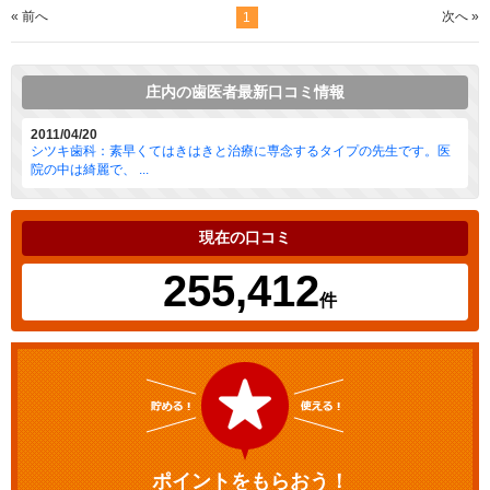
« 前へ
次へ »
1
庄内の歯医者最新口コミ情報
2011/04/20
シツキ歯科：素早くてはきはきと治療に専念するタイプの先生です。医
院の中は綺麗で、 ...
現在の口コミ
255,412
件
ポイントをもらおう！