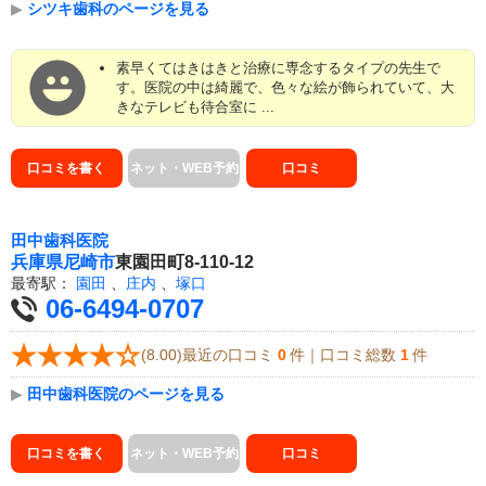
▶
シツキ歯科のページを見る
素早くてはきはきと治療に専念するタイプの先生で
す。医院の中は綺麗で、色々な絵が飾られていて、大
きなテレビも待合室に ...
口コミを書く
ネット・WEB予約
口コミ
田中歯科医院
兵庫県
尼崎市
東園田町8-110-12
最寄駅：
園田
、
庄内
、
塚口
06-6494-0707
(8.00)最近の口コミ
0
件｜口コミ総数
1
件
▶
田中歯科医院のページを見る
口コミを書く
ネット・WEB予約
口コミ