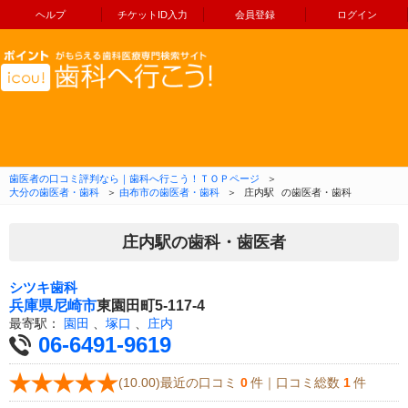
ヘルプ
チケットID入力
会員登録
ログイン
コンテンツへ移動
歯医者の口コミ評判なら｜歯科へ行こう！ＴＯＰページ
＞
大分の歯医者・歯科
＞
由布市の歯医者・歯科
＞
庄内駅
の歯医者・歯科
庄内駅の歯科・歯医者
シツキ歯科
兵庫県
尼崎市
東園田町5-117-4
最寄駅：
園田
、
塚口
、
庄内
06-6491-9619
(10.00)最近の口コミ
0
件｜口コミ総数
1
件