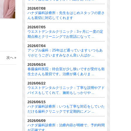
2026/07/08
ハナダ歯科診療所：先生をはじめスタッフの皆さ
んも親切に対応してくれます
2026/07/05
ウエストデンタルクリニック：3ヶ月に一度の定
期点検とクリーニングでお世話になって ...
2026/07/04
アップル歯科：25年ほど通っています いつもあ
りがとうございますみなさん良い人ばか ...
次へ »
2026/06/24
春藤歯科医院：待合室が少し狭いですが受付も衛
生士さんも親切です。治療が痛くありま ...
2026/06/22
ウエストデンタルクリニック：丁寧な説明やアド
バイスもしてくれて、施術もしっかりや ...
2026/06/15
ハナダ歯科診療所：いつも丁寧な対応をしていた
だける歯科クリニックです定期的にメン ...
2026/06/09
ハナダ歯科診療所：治療内容が明瞭で、予約時間
が正確です。