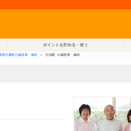
コンテンツへ移動
ポイントを貯める・使う
珠郡九重町の歯医者・歯科
＞
引治駅
の歯医者・歯科