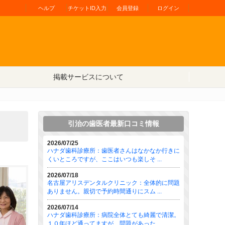
ヘルプ
チケットID入力
会員登録
ログイン
掲載サービスについて
引治の歯医者最新口コミ情報
2026/07/25
ハナダ歯科診療所：歯医者さんはなかなか行きに
くいところですが、ここはいつも楽しそ ...
2026/07/18
名古屋アリスデンタルクリニック：全体的に問題
ありません。親切で予約時間通りにスム ...
2026/07/14
ハナダ歯科診療所：病院全体とても綺麗で清潔。
１０年ほど通ってますが、問題があった ...