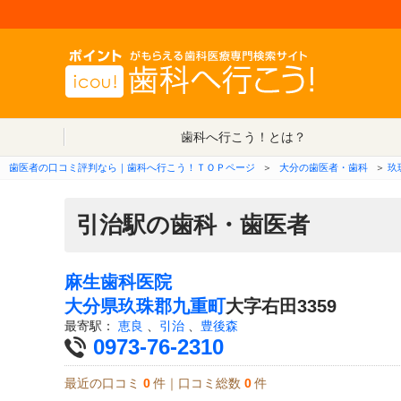
歯科へ行こう！とは？
歯医者の口コミ評判なら｜歯科へ行こう！ＴＯＰページ
＞
大分の歯医者・歯科
＞
玖
引治駅の歯科・歯医者
麻生歯科医院
大分県
玖珠郡九重町
大字右田3359
最寄駅：
恵良
、
引治
、
豊後森
0973-76-2310
最近の口コミ
0
件｜口コミ総数
0
件