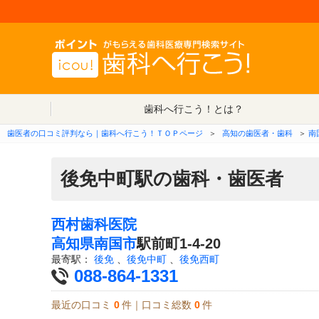
歯科へ行こう！とは？
歯医者の口コミ評判なら｜歯科へ行こう！ＴＯＰページ
＞
高知の歯医者・歯科
＞
南
後免中町駅の歯科・歯医者
西村歯科医院
高知県
南国市
駅前町1-4-20
最寄駅：
後免
、
後免中町
、
後免西町
088-864-1331
最近の口コミ
0
件｜口コミ総数
0
件