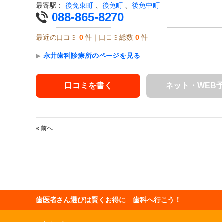
最寄駅：
後免東町
、
後免町
、
後免中町
088-865-8270
最近の口コミ
0
件｜口コミ総数
0
件
▶
永井歯科診療所のページを見る
口コミを書く
ネット・WEB
« 前へ
歯医者さん選びは賢くお得に 歯科へ行こう！