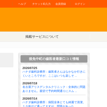
ヘルプ
チケットID入力
会員登録
ログイン
掲載サービスについて
後免中町の歯医者最新口コミ情報
2026/07/25
ハナダ歯科診療所：歯医者さんはなかなか行きに
くいところですが、ここはいつも楽しそ ...
2026/07/18
名古屋アリスデンタルクリニック：全体的に問題
ありません。親切で予約時間通りにスム ...
2026/07/14
ハナダ歯科診療所：病院全体とても綺麗で清潔。
１０年ほど通ってますが、問題があった ...