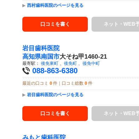
▶
西村歯科医院のページを見る
口コミを書く
ネット・WEB
岩目歯科医院
高知県
南国市
大そね甲1460-21
最寄駅：
後免東町
、
後免町
、
後免中町
088-863-6380
最近の口コミ
0
件｜口コミ総数
0
件
▶
岩目歯科医院のページを見る
口コミを書く
ネット・WEB
みもと歯科医院