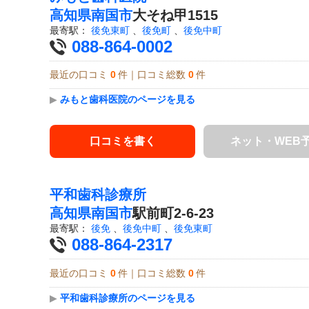
高知県
南国市
大そね甲1515
最寄駅：
後免東町
、
後免町
、
後免中町
088-864-0002
最近の口コミ
0
件｜口コミ総数
0
件
▶
みもと歯科医院のページを見る
口コミを書く
ネット・WEB
平和歯科診療所
高知県
南国市
駅前町2-6-23
最寄駅：
後免
、
後免中町
、
後免東町
088-864-2317
最近の口コミ
0
件｜口コミ総数
0
件
▶
平和歯科診療所のページを見る