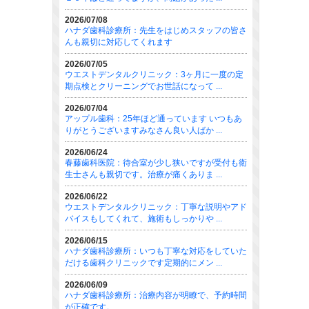
2026/07/08
ハナダ歯科診療所：先生をはじめスタッフの皆さ
んも親切に対応してくれます
2026/07/05
ウエストデンタルクリニック：3ヶ月に一度の定
期点検とクリーニングでお世話になって ...
2026/07/04
アップル歯科：25年ほど通っています いつもあ
りがとうございますみなさん良い人ばか ...
2026/06/24
春藤歯科医院：待合室が少し狭いですが受付も衛
生士さんも親切です。治療が痛くありま ...
2026/06/22
ウエストデンタルクリニック：丁寧な説明やアド
バイスもしてくれて、施術もしっかりや ...
2026/06/15
ハナダ歯科診療所：いつも丁寧な対応をしていた
だける歯科クリニックです定期的にメン ...
2026/06/09
ハナダ歯科診療所：治療内容が明瞭で、予約時間
が正確です。