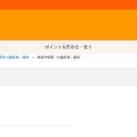
コンテンツへ移動
ポイントを貯める・使う
国市の歯医者・歯科
＞
後免中町駅
の歯医者・歯科