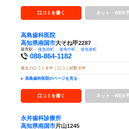
口コミを書く
ネット・WEB
高島歯科医院
高知県
南国市
大そね甲2287
最寄駅：
後免西町
、
後免中町
、
後免東町
088-864-1182
最近の口コミ
0
件｜口コミ総数
0
件
▶
高島歯科医院のページを見る
口コミを書く
ネット・WEB
永井歯科診療所
高知県
南国市
片山1245