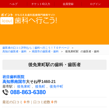
ヘルプ
チケットID入力
会員登録
ログイン
コンテンツへ移動
歯医者の口コミ評判なら｜歯科へ行こう！ＴＯＰページ
＞
高知の歯医者・歯科
＞
南国市の歯医者・歯科
＞
後免東町駅
の歯医者・歯科
後免東町駅の歯科・歯医者
岩目歯科医院
高知県
南国市
大そね甲1460-21
最寄駅：
後免東町
、
後免町
、
後免中町
088-863-6380
最近の口コミ
0
件｜口コミ総数
0
件