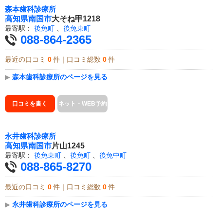
森本歯科診療所
高知県
南国市
大そね甲1218
最寄駅：
後免町
、
後免東町
088-864-2365
最近の口コミ
0
件｜口コミ総数
0
件
▶
森本歯科診療所のページを見る
口コミを書く
ネット・WEB予約
永井歯科診療所
高知県
南国市
片山1245
最寄駅：
後免東町
、
後免町
、
後免中町
088-865-8270
最近の口コミ
0
件｜口コミ総数
0
件
▶
永井歯科診療所のページを見る