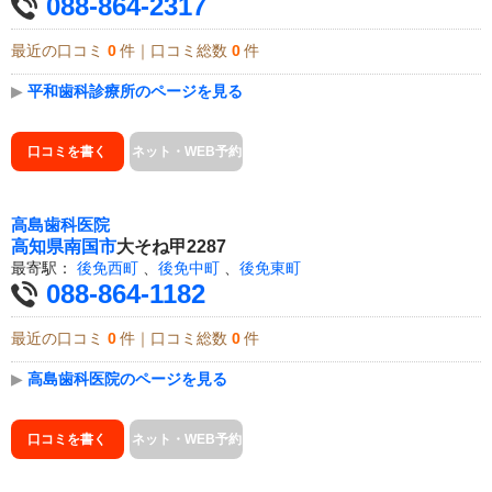
088-864-2317
最近の口コミ
0
件｜口コミ総数
0
件
▶
平和歯科診療所のページを見る
口コミを書く
ネット・WEB予約
高島歯科医院
高知県
南国市
大そね甲2287
最寄駅：
後免西町
、
後免中町
、
後免東町
088-864-1182
最近の口コミ
0
件｜口コミ総数
0
件
▶
高島歯科医院のページを見る
口コミを書く
ネット・WEB予約