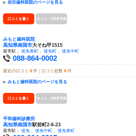
▶
岩目歯科医院のページを見る
口コミを書く
ネット・WEB予約
みもと歯科医院
高知県
南国市
大そね甲1515
最寄駅：
後免東町
、
後免町
、
後免中町
088-864-0002
最近の口コミ
0
件｜口コミ総数
0
件
▶
みもと歯科医院のページを見る
口コミを書く
ネット・WEB予約
平和歯科診療所
高知県
南国市
駅前町2-6-23
最寄駅：
後免
、
後免中町
、
後免東町