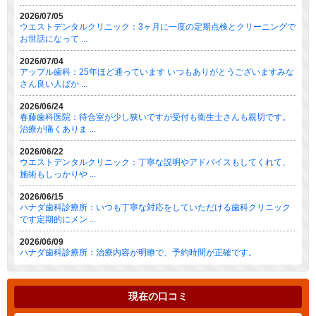
2026/07/05
ウエストデンタルクリニック：3ヶ月に一度の定期点検とクリーニングで
お世話になって ...
2026/07/04
アップル歯科：25年ほど通っています いつもありがとうございますみな
さん良い人ばか ...
2026/06/24
春藤歯科医院：待合室が少し狭いですが受付も衛生士さんも親切です。
治療が痛くありま ...
2026/06/22
ウエストデンタルクリニック：丁寧な説明やアドバイスもしてくれて、
施術もしっかりや ...
2026/06/15
ハナダ歯科診療所：いつも丁寧な対応をしていただける歯科クリニック
です定期的にメン ...
2026/06/09
ハナダ歯科診療所：治療内容が明瞭で、予約時間が正確です。
現在の口コミ