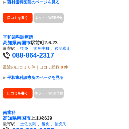
▶
西村歯科医院のページを見る
口コミを書く
ネット・WEB予約
平和歯科診療所
高知県
南国市
駅前町2-6-23
最寄駅：
後免
、
後免中町
、
後免東町
088-864-2317
最近の口コミ
0
件｜口コミ総数
0
件
▶
平和歯科診療所のページを見る
口コミを書く
ネット・WEB予約
南歯科
高知県
南国市
上末松639
最寄駅：
土佐長岡
、
後免
、
後免町