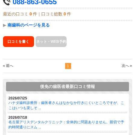
088-863-0655
最近の口コミ
0
件｜口コミ総数
0
件
▶
南歯科のページを見る
口コミを書く
ネット・WEB予約
« 前へ
次へ »
1
後免の歯医者最新口コミ情報
2026/07/25
ハナダ歯科診療所：歯医者さんはなかなか行きにくいところですが、こ
こはいつも楽しそ ...
2026/07/18
名古屋アリスデンタルクリニック：全体的に問題ありません。親切で予
約時間通りにスム ...