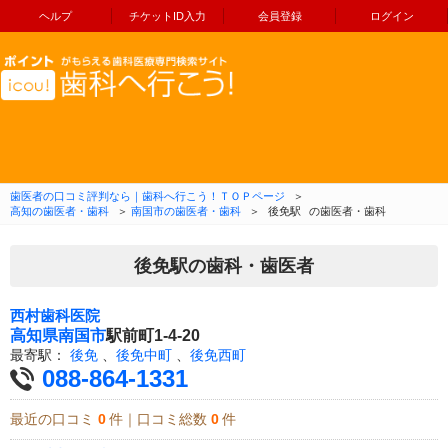
ヘルプ
チケットID入力
会員登録
ログイン
コンテンツへ移動
歯医者の口コミ評判なら｜歯科へ行こう！ＴＯＰページ
＞
高知の歯医者・歯科
＞
南国市の歯医者・歯科
＞
後免駅
の歯医者・歯科
後免駅の歯科・歯医者
西村歯科医院
高知県
南国市
駅前町1-4-20
最寄駅：
後免
、
後免中町
、
後免西町
088-864-1331
最近の口コミ
0
件｜口コミ総数
0
件