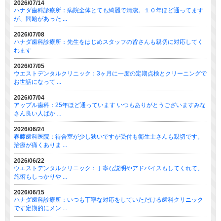
2026/07/14
ハナダ歯科診療所：病院全体とても綺麗で清潔。１０年ほど通ってます
が、問題があった ...
2026/07/08
ハナダ歯科診療所：先生をはじめスタッフの皆さんも親切に対応してく
れます
2026/07/05
ウエストデンタルクリニック：3ヶ月に一度の定期点検とクリーニングで
お世話になって ...
2026/07/04
アップル歯科：25年ほど通っています いつもありがとうございますみな
さん良い人ばか ...
2026/06/24
春藤歯科医院：待合室が少し狭いですが受付も衛生士さんも親切です。
治療が痛くありま ...
2026/06/22
ウエストデンタルクリニック：丁寧な説明やアドバイスもしてくれて、
施術もしっかりや ...
2026/06/15
ハナダ歯科診療所：いつも丁寧な対応をしていただける歯科クリニック
です定期的にメン ...