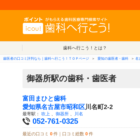
歯科へ行こう！とは？
歯医者の口コミ評判なら｜歯科へ行こう！ＴＯＰページ
＞
愛知の歯医者・歯科
＞
名
御器所駅の歯科・歯医者
富田まひと歯科
愛知県
名古屋市昭和区
川名町2-2
最寄駅：
吹上
、
御器所
、
川名
052-761-0325
最近の口コミ
0
件｜口コミ総数
0
件