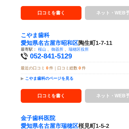
口コミを書く
ネット・WEB
こやま歯科
愛知県
名古屋市昭和区
陶生町1-7-11
最寄駅：
桜山
、
御器所
、
瑞穂区役所
052-841-5129
最近の口コミ
0
件｜口コミ総数
0
件
▶
こやま歯科のページを見る
口コミを書く
ネット・WEB
金子歯科医院
愛知県
名古屋市瑞穂区
桜見町1-5-2