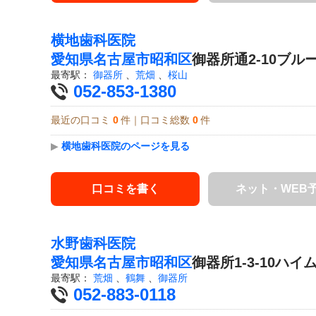
横地歯科医院
愛知県
名古屋市昭和区
御器所通2-10ブル
最寄駅：
御器所
、
荒畑
、
桜山
052-853-1380
最近の口コミ
0
件｜口コミ総数
0
件
▶
横地歯科医院のページを見る
口コミを書く
ネット・WEB
水野歯科医院
愛知県
名古屋市昭和区
御器所1-3-10ハイ
最寄駅：
荒畑
、
鶴舞
、
御器所
052-883-0118