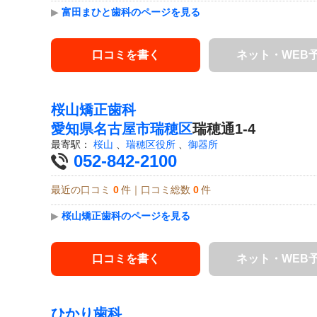
▶
富田まひと歯科のページを見る
口コミを書く
ネット・WEB
桜山矯正歯科
愛知県
名古屋市瑞穂区
瑞穂通1-4
最寄駅：
桜山
、
瑞穂区役所
、
御器所
052-842-2100
最近の口コミ
0
件｜口コミ総数
0
件
▶
桜山矯正歯科のページを見る
口コミを書く
ネット・WEB
ひかり歯科