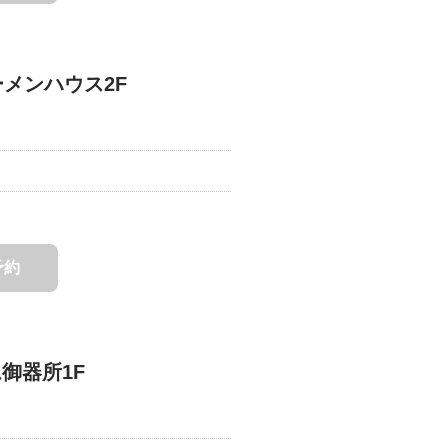
ーメンハウス2F
予約
ム御器所1F