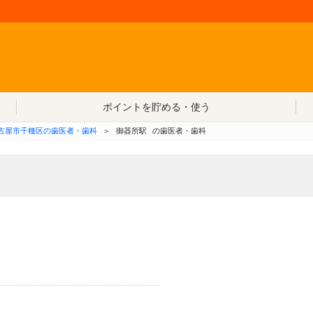
コンテンツへ移動
ポイントを貯める・使う
古屋市千種区の歯医者・歯科
＞
御器所駅
の歯医者・歯科