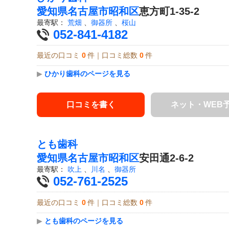
愛知県
名古屋市昭和区
恵方町1-35-2
最寄駅：
荒畑
、
御器所
、
桜山
052-841-4182
最近の口コミ
0
件｜口コミ総数
0
件
▶
ひかり歯科のページを見る
口コミを書く
ネット・WEB
とも歯科
愛知県
名古屋市昭和区
安田通2-6-2
最寄駅：
吹上
、
川名
、
御器所
052-761-2525
最近の口コミ
0
件｜口コミ総数
0
件
▶
とも歯科のページを見る