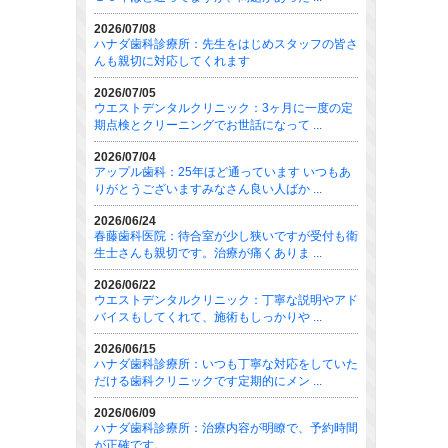
2026/07/08
ハナダ歯科診療所：先生をはじめスタッフの皆さ
んも親切に対応してくれます
2026/07/05
ウエストデンタルクリニック：3ヶ月に一度の定
期点検とクリーニングでお世話になって ...
2026/07/04
アップル歯科：25年ほど通っています いつもあ
りがとうございますみなさん良い人ばか ...
2026/06/24
春藤歯科医院：待合室が少し狭いですが受付も衛
生士さんも親切です。治療が痛くありま ...
2026/06/22
ウエストデンタルクリニック：丁寧な説明やアド
バイスもしてくれて、施術もしっかりや ...
2026/06/15
ハナダ歯科診療所：いつも丁寧な対応をしていた
だける歯科クリニックです定期的にメン ...
2026/06/09
ハナダ歯科診療所：治療内容が明瞭で、予約時間
が正確です。