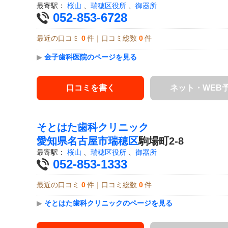
最寄駅：
桜山
、
瑞穂区役所
、
御器所
052-853-6728
最近の口コミ
0
件｜口コミ総数
0
件
▶
金子歯科医院のページを見る
口コミを書く
ネット・WEB
そとはた歯科クリニック
愛知県
名古屋市瑞穂区
駒場町2-8
最寄駅：
桜山
、
瑞穂区役所
、
御器所
052-853-1333
最近の口コミ
0
件｜口コミ総数
0
件
▶
そとはた歯科クリニックのページを見る