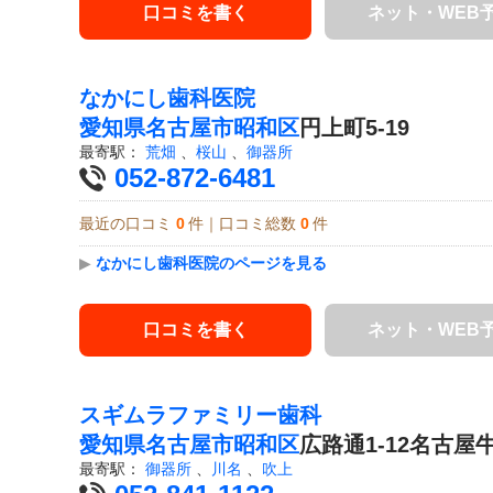
口コミを書く
ネット・WEB
なかにし歯科医院
愛知県
名古屋市昭和区
円上町5-19
最寄駅：
荒畑
、
桜山
、
御器所
052-872-6481
最近の口コミ
0
件｜口コミ総数
0
件
▶
なかにし歯科医院のページを見る
口コミを書く
ネット・WEB
スギムラファミリー歯科
愛知県
名古屋市昭和区
広路通1-12名古屋
最寄駅：
御器所
、
川名
、
吹上