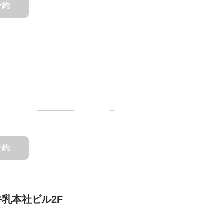
予約
予約
牛乳本社ビル2F