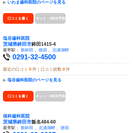
▶
いわま歯科医院のページを見る
口コミを書く
ネット・WEB予約
塩谷歯科医院
茨城県
鉾田市
鉾田1415-4
最寄駅：
新鉾田
、
徳宿
、
北浦湖畔
0291-32-4500
最近の口コミ
0
件｜口コミ総数
0
件
▶
塩谷歯科医院のページを見る
口コミを書く
ネット・WEB予約
保科歯科医院
茨城県
鉾田市
飯名484-60
最寄駅：
新鉾田
、
北浦湖畔
、
徳宿