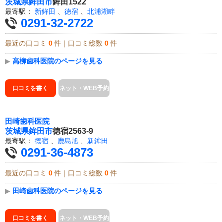
茨城県
鉾田市
鉾田1522
最寄駅：
新鉾田
、
徳宿
、
北浦湖畔
0291-32-2722
最近の口コミ
0
件｜口コミ総数
0
件
▶
高柳歯科医院のページを見る
口コミを書く
ネット・WEB予約
田崎歯科医院
茨城県
鉾田市
徳宿2563-9
最寄駅：
徳宿
、
鹿島旭
、
新鉾田
0291-36-4873
最近の口コミ
0
件｜口コミ総数
0
件
▶
田崎歯科医院のページを見る
口コミを書く
ネット・WEB予約