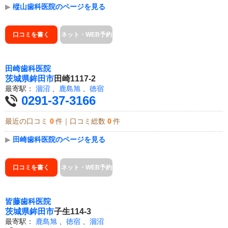
▶
樅山歯科医院のページを見る
口コミを書く
ネット・WEB予約
田崎歯科医院
茨城県
鉾田市
田崎1117-2
最寄駅：
涸沼
、
鹿島旭
、
徳宿
0291-37-3166
最近の口コミ
0
件｜口コミ総数
0
件
▶
田崎歯科医院のページを見る
口コミを書く
ネット・WEB予約
皆藤歯科医院
茨城県
鉾田市
子生114-3
最寄駅：
鹿島旭
、
徳宿
、
涸沼