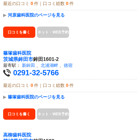
最近の口コミ
0
件｜口コミ総数
0
件
▶
河原歯科医院のページを見る
口コミを書く
ネット・WEB予約
篠塚歯科医院
茨城県
鉾田市
鉾田1601-2
最寄駅：
新鉾田
、
北浦湖畔
、
徳宿
0291-32-5766
最近の口コミ
0
件｜口コミ総数
0
件
▶
篠塚歯科医院のページを見る
口コミを書く
ネット・WEB予約
高柳歯科医院