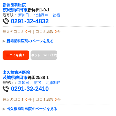
新堀歯科医院
茨城県
鉾田市
新鉾田1-9-1
最寄駅：
新鉾田
、
北浦湖畔
、
徳宿
0291-32-4832
最近の口コミ
0
件｜口コミ総数
0
件
▶
新堀歯科医院のページを見る
口コミを書く
ネット・WEB予約
出久根歯科医院
茨城県
鉾田市
鉾田2588-1
最寄駅：
新鉾田
、
徳宿
、
北浦湖畔
0291-32-2410
最近の口コミ
0
件｜口コミ総数
0
件
▶
出久根歯科医院のページを見る