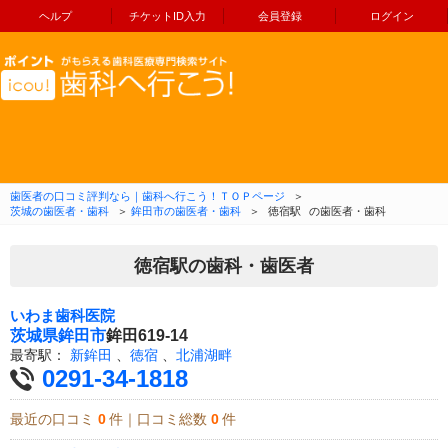
ヘルプ
チケットID入力
会員登録
ログイン
コンテンツへ移動
歯医者の口コミ評判なら｜歯科へ行こう！ＴＯＰページ
＞
茨城の歯医者・歯科
＞
鉾田市の歯医者・歯科
＞
徳宿駅
の歯医者・歯科
徳宿駅の歯科・歯医者
いわま歯科医院
茨城県
鉾田市
鉾田619-14
最寄駅：
新鉾田
、
徳宿
、
北浦湖畔
0291-34-1818
最近の口コミ
0
件｜口コミ総数
0
件