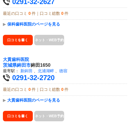
0291-32-2627
最近の口コミ
0
件｜口コミ総数
0
件
▶
保科歯科医院のページを見る
口コミを書く
ネット・WEB予約
大貫歯科医院
茨城県
鉾田市
鉾田1650
最寄駅：
新鉾田
、
北浦湖畔
、
徳宿
0291-32-2720
最近の口コミ
0
件｜口コミ総数
0
件
▶
大貫歯科医院のページを見る
口コミを書く
ネット・WEB予約