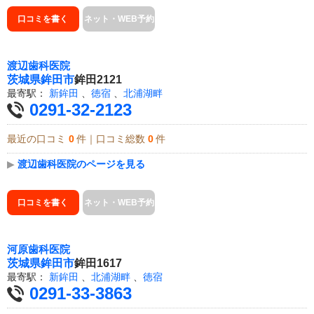
口コミを書く
ネット・WEB予約
渡辺歯科医院
茨城県
鉾田市
鉾田2121
最寄駅：
新鉾田
、
徳宿
、
北浦湖畔
0291-32-2123
最近の口コミ
0
件｜口コミ総数
0
件
▶
渡辺歯科医院のページを見る
口コミを書く
ネット・WEB予約
河原歯科医院
茨城県
鉾田市
鉾田1617
最寄駅：
新鉾田
、
北浦湖畔
、
徳宿
0291-33-3863