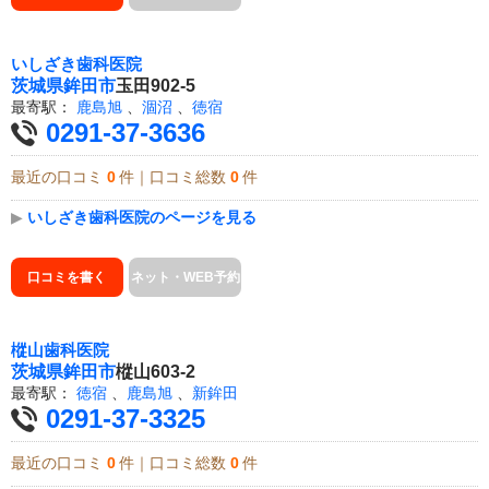
いしざき歯科医院
茨城県
鉾田市
玉田902-5
最寄駅：
鹿島旭
、
涸沼
、
徳宿
0291-37-3636
最近の口コミ
0
件｜口コミ総数
0
件
▶
いしざき歯科医院のページを見る
口コミを書く
ネット・WEB予約
樅山歯科医院
茨城県
鉾田市
樅山603-2
最寄駅：
徳宿
、
鹿島旭
、
新鉾田
0291-37-3325
最近の口コミ
0
件｜口コミ総数
0
件