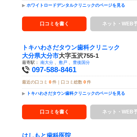
▶
ホワイトロードデンタルクリニックのページを見る
口コミを書く
ネット・WEB
トキハわさだタウン歯科クリニック
大分県
大分市
大字玉沢755-1
最寄駅：
南大分
、
敷戸
、
豊後国分
097-588-8461
最近の口コミ
0
件｜口コミ総数
0
件
▶
トキハわさだタウン歯科クリニックのページを見る
口コミを書く
ネット・WEB
はしもと歯科医院