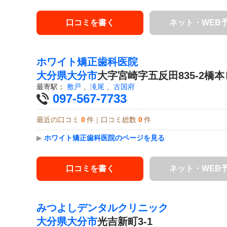
口コミを書く
ネット・WEB
ホワイト矯正歯科医院
大分県
大分市
大字宮崎字五反田835-2橋本
最寄駅：
敷戸
、
滝尾
、
古国府
097-567-7733
最近の口コミ
0
件｜口コミ総数
0
件
▶
ホワイト矯正歯科医院のページを見る
口コミを書く
ネット・WEB
みつよしデンタルクリニック
大分県
大分市
光吉新町3-1