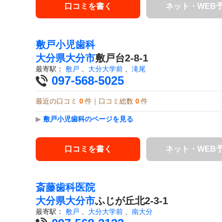
口コミを書く
ネット・WEB
敷戸小児歯科
大分県
大分市
敷戸台2-8-1
最寄駅：
敷戸
、
大分大学前
、
滝尾
097-568-5025
最近の口コミ
0
件｜口コミ総数
0
件
▶
敷戸小児歯科のページを見る
口コミを書く
ネット・WEB
斎藤歯科医院
大分県
大分市
ふじが丘北2-3-1
最寄駅：
敷戸
、
大分大学前
、
南大分