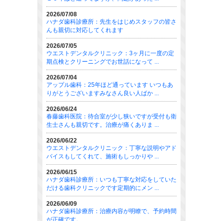
2026/07/08
ハナダ歯科診療所：先生をはじめスタッフの皆さ
んも親切に対応してくれます
2026/07/05
ウエストデンタルクリニック：3ヶ月に一度の定
期点検とクリーニングでお世話になって ...
2026/07/04
アップル歯科：25年ほど通っています いつもあ
りがとうございますみなさん良い人ばか ...
2026/06/24
春藤歯科医院：待合室が少し狭いですが受付も衛
生士さんも親切です。治療が痛くありま ...
2026/06/22
ウエストデンタルクリニック：丁寧な説明やアド
バイスもしてくれて、施術もしっかりや ...
2026/06/15
ハナダ歯科診療所：いつも丁寧な対応をしていた
だける歯科クリニックです定期的にメン ...
2026/06/09
ハナダ歯科診療所：治療内容が明瞭で、予約時間
が正確です。