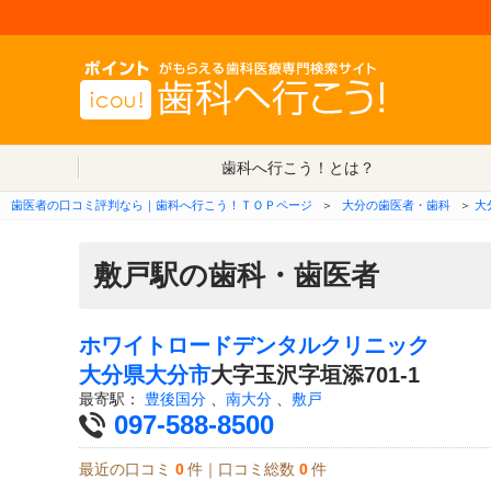
歯科へ行こう！とは？
歯医者の口コミ評判なら｜歯科へ行こう！ＴＯＰページ
＞
大分の歯医者・歯科
＞
大
敷戸駅の歯科・歯医者
ホワイトロードデンタルクリニック
大分県
大分市
大字玉沢字垣添701-1
最寄駅：
豊後国分
、
南大分
、
敷戸
097-588-8500
最近の口コミ
0
件｜口コミ総数
0
件