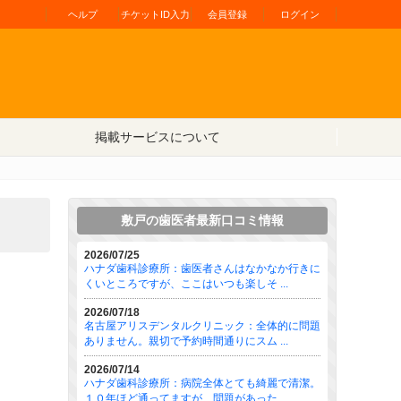
ヘルプ
チケットID入力
会員登録
ログイン
掲載サービスについて
敷戸の歯医者最新口コミ情報
2026/07/25
ハナダ歯科診療所：歯医者さんはなかなか行きに
くいところですが、ここはいつも楽しそ ...
2026/07/18
名古屋アリスデンタルクリニック：全体的に問題
ありません。親切で予約時間通りにスム ...
2026/07/14
ハナダ歯科診療所：病院全体とても綺麗で清潔。
１０年ほど通ってますが、問題があった ...