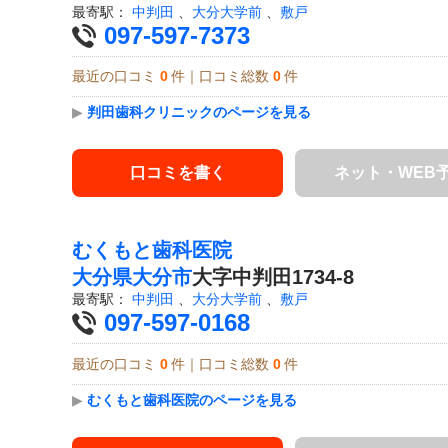
最寄駅：
中判田
、
大分大学前
、
敷戸
097-597-7373
最近の口コミ
0
件｜口コミ総数
0
件
▶
判田歯科クリニックのページを見る
口コミを書く
ネット・WEB
むくもと歯科医院
大分県
大分市
大字中判田1734-8
最寄駅：
中判田
、
大分大学前
、
敷戸
097-597-0168
最近の口コミ
0
件｜口コミ総数
0
件
▶
むくもと歯科医院のページを見る