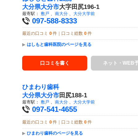
大分県
大分市
大字田尻196-1
最寄駅：
敷戸
、
南大分
、
大分大学前
097-588-8333
最近の口コミ
0
件｜口コミ総数
0
件
▶
はしもと歯科医院のページを見る
口コミを書く
ネット・WEB
ひまわり歯科
大分県
大分市
田尻188-1
最寄駅：
敷戸
、
南大分
、
大分大学前
097-541-4655
最近の口コミ
0
件｜口コミ総数
0
件
▶
ひまわり歯科のページを見る