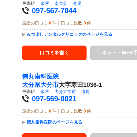
最寄駅：
敷戸
、
南大分
、
滝尾
097-567-7044
最近の口コミ
0
件｜口コミ総数
0
件
▶
みつよしデンタルクリニックのページを見る
口コミを書く
ネット・WEB
徳丸歯科医院
大分県
大分市
大字寒田1036-1
最寄駅：
敷戸
、
大分大学前
、
滝尾
097-569-0021
最近の口コミ
0
件｜口コミ総数
0
件
▶
徳丸歯科医院のページを見る