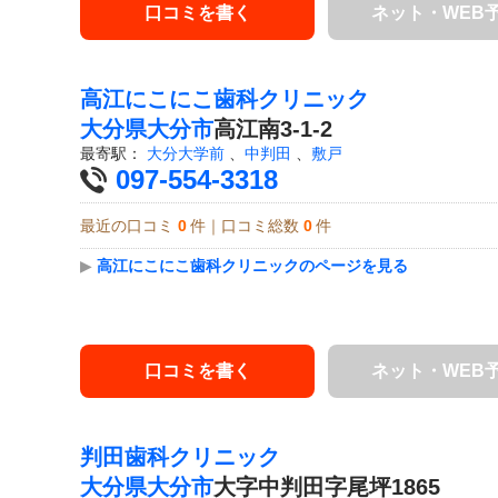
口コミを書く
ネット・WEB
高江にこにこ歯科クリニック
大分県
大分市
高江南3-1-2
最寄駅：
大分大学前
、
中判田
、
敷戸
097-554-3318
最近の口コミ
0
件｜口コミ総数
0
件
▶
高江にこにこ歯科クリニックのページを見る
口コミを書く
ネット・WEB
判田歯科クリニック
大分県
大分市
大字中判田字尾坪1865