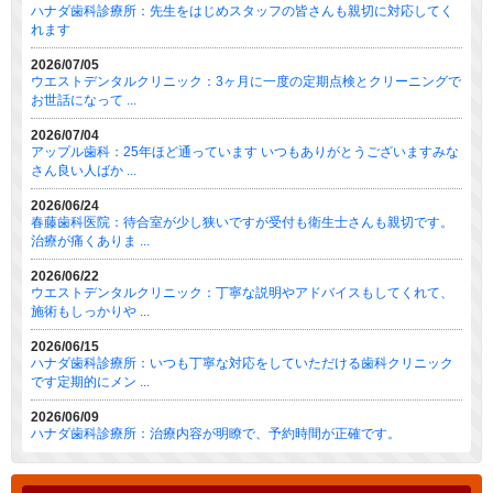
ハナダ歯科診療所：先生をはじめスタッフの皆さんも親切に対応してく
れます
2026/07/05
ウエストデンタルクリニック：3ヶ月に一度の定期点検とクリーニングで
お世話になって ...
2026/07/04
アップル歯科：25年ほど通っています いつもありがとうございますみな
さん良い人ばか ...
2026/06/24
春藤歯科医院：待合室が少し狭いですが受付も衛生士さんも親切です。
治療が痛くありま ...
2026/06/22
ウエストデンタルクリニック：丁寧な説明やアドバイスもしてくれて、
施術もしっかりや ...
2026/06/15
ハナダ歯科診療所：いつも丁寧な対応をしていただける歯科クリニック
です定期的にメン ...
2026/06/09
ハナダ歯科診療所：治療内容が明瞭で、予約時間が正確です。