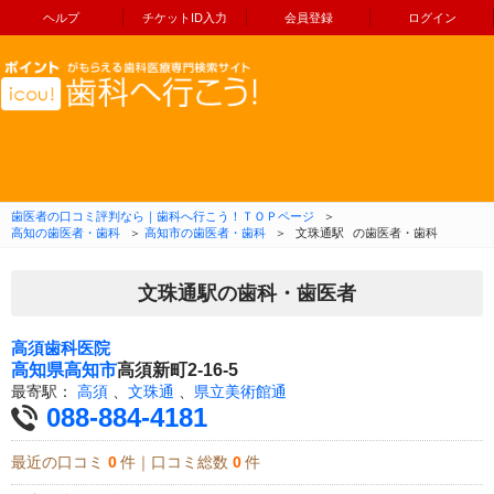
ヘルプ
チケットID入力
会員登録
ログイン
コンテンツへ移動
歯医者の口コミ評判なら｜歯科へ行こう！ＴＯＰページ
＞
高知の歯医者・歯科
＞
高知市の歯医者・歯科
＞
文珠通駅
の歯医者・歯科
文珠通駅の歯科・歯医者
高須歯科医院
高知県
高知市
高須新町2-16-5
最寄駅：
高須
、
文珠通
、
県立美術館通
088-884-4181
最近の口コミ
0
件｜口コミ総数
0
件