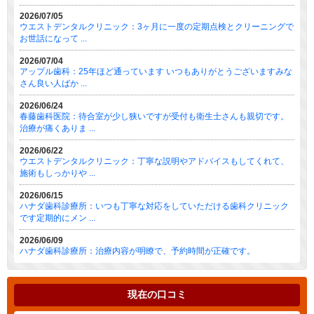
2026/07/05
ウエストデンタルクリニック：3ヶ月に一度の定期点検とクリーニングで
お世話になって ...
2026/07/04
アップル歯科：25年ほど通っています いつもありがとうございますみな
さん良い人ばか ...
2026/06/24
春藤歯科医院：待合室が少し狭いですが受付も衛生士さんも親切です。
治療が痛くありま ...
2026/06/22
ウエストデンタルクリニック：丁寧な説明やアドバイスもしてくれて、
施術もしっかりや ...
2026/06/15
ハナダ歯科診療所：いつも丁寧な対応をしていただける歯科クリニック
です定期的にメン ...
2026/06/09
ハナダ歯科診療所：治療内容が明瞭で、予約時間が正確です。
現在の口コミ