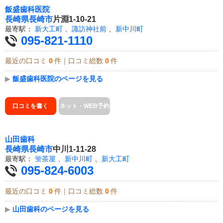
飯盛歯科医院
長崎県
長崎市
片淵1-10-21
最寄駅：
新大工町
、
諏訪神社前
、
新中川町
095-821-1110
最近の口コミ
0
件｜口コミ総数
0
件
▶
飯盛歯科医院のページを見る
口コミを書く
ネット・WEB予約
山田歯科
長崎県
長崎市
中川1-11-28
最寄駅：
蛍茶屋
、
新中川町
、
新大工町
095-824-6003
最近の口コミ
0
件｜口コミ総数
0
件
▶
山田歯科のページを見る