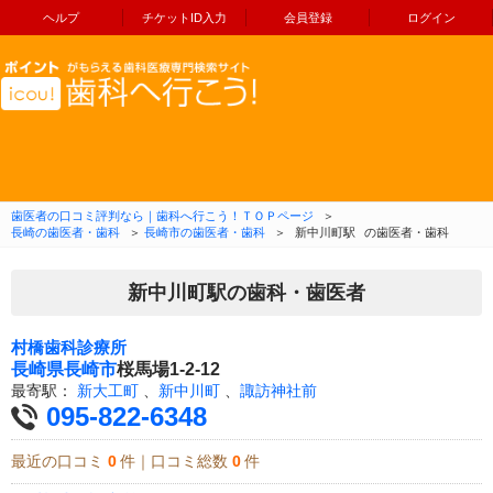
ヘルプ
チケットID入力
会員登録
ログイン
コンテンツへ移動
歯医者の口コミ評判なら｜歯科へ行こう！ＴＯＰページ
＞
長崎の歯医者・歯科
＞
長崎市の歯医者・歯科
＞
新中川町駅
の歯医者・歯科
新中川町駅の歯科・歯医者
村橋歯科診療所
長崎県
長崎市
桜馬場1-2-12
最寄駅：
新大工町
、
新中川町
、
諏訪神社前
095-822-6348
最近の口コミ
0
件｜口コミ総数
0
件