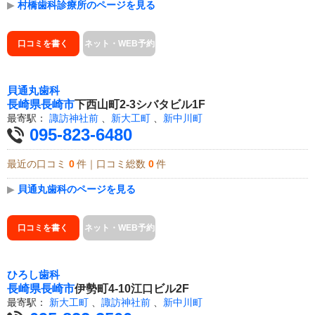
▶
村橋歯科診療所のページを見る
口コミを書く
ネット・WEB予約
貝通丸歯科
長崎県
長崎市
下西山町2-3シバタビル1F
最寄駅：
諏訪神社前
、
新大工町
、
新中川町
095-823-6480
最近の口コミ
0
件｜口コミ総数
0
件
▶
貝通丸歯科のページを見る
口コミを書く
ネット・WEB予約
ひろし歯科
長崎県
長崎市
伊勢町4-10江口ビル2F
最寄駅：
新大工町
、
諏訪神社前
、
新中川町