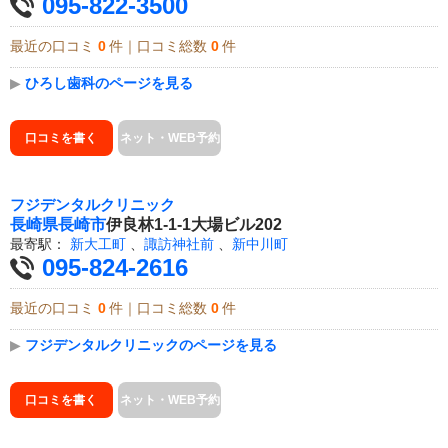
095-822-3500
最近の口コミ
0
件｜口コミ総数
0
件
▶
ひろし歯科のページを見る
口コミを書く
ネット・WEB予約
フジデンタルクリニック
長崎県
長崎市
伊良林1-1-1大場ビル202
最寄駅：
新大工町
、
諏訪神社前
、
新中川町
095-824-2616
最近の口コミ
0
件｜口コミ総数
0
件
▶
フジデンタルクリニックのページを見る
口コミを書く
ネット・WEB予約