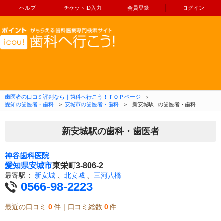
ヘルプ
チケットID入力
会員登録
ログイン
コンテンツへ移動
歯医者の口コミ評判なら｜歯科へ行こう！ＴＯＰページ
＞
愛知の歯医者・歯科
＞
安城市の歯医者・歯科
＞
新安城駅
の歯医者・歯科
新安城駅の歯科・歯医者
神谷歯科医院
愛知県
安城市
東栄町3-806-2
最寄駅：
新安城
、
北安城
、
三河八橋
0566-98-2223
最近の口コミ
0
件｜口コミ総数
0
件