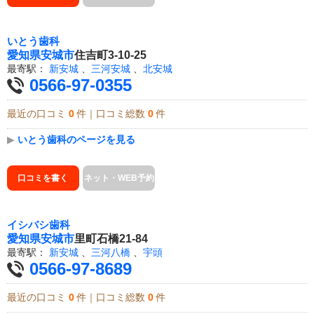
いとう歯科
愛知県
安城市
住吉町3-10-25
最寄駅：
新安城
、
三河安城
、
北安城
0566-97-0355
最近の口コミ
0
件｜口コミ総数
0
件
▶
いとう歯科のページを見る
口コミを書く
ネット・WEB予約
イシバシ歯科
愛知県
安城市
里町石橋21-84
最寄駅：
新安城
、
三河八橋
、
宇頭
0566-97-8689
最近の口コミ
0
件｜口コミ総数
0
件