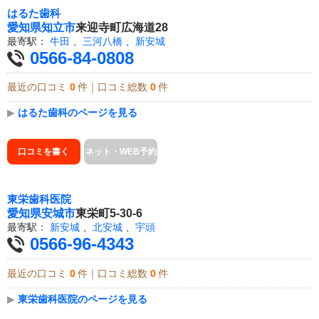
はるた歯科
愛知県
知立市
来迎寺町広海道28
最寄駅：
牛田
、
三河八橋
、
新安城
0566-84-0808
最近の口コミ
0
件｜口コミ総数
0
件
▶
はるた歯科のページを見る
口コミを書く
ネット・WEB予約
東栄歯科医院
愛知県
安城市
東栄町5-30-6
最寄駅：
新安城
、
北安城
、
宇頭
0566-96-4343
最近の口コミ
0
件｜口コミ総数
0
件
▶
東栄歯科医院のページを見る