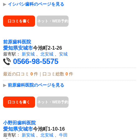
▶
イシバシ歯科のページを見る
口コミを書く
ネット・WEB予約
前原歯科医院
愛知県
安城市
今池町2-1-26
最寄駅：
新安城
、
北安城
、
安城
0566-98-5575
最近の口コミ
0
件｜口コミ総数
0
件
▶
前原歯科医院のページを見る
口コミを書く
ネット・WEB予約
小野田歯科医院
愛知県
安城市
今池町1-10-16
最寄駅：
新安城
、
北安城
、
牛田