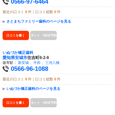
0566-97-6464
最近の口コミ
0
件｜口コミ総数
0
件
▶
さとまちファミリー歯科のページを見る
口コミを書く
ネット・WEB予約
いぬづか矯正歯科
愛知県
安城市
住吉町6-2-6
最寄駅：
新安城
、
牛田
、
三河八橋
0566-96-1088
最近の口コミ
0
件｜口コミ総数
0
件
▶
いぬづか矯正歯科のページを見る
口コミを書く
ネット・WEB予約