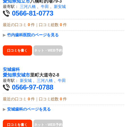
愛知県
知立市
八橋町的場79-3
最寄駅：
三河八橋
、
牛田
、
新安城
0566-81-0773
最近の口コミ
0
件｜口コミ総数
0
件
▶
竹内歯科医院のページを見る
口コミを書く
ネット・WEB予約
安城歯科
愛知県
安城市
里町大道寺2-8
最寄駅：
新安城
、
三河八橋
、
牛田
0566-97-0788
最近の口コミ
0
件｜口コミ総数
0
件
▶
安城歯科のページを見る
口コミを書く
ネット・WEB予約