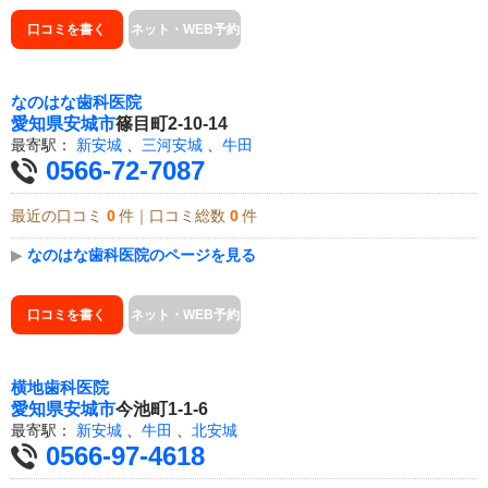
口コミを書く
ネット・WEB予約
なのはな歯科医院
愛知県
安城市
篠目町2-10-14
最寄駅：
新安城
、
三河安城
、
牛田
0566-72-7087
最近の口コミ
0
件｜口コミ総数
0
件
▶
なのはな歯科医院のページを見る
口コミを書く
ネット・WEB予約
横地歯科医院
愛知県
安城市
今池町1-1-6
最寄駅：
新安城
、
牛田
、
北安城
0566-97-4618