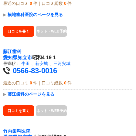
最近の口コミ
0
件｜口コミ総数
0
件
▶
横地歯科医院のページを見る
口コミを書く
ネット・WEB予約
藤江歯科
愛知県
知立市
昭和4-19-1
最寄駅：
牛田
、
新安城
、
三河安城
0566-83-0016
最近の口コミ
0
件｜口コミ総数
0
件
▶
藤江歯科のページを見る
口コミを書く
ネット・WEB予約
竹内歯科医院