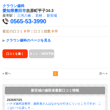
クラウン歯科
愛知県
豊田市
吉原町平子34-3
最寄駅：
三河八橋
、
若林
、
新安城
0565-53-3990
最近の口コミ
0
件｜口コミ総数
0
件
▶
クラウン歯科のページを見る
口コミを書く
ネット・WEB予約
« 前へ
次へ »
1
新安城の歯医者最新口コミ情報
2026/07/25
ハナダ歯科診療所：歯医者さんはなかなか行きにくいところですが、こ
こはいつも楽しそ ...