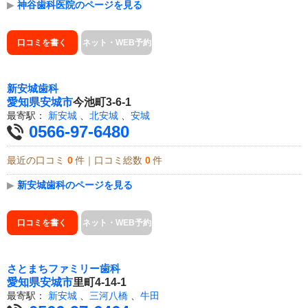
▶
神谷歯科医院のページを見る
口コミを書く
ネット・WEB予約
新安城歯科
愛知県
安城市
今池町3-6-1
最寄駅：
新安城
、
北安城
、
安城
0566-97-6480
最近の口コミ
0
件｜口コミ総数
0
件
▶
新安城歯科のページを見る
口コミを書く
ネット・WEB予約
さとまちファミリー歯科
愛知県
安城市
里町4-14-1
最寄駅：
新安城
、
三河八橋
、
牛田