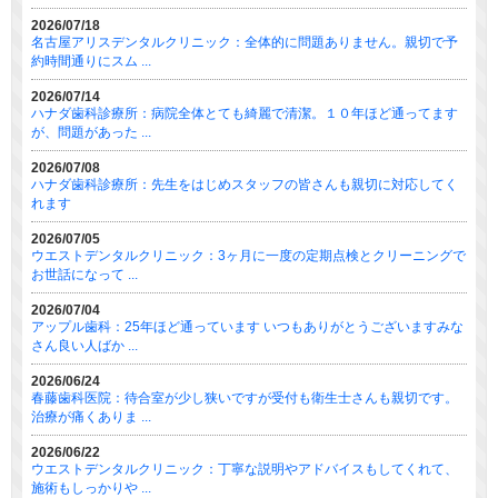
2026/07/18
名古屋アリスデンタルクリニック：全体的に問題ありません。親切で予
約時間通りにスム ...
2026/07/14
ハナダ歯科診療所：病院全体とても綺麗で清潔。１０年ほど通ってます
が、問題があった ...
2026/07/08
ハナダ歯科診療所：先生をはじめスタッフの皆さんも親切に対応してく
れます
2026/07/05
ウエストデンタルクリニック：3ヶ月に一度の定期点検とクリーニングで
お世話になって ...
2026/07/04
アップル歯科：25年ほど通っています いつもありがとうございますみな
さん良い人ばか ...
2026/06/24
春藤歯科医院：待合室が少し狭いですが受付も衛生士さんも親切です。
治療が痛くありま ...
2026/06/22
ウエストデンタルクリニック：丁寧な説明やアドバイスもしてくれて、
施術もしっかりや ...