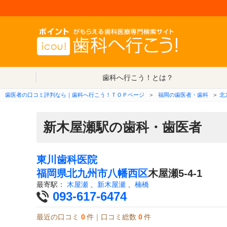
歯科へ行こう！とは？
歯医者の口コミ評判なら｜歯科へ行こう！ＴＯＰページ
＞
福岡の歯医者・歯科
＞
北
新木屋瀬駅の歯科・歯医者
東川歯科医院
福岡県
北九州市八幡西区
木屋瀬5-4-1
最寄駅：
木屋瀬
、
新木屋瀬
、
楠橋
093-617-6474
最近の口コミ
0
件｜口コミ総数
0
件