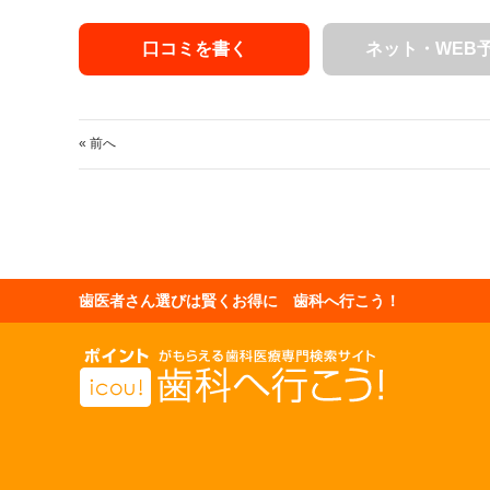
口コミを書く
ネット・WEB
« 前へ
歯医者さん選びは賢くお得に 歯科へ行こう！