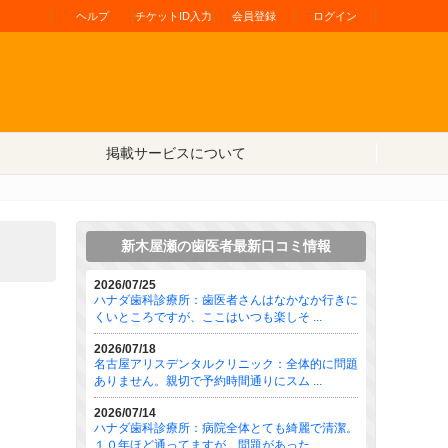
ヘルプ
チケットID入力
会員登録
ログイン
掲載サービスについて
新木屋瀬の歯医者最新口コミ情報
2026/07/25
ハナダ歯科診療所：歯医者さんはなかなか行きに
くいところですが、ここはいつも楽しそ ...
2026/07/18
名古屋アリスデンタルクリニック：全体的に問題
ありません。親切で予約時間通りにスム ...
2026/07/14
ハナダ歯科診療所：病院全体とても綺麗で清潔。
１０年ほど通ってますが、問題があった ...