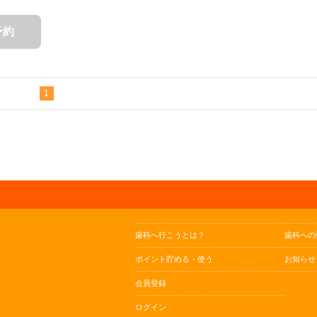
予約
1
歯科へ行こうとは？
歯科への
ポイント貯める・使う
お知らせ
会員登録
ログイン