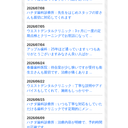
2026/07/08
ハナダ歯科診療所：先生をはじめスタッフの皆さ
んも親切に対応してくれます
2026/07/05
ウエストデンタルクリニック：3ヶ月に一度の定
期点検とクリーニングでお世話になって ...
2026/07/04
アップル歯科：25年ほど通っています いつもあ
りがとうございますみなさん良い人ばか ...
2026/06/24
春藤歯科医院：待合室が少し狭いですが受付も衛
生士さんも親切です。治療が痛くありま ...
2026/06/22
ウエストデンタルクリニック：丁寧な説明やアド
バイスもしてくれて、施術もしっかりや ...
2026/06/15
ハナダ歯科診療所：いつも丁寧な対応をしていた
だける歯科クリニックです定期的にメン ...
2026/06/09
ハナダ歯科診療所：治療内容が明瞭で、予約時間
が正確です。