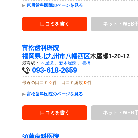
▶
東川歯科医院のページを見る
口コミを書く
ネット・WEB
富松歯科医院
福岡県
北九州市八幡西区
木屋瀬1-20-12
最寄駅：
木屋瀬
、
新木屋瀬
、
楠橋
093-618-2659
最近の口コミ
0
件｜口コミ総数
0
件
▶
富松歯科医院のページを見る
口コミを書く
ネット・WEB
須藤歯科医院