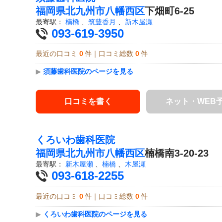
福岡県
北九州市八幡西区
下畑町6-25
最寄駅：
楠橋
、
筑豊香月
、
新木屋瀬
093-619-3950
最近の口コミ
0
件｜口コミ総数
0
件
▶
須藤歯科医院のページを見る
口コミを書く
ネット・WEB
くろいわ歯科医院
福岡県
北九州市八幡西区
楠橋南3-20-23
最寄駅：
新木屋瀬
、
楠橋
、
木屋瀬
093-618-2255
最近の口コミ
0
件｜口コミ総数
0
件
▶
くろいわ歯科医院のページを見る