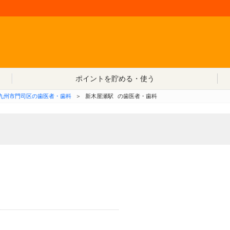
コンテンツへ移動
ポイントを貯める・使う
九州市門司区の歯医者・歯科
＞
新木屋瀬駅
の歯医者・歯科