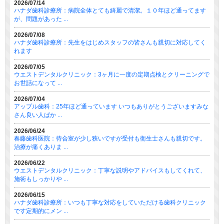
2026/07/14
ハナダ歯科診療所：病院全体とても綺麗で清潔。１０年ほど通ってます
が、問題があった ...
2026/07/08
ハナダ歯科診療所：先生をはじめスタッフの皆さんも親切に対応してく
れます
2026/07/05
ウエストデンタルクリニック：3ヶ月に一度の定期点検とクリーニングで
お世話になって ...
2026/07/04
アップル歯科：25年ほど通っています いつもありがとうございますみな
さん良い人ばか ...
2026/06/24
春藤歯科医院：待合室が少し狭いですが受付も衛生士さんも親切です。
治療が痛くありま ...
2026/06/22
ウエストデンタルクリニック：丁寧な説明やアドバイスもしてくれて、
施術もしっかりや ...
2026/06/15
ハナダ歯科診療所：いつも丁寧な対応をしていただける歯科クリニック
です定期的にメン ...