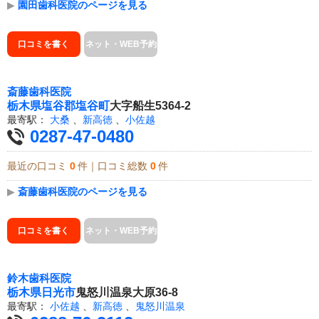
▶
園田歯科医院のページを見る
口コミを書く
ネット・WEB予約
斎藤歯科医院
栃木県
塩谷郡塩谷町
大字船生5364-2
最寄駅：
大桑
、
新高徳
、
小佐越
0287-47-0480
最近の口コミ
0
件｜口コミ総数
0
件
▶
斎藤歯科医院のページを見る
口コミを書く
ネット・WEB予約
鈴木歯科医院
栃木県
日光市
鬼怒川温泉大原36-8
最寄駅：
小佐越
、
新高徳
、
鬼怒川温泉