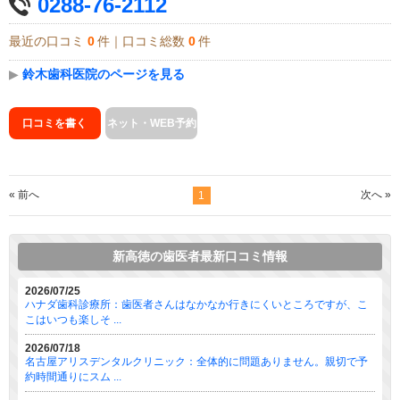
0288-76-2112
最近の口コミ
0
件｜口コミ総数
0
件
▶
鈴木歯科医院のページを見る
口コミを書く
ネット・WEB予約
« 前へ
次へ »
1
新高徳の歯医者最新口コミ情報
2026/07/25
ハナダ歯科診療所：歯医者さんはなかなか行きにくいところですが、こ
こはいつも楽しそ ...
2026/07/18
名古屋アリスデンタルクリニック：全体的に問題ありません。親切で予
約時間通りにスム ...