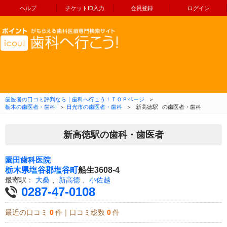
ヘルプ
チケットID入力
会員登録
ログイン
コンテンツへ移動
歯医者の口コミ評判なら｜歯科へ行こう！ＴＯＰページ
＞
栃木の歯医者・歯科
＞
日光市の歯医者・歯科
＞
新高徳駅
の歯医者・歯科
新高徳駅の歯科・歯医者
園田歯科医院
栃木県
塩谷郡塩谷町
船生3608-4
最寄駅：
大桑
、
新高徳
、
小佐越
0287-47-0108
最近の口コミ
0
件｜口コミ総数
0
件