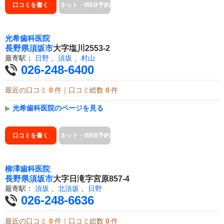
口コミを書く
ネット・WEB予約
光希歯科医院
長野県
須坂市
大字塩川2553-2
最寄駅：
日野
、
須坂
、
村山
026-248-6400
最近の口コミ
0
件｜口コミ総数
0
件
▶
光希歯科医院のページを見る
口コミを書く
ネット・WEB予約
柳澤歯科医院
長野県
須坂市
大字日滝字宮原857-4
最寄駅：
須坂
、
北須坂
、
日野
026-248-6636
最近の口コミ
0
件｜口コミ総数
0
件