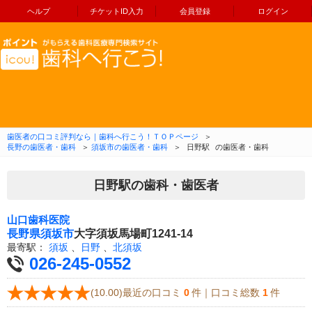
ヘルプ
チケットID入力
会員登録
ログイン
コンテンツへ移動
歯医者の口コミ評判なら｜歯科へ行こう！ＴＯＰページ
＞
長野の歯医者・歯科
＞
須坂市の歯医者・歯科
＞
日野駅
の歯医者・歯科
日野駅の歯科・歯医者
山口歯科医院
長野県
須坂市
大字須坂馬場町1241-14
最寄駅：
須坂
、
日野
、
北須坂
026-245-0552
(10.00)最近の口コミ
0
件｜口コミ総数
1
件