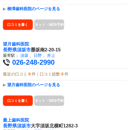
▶
柳澤歯科医院のページを見る
口コミを書く
ネット・WEB予約
望月歯科医院
長野県
須坂市
墨坂南2-20-15
最寄駅：
須坂
、
日野
、
井上
026-248-2990
最近の口コミ
0
件｜口コミ総数
0
件
▶
望月歯科医院のページを見る
口コミを書く
ネット・WEB予約
最上歯科医院
長野県
須坂市
大字須坂北横町1282-3