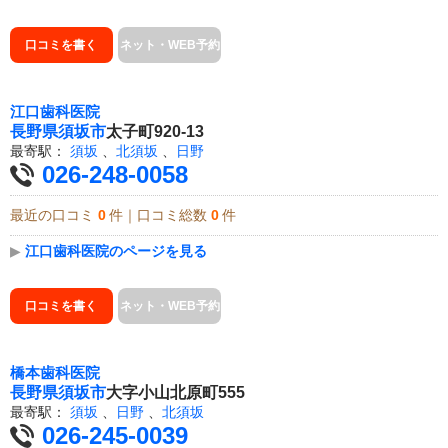
口コミを書く
ネット・WEB予約
江口歯科医院
長野県
須坂市
太子町920-13
最寄駅：
須坂
、
北須坂
、
日野
026-248-0058
最近の口コミ
0
件｜口コミ総数
0
件
▶
江口歯科医院のページを見る
口コミを書く
ネット・WEB予約
橋本歯科医院
長野県
須坂市
大字小山北原町555
最寄駅：
須坂
、
日野
、
北須坂
026-245-0039