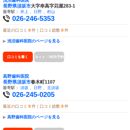
浅沼歯科医院
長野県
須坂市
大字幸高字苅屋283-1
最寄駅：
井上
、
日野
、
村山
026-246-5353
最近の口コミ
0
件｜口コミ総数
0
件
▶
浅沼歯科医院のページを見る
口コミを書く
ネット・WEB予約
高野歯科医院
長野県
須坂市
春木町1107
最寄駅：
須坂
、
日野
、
北須坂
026-245-0205
最近の口コミ
0
件｜口コミ総数
0
件
▶
高野歯科医院のページを見る