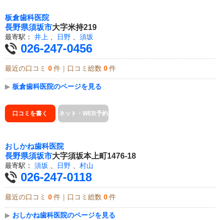
板倉歯科医院
長野県
須坂市
大字米持219
最寄駅：
井上
、
日野
、
須坂
026-247-0456
最近の口コミ
0
件｜口コミ総数
0
件
▶
板倉歯科医院のページを見る
口コミを書く
ネット・WEB予約
おしかね歯科医院
長野県
須坂市
大字須坂本上町1476-18
最寄駅：
須坂
、
日野
、
村山
026-247-0118
最近の口コミ
0
件｜口コミ総数
0
件
▶
おしかね歯科医院のページを見る