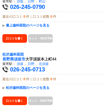
最寄駅：
須坂
、
日野
、
村山
026-245-0790
最近の口コミ
0
件｜口コミ総数
0
件
▶
最上歯科医院のページを見る
口コミを書く
ネット・WEB予約
松沢歯科医院
長野県
須坂市
大字須坂本上町44
最寄駅：
須坂
、
日野
、
北須坂
026-245-0713
最近の口コミ
0
件｜口コミ総数
0
件
▶
松沢歯科医院のページを見る
口コミを書く
ネット・WEB予約