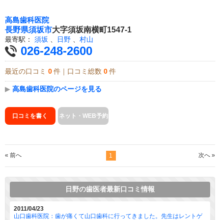
高島歯科医院
長野県
須坂市
大字須坂南横町1547-1
最寄駅：
須坂
、
日野
、
村山
026-248-2600
最近の口コミ
0
件｜口コミ総数
0
件
▶
高島歯科医院のページを見る
口コミを書く
ネット・WEB予約
« 前へ
次へ »
1
日野の歯医者最新口コミ情報
2011/04/23
山口歯科医院：歯が痛くて山口歯科に行ってきました。先生はレントゲ