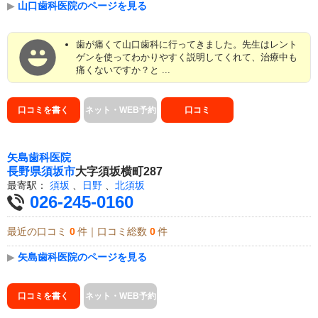
▶
山口歯科医院のページを見る
歯が痛くて山口歯科に行ってきました。先生はレント
ゲンを使ってわかりやすく説明してくれて、治療中も
痛くないですか？と ...
口コミを書く
ネット・WEB予約
口コミ
矢島歯科医院
長野県
須坂市
大字須坂横町287
最寄駅：
須坂
、
日野
、
北須坂
026-245-0160
最近の口コミ
0
件｜口コミ総数
0
件
▶
矢島歯科医院のページを見る
口コミを書く
ネット・WEB予約