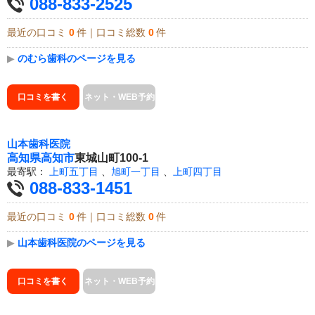
088-833-2525
最近の口コミ
0
件｜口コミ総数
0
件
▶
のむら歯科のページを見る
口コミを書く
ネット・WEB予約
山本歯科医院
高知県
高知市
東城山町100-1
最寄駅：
上町五丁目
、
旭町一丁目
、
上町四丁目
088-833-1451
最近の口コミ
0
件｜口コミ総数
0
件
▶
山本歯科医院のページを見る
口コミを書く
ネット・WEB予約