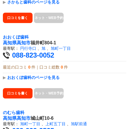
▶
さかもと歯科のページを見る
口コミを書く
ネット・WEB予約
おおくぼ歯科
高知県
高知市
福井町804-1
最寄駅：
円行寺口
、
旭
、
旭町一丁目
088-823-0052
最近の口コミ
0
件｜口コミ総数
0
件
▶
おおくぼ歯科のページを見る
口コミを書く
ネット・WEB予約
のむら歯科
高知県
高知市
城山町10-6
最寄駅：
旭町一丁目
、
上町五丁目
、
旭駅前通