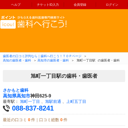
ヘルプ
チケットID入力
会員登録
ログイン
コンテンツへ移動
歯医者の口コミ評判なら｜歯科へ行こう！ＴＯＰページ
＞
高知の歯医者・歯科
＞
高知市の歯医者・歯科
＞
旭町一丁目駅
の歯医者・歯科
旭町一丁目駅の歯科・歯医者
さかもと歯科
高知県
高知市
神田625-9
最寄駅：
旭町一丁目
、
旭駅前通
、
上町五丁目
088-837-8241
最近の口コミ
0
件｜口コミ総数
0
件