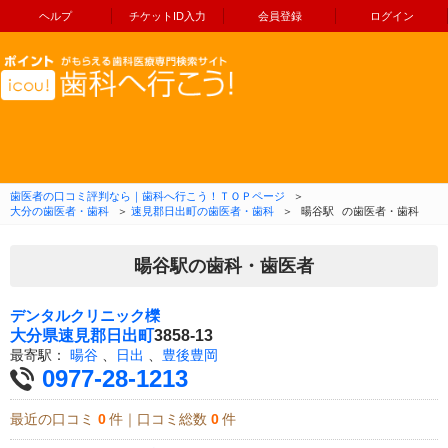
ヘルプ
チケットID入力
会員登録
ログイン
コンテンツへ移動
歯医者の口コミ評判なら｜歯科へ行こう！ＴＯＰページ
＞
大分の歯医者・歯科
＞
速見郡日出町の歯医者・歯科
＞
暘谷駅
の歯医者・歯科
暘谷駅の歯科・歯医者
デンタルクリニック櫟
大分県
速見郡日出町
3858-13
最寄駅：
暘谷
、
日出
、
豊後豊岡
0977-28-1213
最近の口コミ
0
件｜口コミ総数
0
件