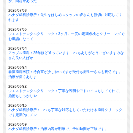
が、問題があった ...
2026/07/08
ハナダ歯科診療所：先生をはじめスタッフの皆さんも親切に対応してく
れます
2026/07/05
ウエストデンタルクリニック：3ヶ月に一度の定期点検とクリーニングで
お世話になって ...
2026/07/04
アップル歯科：25年ほど通っています いつもありがとうございますみな
さん良い人ばか ...
2026/06/24
春藤歯科医院：待合室が少し狭いですが受付も衛生士さんも親切です。
治療が痛くありま ...
2026/06/22
ウエストデンタルクリニック：丁寧な説明やアドバイスもしてくれて、
施術もしっかりや ...
2026/06/15
ハナダ歯科診療所：いつも丁寧な対応をしていただける歯科クリニック
です定期的にメン ...
2026/06/09
ハナダ歯科診療所：治療内容が明瞭で、予約時間が正確です。