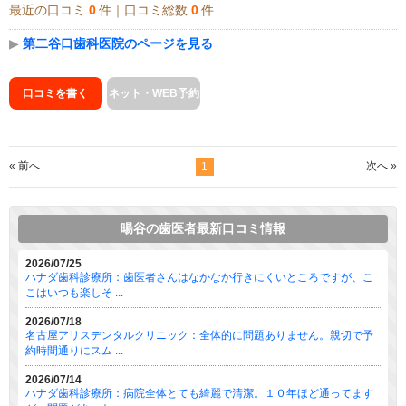
最近の口コミ
0
件｜口コミ総数
0
件
▶
第二谷口歯科医院のページを見る
口コミを書く
ネット・WEB予約
« 前へ
次へ »
1
暘谷の歯医者最新口コミ情報
2026/07/25
ハナダ歯科診療所：歯医者さんはなかなか行きにくいところですが、こ
こはいつも楽しそ ...
2026/07/18
名古屋アリスデンタルクリニック：全体的に問題ありません。親切で予
約時間通りにスム ...
2026/07/14
ハナダ歯科診療所：病院全体とても綺麗で清潔。１０年ほど通ってます