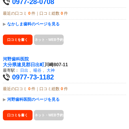
0977-28-0708
最近の口コミ
0
件｜口コミ総数
0
件
▶
なかしま歯科のページを見る
口コミを書く
ネット・WEB予約
河野歯科医院
大分県
速見郡日出町
川崎807-11
最寄駅：
日出
、
暘谷
、
大神
0977-73-1182
最近の口コミ
0
件｜口コミ総数
0
件
▶
河野歯科医院のページを見る
口コミを書く
ネット・WEB予約