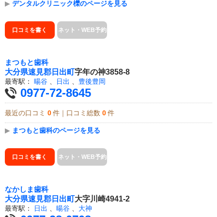
▶
デンタルクリニック櫟のページを見る
口コミを書く
ネット・WEB予約
まつもと歯科
大分県
速見郡日出町
字年の神3858-8
最寄駅：
暘谷
、
日出
、
豊後豊岡
0977-72-8645
最近の口コミ
0
件｜口コミ総数
0
件
▶
まつもと歯科のページを見る
口コミを書く
ネット・WEB予約
なかしま歯科
大分県
速見郡日出町
大字川崎4941-2
最寄駅：
日出
、
暘谷
、
大神