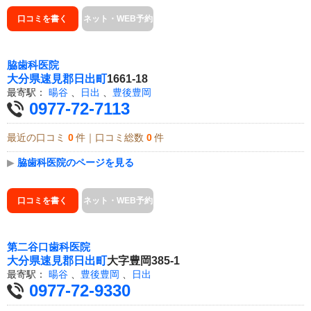
口コミを書く
ネット・WEB予約
脇歯科医院
大分県
速見郡日出町
1661-18
最寄駅：
暘谷
、
日出
、
豊後豊岡
0977-72-7113
最近の口コミ
0
件｜口コミ総数
0
件
▶
脇歯科医院のページを見る
口コミを書く
ネット・WEB予約
第二谷口歯科医院
大分県
速見郡日出町
大字豊岡385-1
最寄駅：
暘谷
、
豊後豊岡
、
日出
0977-72-9330