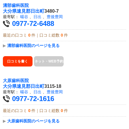
溝部歯科医院
大分県
速見郡日出町
3480-7
最寄駅：
暘谷
、
日出
、
豊後豊岡
0977-72-6488
最近の口コミ
0
件｜口コミ総数
0
件
▶
溝部歯科医院のページを見る
口コミを書く
ネット・WEB予約
大原歯科医院
大分県
速見郡日出町
3115-18
最寄駅：
暘谷
、
日出
、
豊後豊岡
0977-72-1616
最近の口コミ
0
件｜口コミ総数
0
件
▶
大原歯科医院のページを見る