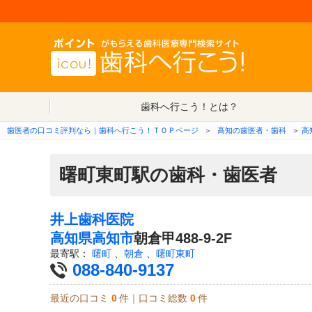
歯科へ行こう！とは？
歯医者の口コミ評判なら｜歯科へ行こう！ＴＯＰページ
＞
高知の歯医者・歯科
＞
高
曙町東町駅の歯科・歯医者
井上歯科医院
高知県
高知市
朝倉甲488-9-2F
最寄駅：
曙町
、
朝倉
、
曙町東町
088-840-9137
最近の口コミ
0
件｜口コミ総数
0
件