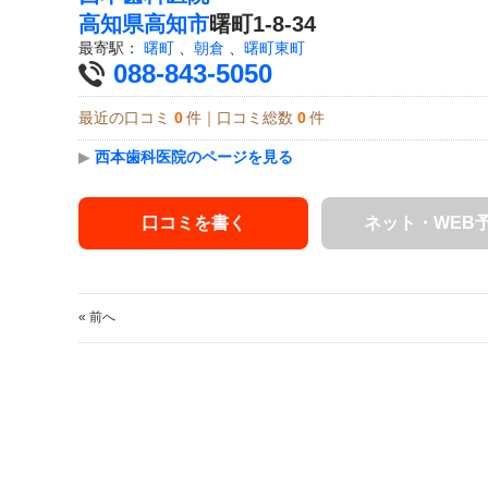
高知県
高知市
曙町1-8-34
最寄駅：
曙町
、
朝倉
、
曙町東町
088-843-5050
最近の口コミ
0
件｜口コミ総数
0
件
▶
西本歯科医院のページを見る
口コミを書く
ネット・WEB
« 前へ