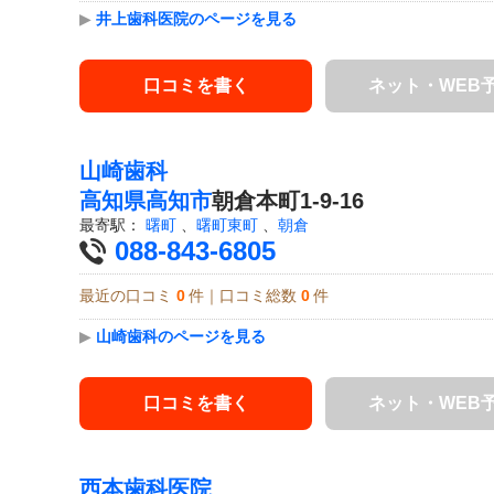
▶
井上歯科医院のページを見る
口コミを書く
ネット・WEB
山崎歯科
高知県
高知市
朝倉本町1-9-16
最寄駅：
曙町
、
曙町東町
、
朝倉
088-843-6805
最近の口コミ
0
件｜口コミ総数
0
件
▶
山崎歯科のページを見る
口コミを書く
ネット・WEB
西本歯科医院