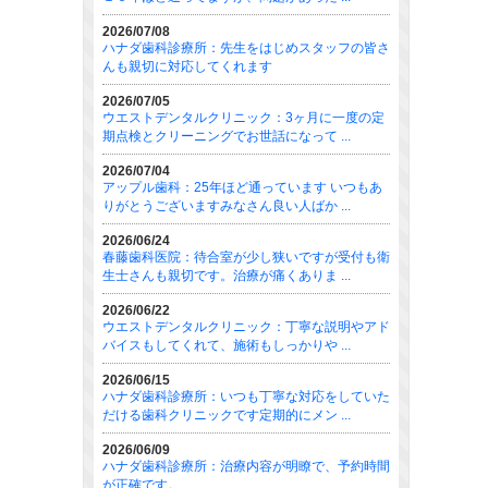
2026/07/08
ハナダ歯科診療所：先生をはじめスタッフの皆さ
んも親切に対応してくれます
2026/07/05
ウエストデンタルクリニック：3ヶ月に一度の定
期点検とクリーニングでお世話になって ...
2026/07/04
アップル歯科：25年ほど通っています いつもあ
りがとうございますみなさん良い人ばか ...
2026/06/24
春藤歯科医院：待合室が少し狭いですが受付も衛
生士さんも親切です。治療が痛くありま ...
2026/06/22
ウエストデンタルクリニック：丁寧な説明やアド
バイスもしてくれて、施術もしっかりや ...
2026/06/15
ハナダ歯科診療所：いつも丁寧な対応をしていた
だける歯科クリニックです定期的にメン ...
2026/06/09
ハナダ歯科診療所：治療内容が明瞭で、予約時間
が正確です。