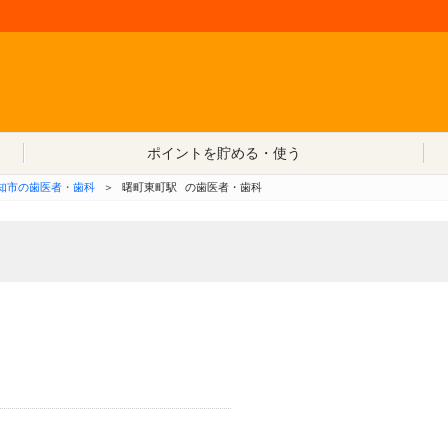
コンテンツへ移動
ポイントを貯める・使う
知市の歯医者・歯科
＞
曙町東町駅
の歯医者・歯科