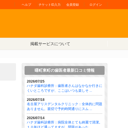
ヘルプ
チケットID入力
会員登録
ログイン
掲載サービスについて
曙町東町の歯医者最新口コミ情報
2026/07/25
ハナダ歯科診療所：歯医者さんはなかなか行きに
くいところですが、ここはいつも楽しそ ...
2026/07/18
名古屋アリスデンタルクリニック：全体的に問題
ありません。親切で予約時間通りにスム ...
2026/07/14
ハナダ歯科診療所：病院全体とても綺麗で清潔。
１０年ほど通ってますが、問題があった ...