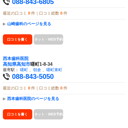
088-843-6805
最近の口コミ
0
件｜口コミ総数
0
件
▶
山崎歯科のページを見る
口コミを書く
ネット・WEB予約
西本歯科医院
高知県
高知市
曙町1-8-34
最寄駅：
曙町
、
朝倉
、
曙町東町
088-843-5050
最近の口コミ
0
件｜口コミ総数
0
件
▶
西本歯科医院のページを見る
口コミを書く
ネット・WEB予約