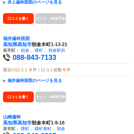
▶
井上歯科医院のページを見る
口コミを書く
ネット・WEB予約
福井歯科医院
高知県
高知市
朝倉本町1-13-21
最寄駅：
朝倉
、
曙町
、
朝倉駅前
088-843-7133
最近の口コミ
0
件｜口コミ総数
0
件
▶
福井歯科医院のページを見る
口コミを書く
ネット・WEB予約
山崎歯科
高知県
高知市
朝倉本町1-9-16
最寄駅：
曙町
、
曙町東町
、
朝倉