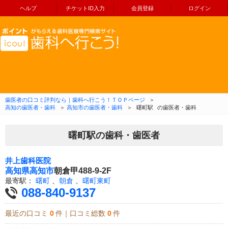
ヘルプ
チケットID入力
会員登録
ログイン
コンテンツへ移動
歯医者の口コミ評判なら｜歯科へ行こう！ＴＯＰページ
＞
高知の歯医者・歯科
＞
高知市の歯医者・歯科
＞
曙町駅
の歯医者・歯科
曙町駅の歯科・歯医者
井上歯科医院
高知県
高知市
朝倉甲488-9-2F
最寄駅：
曙町
、
朝倉
、
曙町東町
088-840-9137
最近の口コミ
0
件｜口コミ総数
0
件