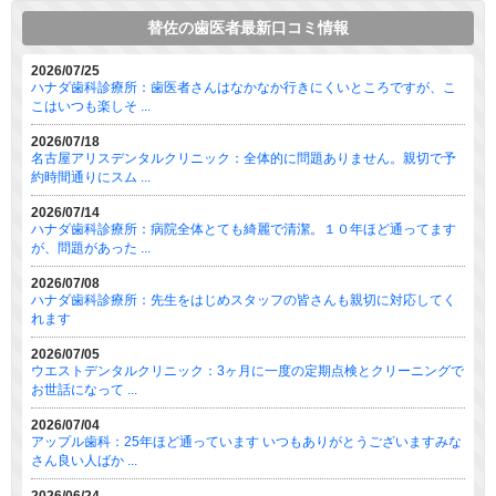
替佐の歯医者最新口コミ情報
2026/07/25
ハナダ歯科診療所：歯医者さんはなかなか行きにくいところですが、こ
こはいつも楽しそ ...
2026/07/18
名古屋アリスデンタルクリニック：全体的に問題ありません。親切で予
約時間通りにスム ...
2026/07/14
ハナダ歯科診療所：病院全体とても綺麗で清潔。１０年ほど通ってます
が、問題があった ...
2026/07/08
ハナダ歯科診療所：先生をはじめスタッフの皆さんも親切に対応してく
れます
2026/07/05
ウエストデンタルクリニック：3ヶ月に一度の定期点検とクリーニングで
お世話になって ...
2026/07/04
アップル歯科：25年ほど通っています いつもありがとうございますみな
さん良い人ばか ...