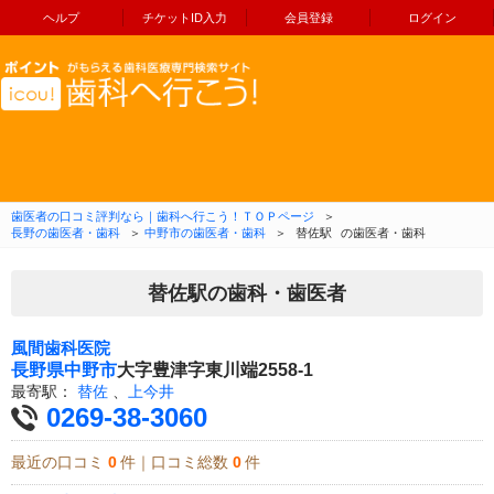
ヘルプ
チケットID入力
会員登録
ログイン
コンテンツへ移動
歯医者の口コミ評判なら｜歯科へ行こう！ＴＯＰページ
＞
長野の歯医者・歯科
＞
中野市の歯医者・歯科
＞
替佐駅
の歯医者・歯科
替佐駅の歯科・歯医者
風間歯科医院
長野県
中野市
大字豊津字東川端2558-1
最寄駅：
替佐
、
上今井
0269-38-3060
最近の口コミ
0
件｜口コミ総数
0
件