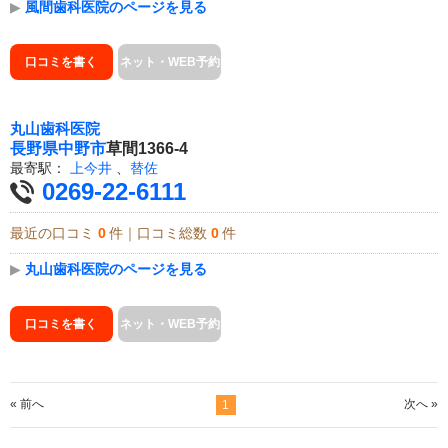
▶
風間歯科医院のページを見る
口コミを書く
ネット・WEB予約
丸山歯科医院
長野県
中野市
草間1366-4
最寄駅：
上今井
、
替佐
0269-22-6111
最近の口コミ
0
件｜口コミ総数
0
件
▶
丸山歯科医院のページを見る
口コミを書く
ネット・WEB予約
« 前へ
次へ »
1