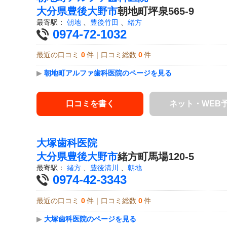
大分県
豊後大野市
朝地町坪泉565-9
最寄駅：
朝地
、
豊後竹田
、
緒方
0974-72-1032
最近の口コミ
0
件｜口コミ総数
0
件
▶
朝地町アルファ歯科医院のページを見る
口コミを書く
ネット・WEB
大塚歯科医院
大分県
豊後大野市
緒方町馬場120-5
最寄駅：
緒方
、
豊後清川
、
朝地
0974-42-3343
最近の口コミ
0
件｜口コミ総数
0
件
▶
大塚歯科医院のページを見る