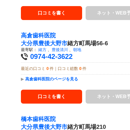
口コミを書く
ネット・WEB
高倉歯科医院
大分県
豊後大野市
緒方町馬場56-6
最寄駅：
緒方
、
豊後清川
、
朝地
0974-42-3622
最近の口コミ
0
件｜口コミ総数
0
件
▶
高倉歯科医院のページを見る
口コミを書く
ネット・WEB
橋本歯科医院
大分県
豊後大野市
緒方町馬場210