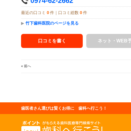
0974-62-2662
最近の口コミ
0
件｜口コミ総数
0
件
▶
竹下歯科医院のページを見る
口コミを書く
ネット・WEB
« 前へ
歯医者さん選びは賢くお得に 歯科へ行こう！