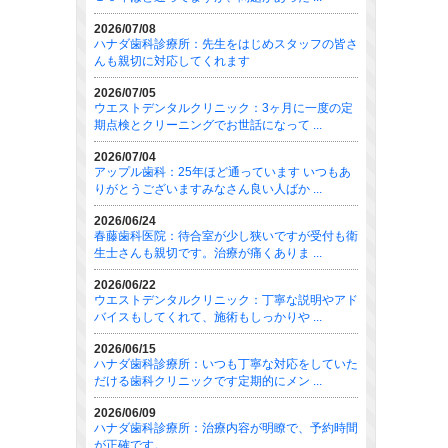
2026/07/08
ハナダ歯科診療所：先生をはじめスタッフの皆さ
んも親切に対応してくれます
2026/07/05
ウエストデンタルクリニック：3ヶ月に一度の定
期点検とクリーニングでお世話になって ...
2026/07/04
アップル歯科：25年ほど通っています いつもあ
りがとうございますみなさん良い人ばか ...
2026/06/24
春藤歯科医院：待合室が少し狭いですが受付も衛
生士さんも親切です。治療が痛くありま ...
2026/06/22
ウエストデンタルクリニック：丁寧な説明やアド
バイスもしてくれて、施術もしっかりや ...
2026/06/15
ハナダ歯科診療所：いつも丁寧な対応をしていた
だける歯科クリニックです定期的にメン ...
2026/06/09
ハナダ歯科診療所：治療内容が明瞭で、予約時間
が正確です。