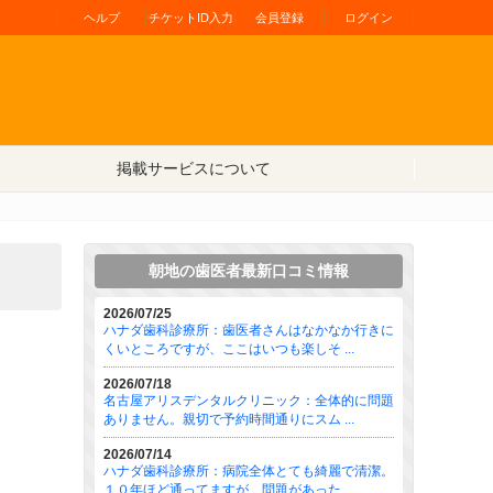
ヘルプ
チケットID入力
会員登録
ログイン
掲載サービスについて
朝地の歯医者最新口コミ情報
2026/07/25
ハナダ歯科診療所：歯医者さんはなかなか行きに
くいところですが、ここはいつも楽しそ ...
2026/07/18
名古屋アリスデンタルクリニック：全体的に問題
ありません。親切で予約時間通りにスム ...
2026/07/14
ハナダ歯科診療所：病院全体とても綺麗で清潔。
１０年ほど通ってますが、問題があった ...