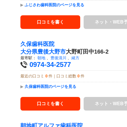
▶
ふじさわ歯科医院のページを見る
口コミを書く
ネット・WEB
久保歯科医院
大分県
豊後大野市
大野町田中166-2
最寄駅：
朝地
、
豊後清川
、
緒方
0974-34-2577
最近の口コミ
0
件｜口コミ総数
0
件
▶
久保歯科医院のページを見る
口コミを書く
ネット・WEB
朝地町アルファ歯科医院