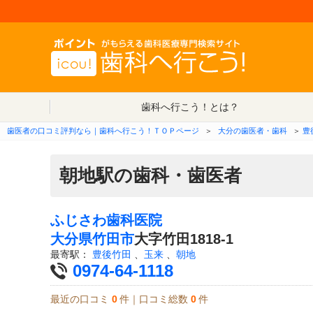
歯科へ行こう！とは？
歯医者の口コミ評判なら｜歯科へ行こう！ＴＯＰページ
＞
大分の歯医者・歯科
＞
豊
朝地駅の歯科・歯医者
ふじさわ歯科医院
大分県
竹田市
大字竹田1818-1
最寄駅：
豊後竹田
、
玉来
、
朝地
0974-64-1118
最近の口コミ
0
件｜口コミ総数
0
件