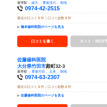
最寄駅：
緒方
、
豊後清川
、
朝地
0974-42-2515
最近の口コミ
0
件｜口コミ総数
0
件
▶
橋本歯科医院のページを見る
口コミを書く
ネット・WEB
佐藤歯科医院
大分県
竹田市
殿町32-3
最寄駅：
豊後竹田
、
玉来
、
朝地
0974-63-2307
最近の口コミ
0
件｜口コミ総数
0
件
▶
佐藤歯科医院のページを見る