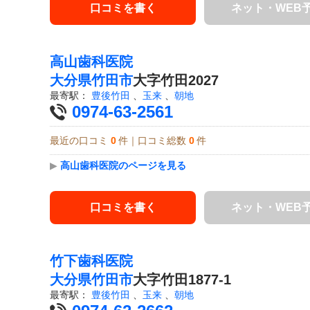
口コミを書く
ネット・WEB
高山歯科医院
大分県
竹田市
大字竹田2027
最寄駅：
豊後竹田
、
玉来
、
朝地
0974-63-2561
最近の口コミ
0
件｜口コミ総数
0
件
▶
高山歯科医院のページを見る
口コミを書く
ネット・WEB
竹下歯科医院
大分県
竹田市
大字竹田1877-1
最寄駅：
豊後竹田
、
玉来
、
朝地