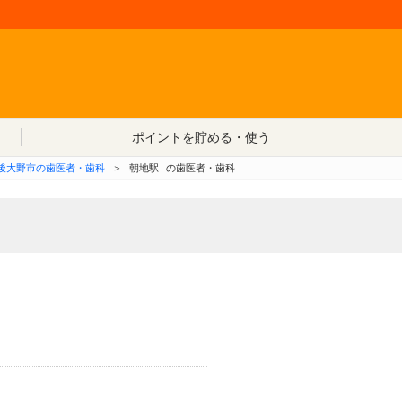
コンテンツへ移動
ポイントを貯める・使う
後大野市の歯医者・歯科
＞
朝地駅
の歯医者・歯科