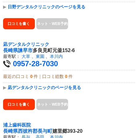
▶
日野デンタルクリニックのページを見る
口コミを書く
ネット・WEB予約
凪デンタルクリニック
長崎県
諫早市
多良見町元釜152-6
最寄駅：
大草
、
東園
、
本川内
0957-28-7030
最近の口コミ
0
件｜口コミ総数
0
件
▶
凪デンタルクリニックのページを見る
口コミを書く
ネット・WEB予約
浦上歯科医院
長崎県
西彼杵郡長与町
嬉里郷393-20
最寄駅：
長与
、
高田
、
本川内