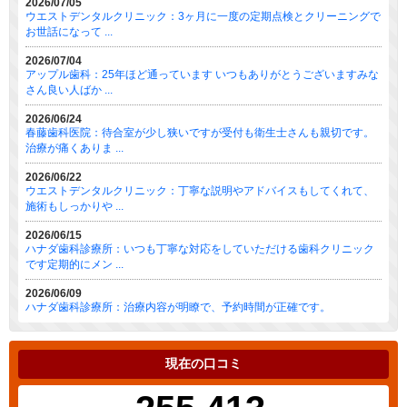
2026/07/05
ウエストデンタルクリニック：3ヶ月に一度の定期点検とクリーニングで
お世話になって ...
2026/07/04
アップル歯科：25年ほど通っています いつもありがとうございますみな
さん良い人ばか ...
2026/06/24
春藤歯科医院：待合室が少し狭いですが受付も衛生士さんも親切です。
治療が痛くありま ...
2026/06/22
ウエストデンタルクリニック：丁寧な説明やアドバイスもしてくれて、
施術もしっかりや ...
2026/06/15
ハナダ歯科診療所：いつも丁寧な対応をしていただける歯科クリニック
です定期的にメン ...
2026/06/09
ハナダ歯科診療所：治療内容が明瞭で、予約時間が正確です。
現在の口コミ