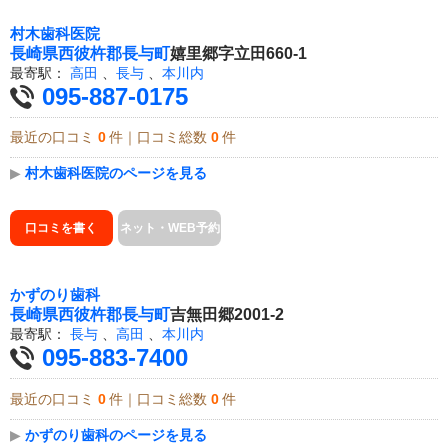
村木歯科医院
長崎県
西彼杵郡長与町
嬉里郷字立田660-1
最寄駅：
高田
、
長与
、
本川内
095-887-0175
最近の口コミ
0
件｜口コミ総数
0
件
▶
村木歯科医院のページを見る
口コミを書く
ネット・WEB予約
かずのり歯科
長崎県
西彼杵郡長与町
吉無田郷2001-2
最寄駅：
長与
、
高田
、
本川内
095-883-7400
最近の口コミ
0
件｜口コミ総数
0
件
▶
かずのり歯科のページを見る