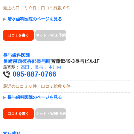
最近の口コミ
0
件｜口コミ総数
0
件
▶
清水歯科医院のページを見る
口コミを書く
ネット・WEB予約
長与歯科医院
長崎県
西彼杵郡長与町
斉藤郷49-3長与ビル1F
最寄駅：
高田
、
長与
、
本川内
095-887-0766
最近の口コミ
0
件｜口コミ総数
0
件
▶
長与歯科医院のページを見る
口コミを書く
ネット・WEB予約
常行歯科