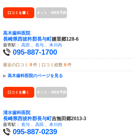
口コミを書く
ネット・WEB予約
高木歯科医院
長崎県
西彼杵郡長与町
嬉里郷128-6
最寄駅：
高田
、
長与
、
本川内
095-887-1700
最近の口コミ
0
件｜口コミ総数
0
件
▶
高木歯科医院のページを見る
口コミを書く
ネット・WEB予約
清水歯科医院
長崎県
西彼杵郡長与町
吉無田郷2013-3
最寄駅：
長与
、
高田
、
本川内
095-887-0239