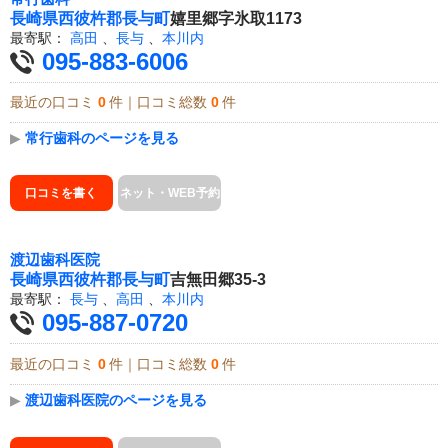
長崎県
西彼杵郡長与町
嬉里郷字氷取1173
最寄駅：
高田
、
長与
、
本川内
095-883-6006
最近の口コミ
0
件｜口コミ総数
0
件
▶
常行歯科のページを見る
口コミを書く
ネット・WEB予約
渡辺歯科医院
長崎県
西彼杵郡長与町
吉無田郷35-3
最寄駅：
長与
、
高田
、
本川内
095-887-0720
最近の口コミ
0
件｜口コミ総数
0
件
▶
渡辺歯科医院のページを見る