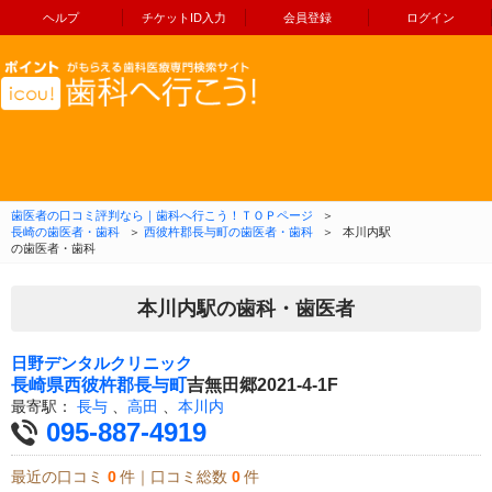
ヘルプ
チケットID入力
会員登録
ログイン
コンテンツへ移動
歯医者の口コミ評判なら｜歯科へ行こう！ＴＯＰページ
＞
長崎の歯医者・歯科
＞
西彼杵郡長与町の歯医者・歯科
＞
本川内駅
の歯医者・歯科
本川内駅の歯科・歯医者
日野デンタルクリニック
長崎県
西彼杵郡長与町
吉無田郷2021-4-1F
最寄駅：
長与
、
高田
、
本川内
095-887-4919
最近の口コミ
0
件｜口コミ総数
0
件