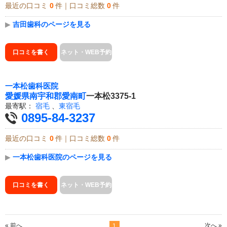
最近の口コミ
0
件｜口コミ総数
0
件
▶
吉田歯科のページを見る
口コミを書く
ネット・WEB予約
一本松歯科医院
愛媛県
南宇和郡愛南町
一本松3375-1
最寄駅：
宿毛
、
東宿毛
0895-84-3237
最近の口コミ
0
件｜口コミ総数
0
件
▶
一本松歯科医院のページを見る
口コミを書く
ネット・WEB予約
« 前へ
次へ »
1