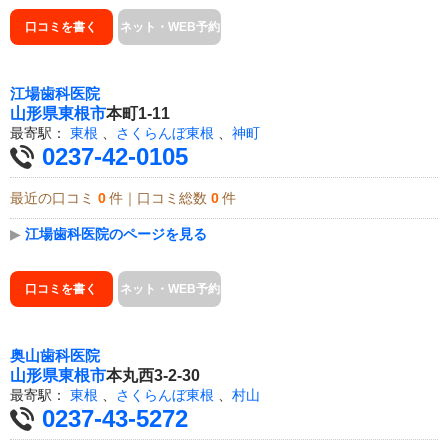
口コミを書く
ネット・WEB予約
江場歯科医院
山形県
東根市
本町1-11
最寄駅：
東根
、
さくらんぼ東根
、
神町
0237-42-0105
最近の口コミ
0
件｜口コミ総数
0
件
▶
江場歯科医院のページを見る
口コミを書く
ネット・WEB予約
奥山歯科医院
山形県
東根市
本丸西3-2-30
最寄駅：
東根
、
さくらんぼ東根
、
村山
0237-43-5272