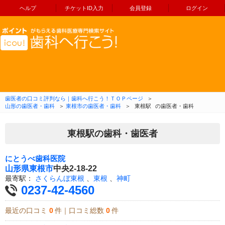
ヘルプ
チケットID入力
会員登録
ログイン
コンテンツへ移動
歯医者の口コミ評判なら｜歯科へ行こう！ＴＯＰページ
＞
山形の歯医者・歯科
＞
東根市の歯医者・歯科
＞
東根駅
の歯医者・歯科
東根駅の歯科・歯医者
にとうべ歯科医院
山形県
東根市
中央2-18-22
最寄駅：
さくらんぼ東根
、
東根
、
神町
0237-42-4560
最近の口コミ
0
件｜口コミ総数
0
件