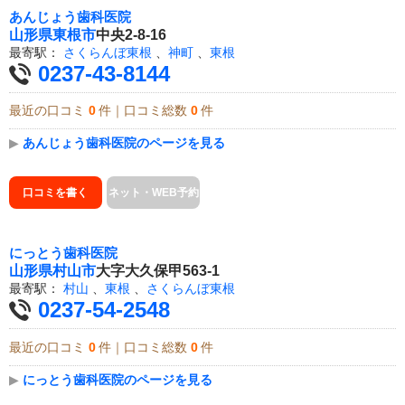
あんじょう歯科医院
山形県
東根市
中央2-8-16
最寄駅：
さくらんぼ東根
、
神町
、
東根
0237-43-8144
最近の口コミ
0
件｜口コミ総数
0
件
▶
あんじょう歯科医院のページを見る
口コミを書く
ネット・WEB予約
にっとう歯科医院
山形県
村山市
大字大久保甲563-1
最寄駅：
村山
、
東根
、
さくらんぼ東根
0237-54-2548
最近の口コミ
0
件｜口コミ総数
0
件
▶
にっとう歯科医院のページを見る