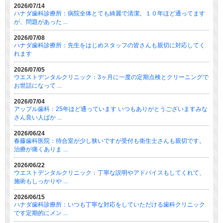
2026/07/14
ハナダ歯科診療所：病院全体とても綺麗で清潔。１０年ほど通ってます
が、問題があった ...
2026/07/08
ハナダ歯科診療所：先生をはじめスタッフの皆さんも親切に対応してく
れます
2026/07/05
ウエストデンタルクリニック：3ヶ月に一度の定期点検とクリーニングで
お世話になって ...
2026/07/04
アップル歯科：25年ほど通っています いつもありがとうございますみな
さん良い人ばか ...
2026/06/24
春藤歯科医院：待合室が少し狭いですが受付も衛生士さんも親切です。
治療が痛くありま ...
2026/06/22
ウエストデンタルクリニック：丁寧な説明やアドバイスもしてくれて、
施術もしっかりや ...
2026/06/15
ハナダ歯科診療所：いつも丁寧な対応をしていただける歯科クリニック
です定期的にメン ...