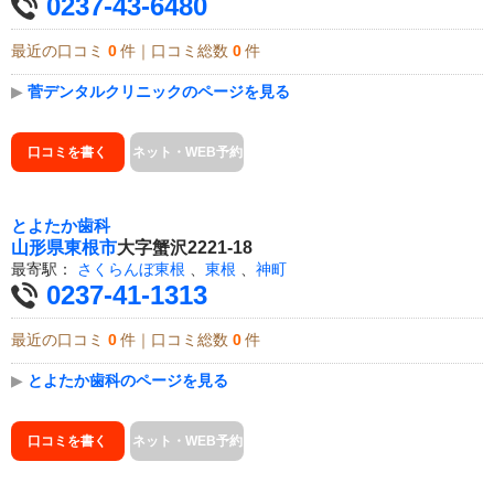
0237-43-6480
最近の口コミ
0
件｜口コミ総数
0
件
▶
菅デンタルクリニックのページを見る
口コミを書く
ネット・WEB予約
とよたか歯科
山形県
東根市
大字蟹沢2221-18
最寄駅：
さくらんぼ東根
、
東根
、
神町
0237-41-1313
最近の口コミ
0
件｜口コミ総数
0
件
▶
とよたか歯科のページを見る
口コミを書く
ネット・WEB予約