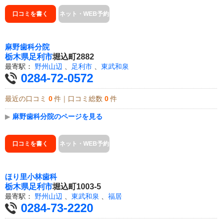
口コミを書く
ネット・WEB予約
麻野歯科分院
栃木県
足利市
堀込町2882
最寄駅：
野州山辺
、
足利市
、
東武和泉
0284-72-0572
最近の口コミ
0
件｜口コミ総数
0
件
▶
麻野歯科分院のページを見る
口コミを書く
ネット・WEB予約
ほり里小林歯科
栃木県
足利市
堀込町1003-5
最寄駅：
野州山辺
、
東武和泉
、
福居
0284-73-2220