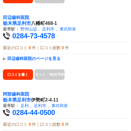
田辺歯科医院
栃木県
足利市
八幡町468-1
最寄駅：
野州山辺
、
足利市
、
東武和泉
0284-73-4578
最近の口コミ
0
件｜口コミ総数
0
件
▶
田辺歯科医院のページを見る
口コミを書く
ネット・WEB予約
阿部歯科医院
栃木県
足利市
伊勢町2-4-11
最寄駅：
足利
、
足利市
、
東武和泉
0284-44-0500
最近の口コミ
0
件｜口コミ総数
0
件