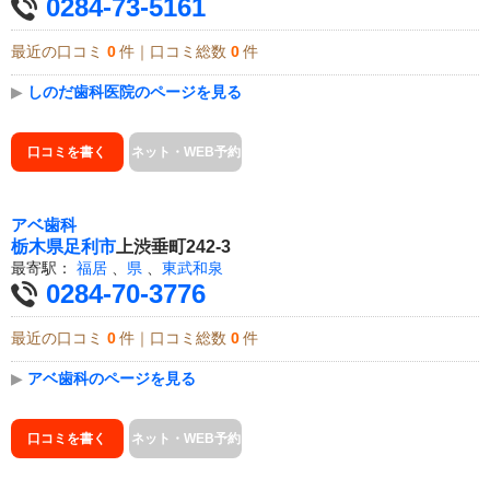
0284-73-5161
最近の口コミ
0
件｜口コミ総数
0
件
▶
しのだ歯科医院のページを見る
口コミを書く
ネット・WEB予約
アベ歯科
栃木県
足利市
上渋垂町242-3
最寄駅：
福居
、
県
、
東武和泉
0284-70-3776
最近の口コミ
0
件｜口コミ総数
0
件
▶
アベ歯科のページを見る
口コミを書く
ネット・WEB予約