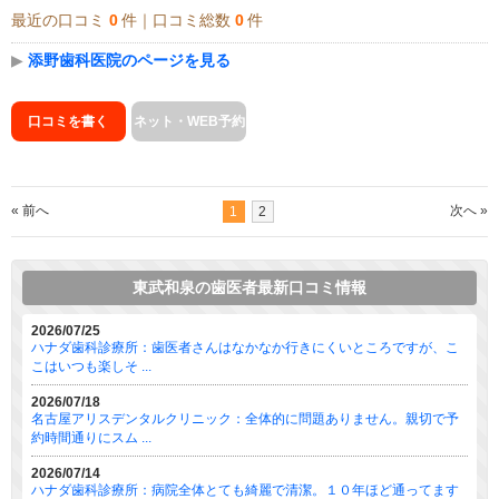
最近の口コミ
0
件｜口コミ総数
0
件
▶
添野歯科医院のページを見る
口コミを書く
ネット・WEB予約
« 前へ
次へ »
1
2
東武和泉の歯医者最新口コミ情報
2026/07/25
ハナダ歯科診療所：歯医者さんはなかなか行きにくいところですが、こ
こはいつも楽しそ ...
2026/07/18
名古屋アリスデンタルクリニック：全体的に問題ありません。親切で予
約時間通りにスム ...
2026/07/14
ハナダ歯科診療所：病院全体とても綺麗で清潔。１０年ほど通ってます