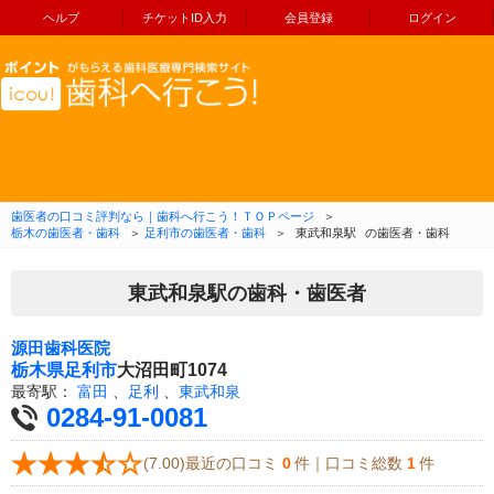
ヘルプ
チケットID入力
会員登録
ログイン
コンテンツへ移動
歯医者の口コミ評判なら｜歯科へ行こう！ＴＯＰページ
＞
栃木の歯医者・歯科
＞
足利市の歯医者・歯科
＞
東武和泉駅
の歯医者・歯科
東武和泉駅の歯科・歯医者
源田歯科医院
栃木県
足利市
大沼田町1074
最寄駅：
富田
、
足利
、
東武和泉
0284-91-0081
(7.00)最近の口コミ
0
件｜口コミ総数
1
件