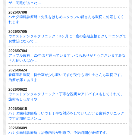
が、問題があった ...
2026/07/08
ハナダ歯科診療所：先生をはじめスタッフの皆さんも親切に対応してく
れます
2026/07/05
ウエストデンタルクリニック：3ヶ月に一度の定期点検とクリーニングで
お世話になって ...
2026/07/04
アップル歯科：25年ほど通っています いつもありがとうございますみな
さん良い人ばか ...
2026/06/24
春藤歯科医院：待合室が少し狭いですが受付も衛生士さんも親切です。
治療が痛くありま ...
2026/06/22
ウエストデンタルクリニック：丁寧な説明やアドバイスもしてくれて、
施術もしっかりや ...
2026/06/15
ハナダ歯科診療所：いつも丁寧な対応をしていただける歯科クリニック
です定期的にメン ...
2026/06/09
ハナダ歯科診療所：治療内容が明瞭で、予約時間が正確です。