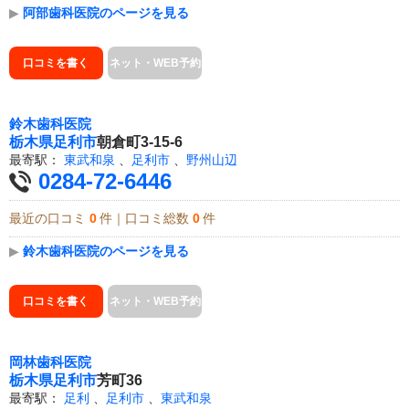
▶
阿部歯科医院のページを見る
口コミを書く
ネット・WEB予約
鈴木歯科医院
栃木県
足利市
朝倉町3-15-6
最寄駅：
東武和泉
、
足利市
、
野州山辺
0284-72-6446
最近の口コミ
0
件｜口コミ総数
0
件
▶
鈴木歯科医院のページを見る
口コミを書く
ネット・WEB予約
岡林歯科医院
栃木県
足利市
芳町36
最寄駅：
足利
、
足利市
、
東武和泉