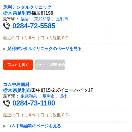
足利デンタルクリニック
栃木県
足利市
福居町199
最寄駅：
福居
、
東武和泉
、
足利市
0284-72-5585
最近の口コミ
0
件｜口コミ総数
0
件
▶
足利デンタルクリニックのページを見る
口コミを書く
ネット・WEB予約
コム中島歯科
栃木県
足利市
田中町15-2ズイコーハイツ1F
最寄駅：
東武和泉
、
足利市
、
足利
0284-73-1180
最近の口コミ
0
件｜口コミ総数
0
件
▶
コム中島歯科のページを見る