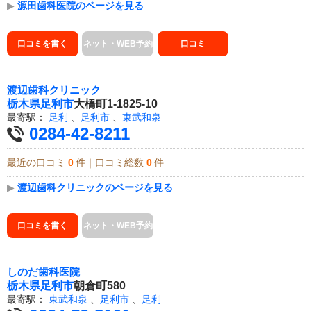
▶
源田歯科医院のページを見る
口コミを書く
ネット・WEB予約
口コミ
渡辺歯科クリニック
栃木県
足利市
大橋町1-1825-10
最寄駅：
足利
、
足利市
、
東武和泉
0284-42-8211
最近の口コミ
0
件｜口コミ総数
0
件
▶
渡辺歯科クリニックのページを見る
口コミを書く
ネット・WEB予約
しのだ歯科医院
栃木県
足利市
朝倉町580
最寄駅：
東武和泉
、
足利市
、
足利