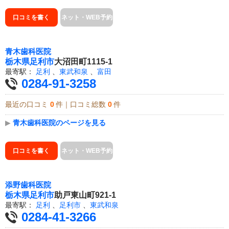
口コミを書く
ネット・WEB予約
青木歯科医院
栃木県
足利市
大沼田町1115-1
最寄駅：
足利
、
東武和泉
、
富田
0284-91-3258
最近の口コミ
0
件｜口コミ総数
0
件
▶
青木歯科医院のページを見る
口コミを書く
ネット・WEB予約
添野歯科医院
栃木県
足利市
助戸東山町921-1
最寄駅：
足利
、
足利市
、
東武和泉
0284-41-3266