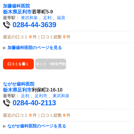
加藤歯科医院
栃木県
足利市
若草町5-9
最寄駅：
東武和泉
、
足利
、
福居
0284-44-3639
最近の口コミ
0
件｜口コミ総数
0
件
▶
加藤歯科医院のページを見る
口コミを書く
ネット・WEB予約
ながせ歯科医院
栃木県
足利市
利保町2-16-10
最寄駅：
足利
、
足利市
、
東武和泉
0284-40-2113
最近の口コミ
0
件｜口コミ総数
0
件
▶
ながせ歯科医院のページを見る