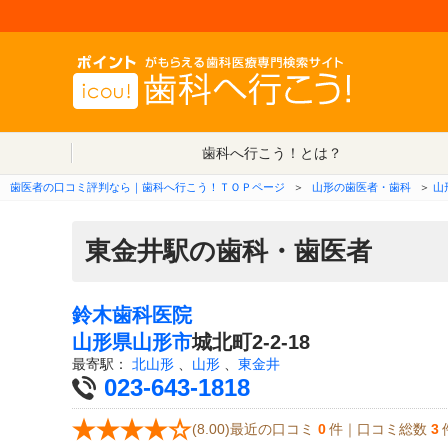
歯科へ行こう！とは？
歯医者の口コミ評判なら｜歯科へ行こう！ＴＯＰページ
＞
山形の歯医者・歯科
＞
山
東金井駅の歯科・歯医者
鈴木歯科医院
山形県
山形市
城北町2-2-18
最寄駅：
北山形
、
山形
、
東金井
023-643-1818
(8.00)最近の口コミ
0
件｜口コミ総数
3