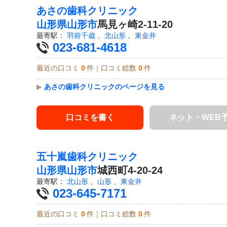
あさの歯科クリニック
山形県
山形市
馬見ヶ崎2-11-20
最寄駅：
羽前千歳
、
北山形
、
東金井
023-681-4618
最近の口コミ
0
件｜口コミ総数
0
件
▶
あさの歯科クリニックのページを見る
口コミを書く
ネット・WEB
五十嵐歯科クリニック
山形県
山形市
城西町4-20-24
最寄駅：
北山形
、
山形
、
東金井
023-645-7171
最近の口コミ
0
件｜口コミ総数
0
件