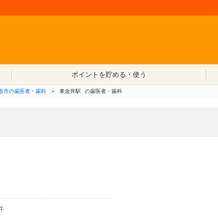
コンテンツへ移動
ポイントを貯める・使う
形市の歯医者・歯科
＞
東金井駅
の歯医者・歯科
件