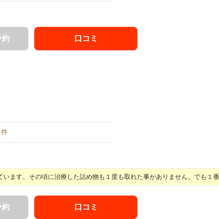
予約
口コミ
件
います。その頃に治療した詰め物も１度も取れた事がありません。でも１番気 
予約
口コミ