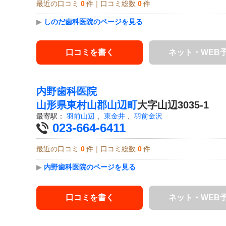
最近の口コミ
0
件｜口コミ総数
0
件
▶
しのだ歯科医院のページを見る
口コミを書く
ネット・WEB
内野歯科医院
山形県
東村山郡山辺町
大字山辺3035-1
最寄駅：
羽前山辺
、
東金井
、
羽前金沢
023-664-6411
最近の口コミ
0
件｜口コミ総数
0
件
▶
内野歯科医院のページを見る
口コミを書く
ネット・WEB