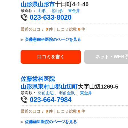
山形県
山形市
十日町4-1-40
最寄駅：
山形
、
北山形
、
東金井
023-633-8020
最近の口コミ
0
件｜口コミ総数
0
件
▶
斉藤憲歯科医院のページを見る
口コミを書く
ネット・WEB
佐藤歯科医院
山形県
東村山郡山辺町
大字山辺1269-5
最寄駅：
羽前山辺
、
羽前金沢
、
東金井
023-664-7984
最近の口コミ
0
件｜口コミ総数
0
件
▶
佐藤歯科医院のページを見る