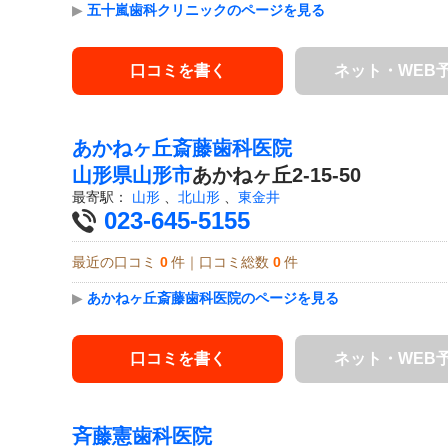
▶
五十嵐歯科クリニックのページを見る
口コミを書く
ネット・WEB
あかねヶ丘斎藤歯科医院
山形県
山形市
あかねヶ丘2-15-50
最寄駅：
山形
、
北山形
、
東金井
023-645-5155
最近の口コミ
0
件｜口コミ総数
0
件
▶
あかねヶ丘斎藤歯科医院のページを見る
口コミを書く
ネット・WEB
斉藤憲歯科医院