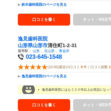
▶
鈴木歯科医院のページを見る
口コミを書く
ネット・WEB
逸見歯科医院
山形県
山形市
清住町1-2-31
最寄駅：
山形
、
北山形
、
東金井
023-645-1548
(10.00)最近の口コミ
0
件｜口コミ総数
1
▶
逸見歯科医院のページを見る
逸見歯科医院にはもう２０年以上お世話になって
口コミを書く
ネット・WEB