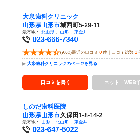
大泉歯科クリニック
山形県
山形市
城西町5-29-11
最寄駅：
北山形
、
山形
、
東金井
023-666-7340
(9.00)最近の口コミ
0
件｜口コミ総数
1
▶
大泉歯科クリニックのページを見る
口コミを書く
ネット・WEB
しのだ歯科医院
山形県
山形市
久保田1-8-14-2
最寄駅：
山形
、
北山形
、
東金井
023-647-5022