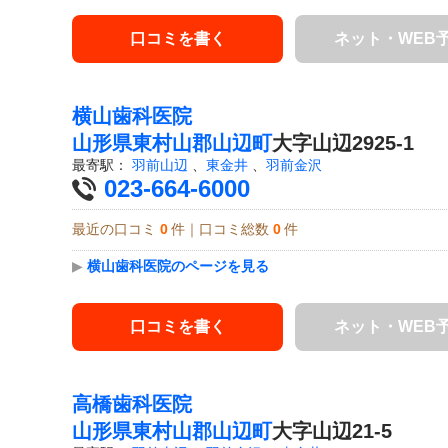
口コミを書く
ネット・WEB
横山歯科医院
山形県
東村山郡山辺町
大字山辺2925-1
最寄駅：
羽前山辺
、
東金井
、
羽前金沢
023-664-6000
最近の口コミ
0
件｜口コミ総数
0
件
▶
横山歯科医院のページを見る
口コミを書く
ネット・WEB
高橋歯科医院
山形県
東村山郡山辺町
大字山辺21-5