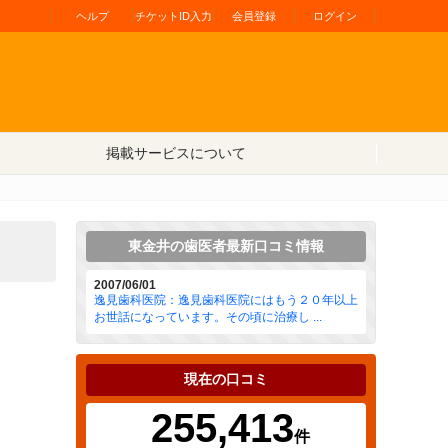
ヘルプ
チケットID入力
会員登録
ログイン
掲載サービスについて
東金井の歯医者最新口コミ情報
2007/06/01
逸見歯科医院：逸見歯科医院にはもう２０年以上
お世話になっています。その頃に治療し ...
現在の口コミ
255,413
件