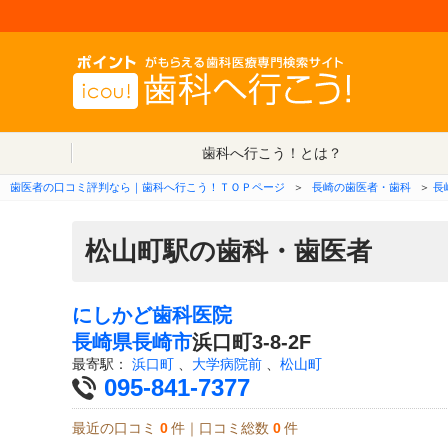
歯科へ行こう！とは？
歯医者の口コミ評判なら｜歯科へ行こう！ＴＯＰページ
＞
長崎の歯医者・歯科
＞
長
松山町駅の歯科・歯医者
にしかど歯科医院
長崎県
長崎市
浜口町3-8-2F
最寄駅：
浜口町
、
大学病院前
、
松山町
095-841-7377
最近の口コミ
0
件｜口コミ総数
0
件