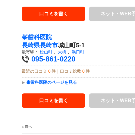
口コミを書く
ネット・WEB
峯歯科医院
長崎県
長崎市
城山町5-1
最寄駅：
松山町
、
大橋
、
浜口町
095-861-0220
最近の口コミ
0
件｜口コミ総数
0
件
▶
峯歯科医院のページを見る
口コミを書く
ネット・WEB
« 前へ