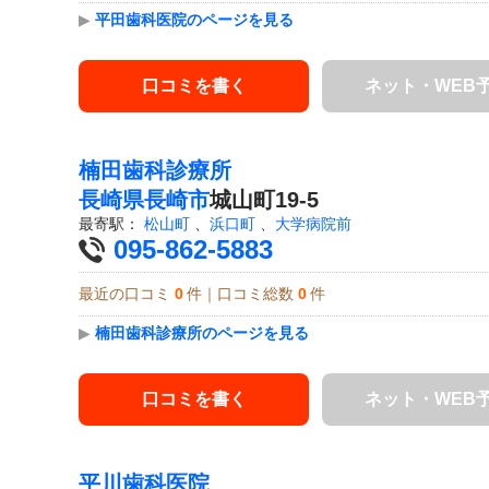
▶
平田歯科医院のページを見る
口コミを書く
ネット・WEB
楠田歯科診療所
長崎県
長崎市
城山町19-5
最寄駅：
松山町
、
浜口町
、
大学病院前
095-862-5883
最近の口コミ
0
件｜口コミ総数
0
件
▶
楠田歯科診療所のページを見る
口コミを書く
ネット・WEB
平川歯科医院