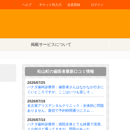
ヘルプ
チケットID入力
会員登録
ログイン
掲載サービスについて
松山町の歯医者最新口コミ情報
2026/07/25
ハナダ歯科診療所：歯医者さんはなかなか行きに
くいところですが、ここはいつも楽しそ ...
2026/07/18
名古屋アリスデンタルクリニック：全体的に問題
ありません。親切で予約時間通りにスム ...
2026/07/14
ハナダ歯科診療所：病院全体とても綺麗で清潔。
１０年ほど通ってますが、問題があった ...