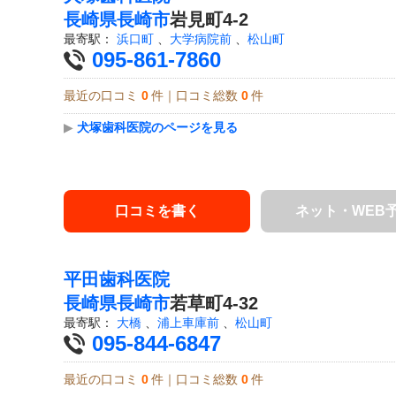
長崎県
長崎市
岩見町4-2
最寄駅：
浜口町
、
大学病院前
、
松山町
095-861-7860
最近の口コミ
0
件｜口コミ総数
0
件
▶
犬塚歯科医院のページを見る
口コミを書く
ネット・WEB
平田歯科医院
長崎県
長崎市
若草町4-32
最寄駅：
大橋
、
浦上車庫前
、
松山町
095-844-6847
最近の口コミ
0
件｜口コミ総数
0
件