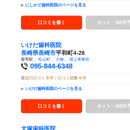
▶
にしかど歯科医院のページを見る
口コミを書く
ネット・WEB
いけだ歯科医院
長崎県
長崎市
平和町4-26
最寄駅：
松山町
、
大橋
、
浦上車庫前
095-844-6348
最近の口コミ
0
件｜口コミ総数
0
件
▶
いけだ歯科医院のページを見る
口コミを書く
ネット・WEB
犬塚歯科医院