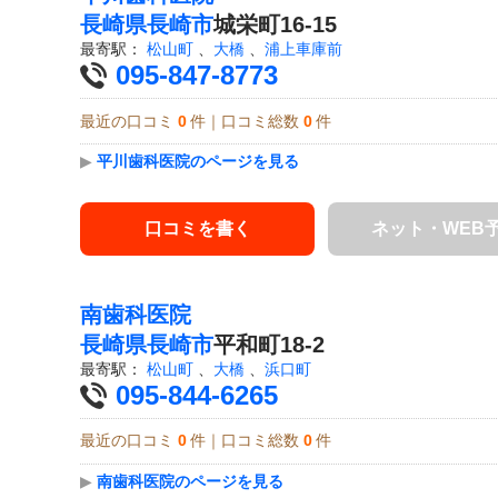
長崎県
長崎市
城栄町16-15
最寄駅：
松山町
、
大橋
、
浦上車庫前
095-847-8773
最近の口コミ
0
件｜口コミ総数
0
件
▶
平川歯科医院のページを見る
口コミを書く
ネット・WEB
南歯科医院
長崎県
長崎市
平和町18-2
最寄駅：
松山町
、
大橋
、
浜口町
095-844-6265
最近の口コミ
0
件｜口コミ総数
0
件
▶
南歯科医院のページを見る