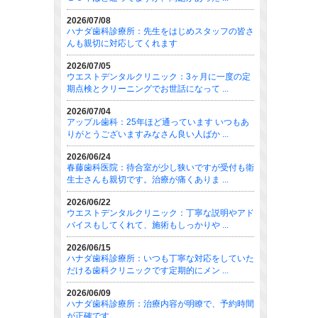
2026/07/08
ハナダ歯科診療所：先生をはじめスタッフの皆さ
んも親切に対応してくれます
2026/07/05
ウエストデンタルクリニック：3ヶ月に一度の定
期点検とクリーニングでお世話になって ...
2026/07/04
アップル歯科：25年ほど通っています いつもあ
りがとうございますみなさん良い人ばか ...
2026/06/24
春藤歯科医院：待合室が少し狭いですが受付も衛
生士さんも親切です。治療が痛くありま ...
2026/06/22
ウエストデンタルクリニック：丁寧な説明やアド
バイスもしてくれて、施術もしっかりや ...
2026/06/15
ハナダ歯科診療所：いつも丁寧な対応をしていた
だける歯科クリニックです定期的にメン ...
2026/06/09
ハナダ歯科診療所：治療内容が明瞭で、予約時間
が正確です。