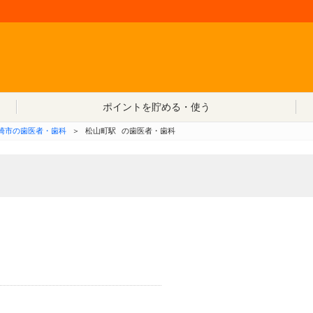
コンテンツへ移動
ポイントを貯める・使う
崎市の歯医者・歯科
＞
松山町駅
の歯医者・歯科