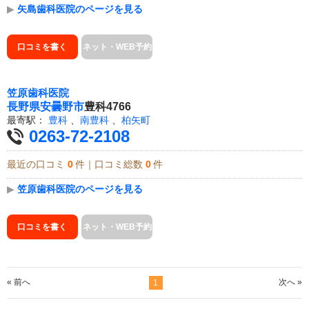
▶
矢島歯科医院のページを見る
口コミを書く
ネット・WEB予約
笠原歯科医院
長野県
安曇野市
豊科4766
最寄駅：
豊科
、
南豊科
、
柏矢町
0263-72-2108
最近の口コミ
0
件｜口コミ総数
0
件
▶
笠原歯科医院のページを見る
口コミを書く
ネット・WEB予約
« 前へ
次へ »
1