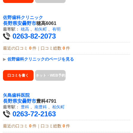
佐野歯科クリニック
長野県
安曇野市
穂高6061
最寄駅：
穂高
、
柏矢町
、
有明
0263-82-2073
最近の口コミ
0
件｜口コミ総数
0
件
▶
佐野歯科クリニックのページを見る
口コミを書く
ネット・WEB予約
矢島歯科医院
長野県
安曇野市
豊科4791
最寄駅：
豊科
、
南豊科
、
柏矢町
0263-72-2163
最近の口コミ
0
件｜口コミ総数
0
件