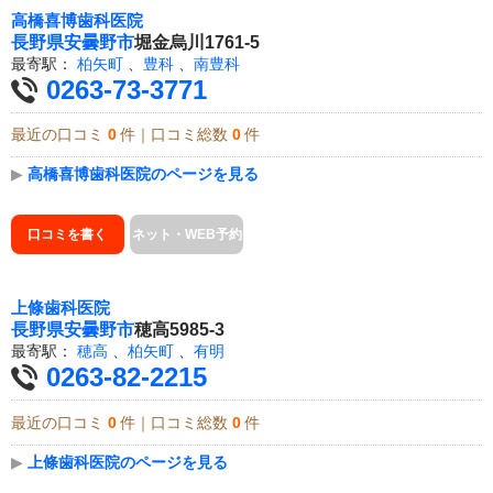
高橋喜博歯科医院
長野県
安曇野市
堀金烏川1761-5
最寄駅：
柏矢町
、
豊科
、
南豊科
0263-73-3771
最近の口コミ
0
件｜口コミ総数
0
件
▶
高橋喜博歯科医院のページを見る
口コミを書く
ネット・WEB予約
上條歯科医院
長野県
安曇野市
穂高5985-3
最寄駅：
穂高
、
柏矢町
、
有明
0263-82-2215
最近の口コミ
0
件｜口コミ総数
0
件
▶
上條歯科医院のページを見る