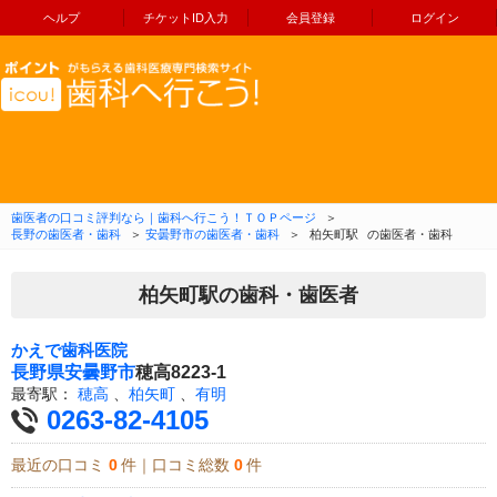
ヘルプ
チケットID入力
会員登録
ログイン
コンテンツへ移動
歯医者の口コミ評判なら｜歯科へ行こう！ＴＯＰページ
＞
長野の歯医者・歯科
＞
安曇野市の歯医者・歯科
＞
柏矢町駅
の歯医者・歯科
柏矢町駅の歯科・歯医者
かえで歯科医院
長野県
安曇野市
穂高8223-1
最寄駅：
穂高
、
柏矢町
、
有明
0263-82-4105
最近の口コミ
0
件｜口コミ総数
0
件