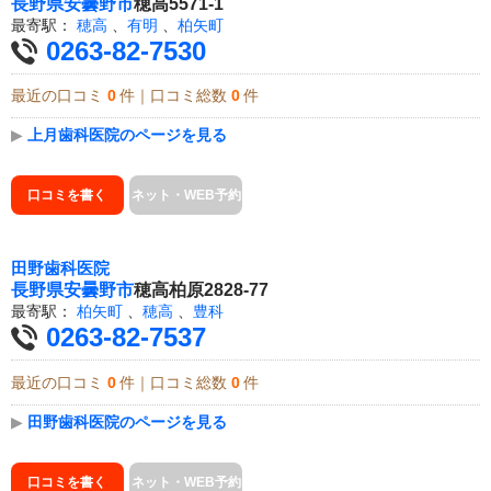
長野県
安曇野市
穂高5571-1
最寄駅：
穂高
、
有明
、
柏矢町
0263-82-7530
最近の口コミ
0
件｜口コミ総数
0
件
▶
上月歯科医院のページを見る
口コミを書く
ネット・WEB予約
田野歯科医院
長野県
安曇野市
穂高柏原2828-77
最寄駅：
柏矢町
、
穂高
、
豊科
0263-82-7537
最近の口コミ
0
件｜口コミ総数
0
件
▶
田野歯科医院のページを見る
口コミを書く
ネット・WEB予約