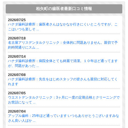
柏矢町の歯医者最新口コミ情報
2026/07/25
ハナダ歯科診療所：歯医者さんはなかなか行きにくいところですが、こ
こはいつも楽しそ ...
2026/07/18
名古屋アリスデンタルクリニック：全体的に問題ありません。親切で予
約時間通りにスム ...
2026/07/14
ハナダ歯科診療所：病院全体とても綺麗で清潔。１０年ほど通ってます
が、問題があった ...
2026/07/08
ハナダ歯科診療所：先生をはじめスタッフの皆さんも親切に対応してく
れます
2026/07/05
ウエストデンタルクリニック：3ヶ月に一度の定期点検とクリーニングで
お世話になって ...
2026/07/04
アップル歯科：25年ほど通っています いつもありがとうございますみな
さん良い人ばか ...