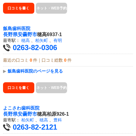
口コミを書く
ネット・WEB予約
飯島歯科医院
長野県
安曇野市
穂高6937-1
最寄駅：
穂高
、
柏矢町
、
有明
0263-82-0306
最近の口コミ
0
件｜口コミ総数
0
件
▶
飯島歯科医院のページを見る
口コミを書く
ネット・WEB予約
よこさわ歯科医院
長野県
安曇野市
穂高柏原926-1
最寄駅：
柏矢町
、
穂高
、
豊科
0263-82-2121