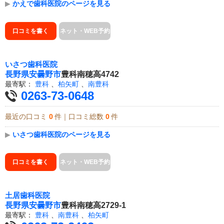
▶
かえで歯科医院のページを見る
口コミを書く
ネット・WEB予約
いさつ歯科医院
長野県
安曇野市
豊科南穂高4742
最寄駅：
豊科
、
柏矢町
、
南豊科
0263-73-0648
最近の口コミ
0
件｜口コミ総数
0
件
▶
いさつ歯科医院のページを見る
口コミを書く
ネット・WEB予約
土居歯科医院
長野県
安曇野市
豊科南穂高2729-1
最寄駅：
豊科
、
南豊科
、
柏矢町