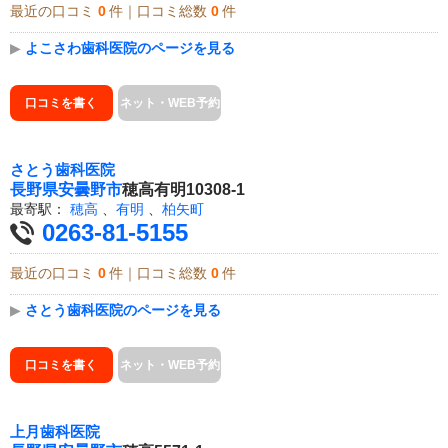
最近の口コミ
0
件｜口コミ総数
0
件
▶
よこさわ歯科医院のページを見る
口コミを書く
ネット・WEB予約
さとう歯科医院
長野県
安曇野市
穂高有明10308-1
最寄駅：
穂高
、
有明
、
柏矢町
0263-81-5155
最近の口コミ
0
件｜口コミ総数
0
件
▶
さとう歯科医院のページを見る
口コミを書く
ネット・WEB予約
上月歯科医院