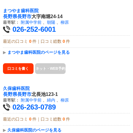
まつやま歯科医院
長野県
長野市
大字南堀24-14
最寄駅：
附属中学前
、
朝陽
、
柳原
026-252-6001
最近の口コミ
0
件｜口コミ総数
0
件
▶
まつやま歯科医院のページを見る
口コミを書く
ネット・WEB予約
久保歯科医院
長野県
長野市
北長池123-1
最寄駅：
附属中学前
、
綿内
、
柳原
026-263-0789
最近の口コミ
0
件｜口コミ総数
0
件
▶
久保歯科医院のページを見る