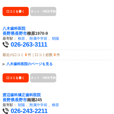
口コミを書く
ネット・WEB予約
八木歯科医院
長野県
長野市
柳原1970-9
最寄駅：
柳原
、
附属中学前
、
朝陽
026-263-3111
最近の口コミ
0
件｜口コミ総数
0
件
▶
八木歯科医院のページを見る
口コミを書く
ネット・WEB予約
渡辺歯科矯正歯科医院
長野県
長野市
南堀245
最寄駅：
朝陽
、
附属中学前
、
柳原
026-243-2211