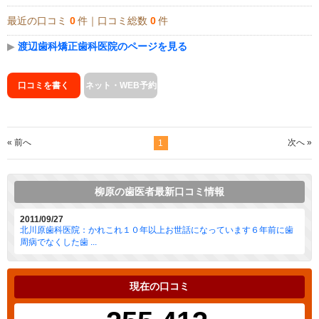
最近の口コミ
0
件｜口コミ総数
0
件
▶
渡辺歯科矯正歯科医院のページを見る
口コミを書く
ネット・WEB予約
« 前へ
次へ »
1
柳原の歯医者最新口コミ情報
2011/09/27
北川原歯科医院：かれこれ１０年以上お世話になっています６年前に歯
周病でなくした歯 ...
現在の口コミ