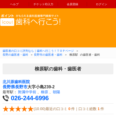
ヘルプ
チケットID入力
会員登録
ログイン
コンテンツへ移動
歯医者の口コミ評判なら｜歯科へ行こう！ＴＯＰページ
＞
長野の歯医者・歯科
＞
長野市の歯医者・歯科
＞
柳原駅
の歯医者・歯科
柳原駅の歯科・歯医者
北川原歯科医院
長野県
長野市
大字小島239-2
最寄駅：
附属中学前
、
柳原
、
朝陽
026-244-6996
(10.00)最近の口コミ
0
件｜口コミ総数
1
件