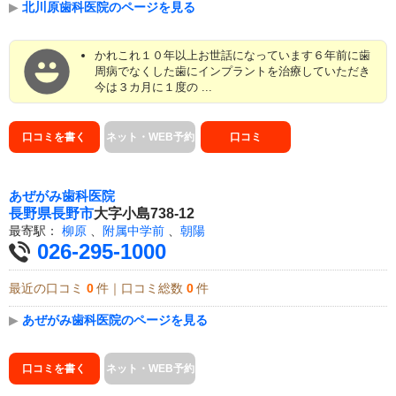
▶
北川原歯科医院のページを見る
かれこれ１０年以上お世話になっています６年前に歯
周病でなくした歯にインプラントを治療していただき
今は３カ月に１度の ...
口コミを書く
ネット・WEB予約
口コミ
あぜがみ歯科医院
長野県
長野市
大字小島738-12
最寄駅：
柳原
、
附属中学前
、
朝陽
026-295-1000
最近の口コミ
0
件｜口コミ総数
0
件
▶
あぜがみ歯科医院のページを見る
口コミを書く
ネット・WEB予約