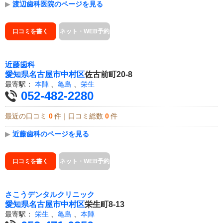
▶
渡辺歯科医院のページを見る
口コミを書く
ネット・WEB予約
近藤歯科
愛知県
名古屋市中村区
佐古前町20-8
最寄駅：
本陣
、
亀島
、
栄生
052-482-2280
最近の口コミ
0
件｜口コミ総数
0
件
▶
近藤歯科のページを見る
口コミを書く
ネット・WEB予約
さこうデンタルクリニック
愛知県
名古屋市中村区
栄生町8-13
最寄駅：
栄生
、
亀島
、
本陣