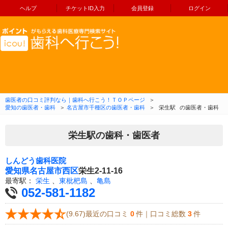
ヘルプ
チケットID入力
会員登録
ログイン
コンテンツへ移動
歯医者の口コミ評判なら｜歯科へ行こう！ＴＯＰページ
＞
愛知の歯医者・歯科
＞
名古屋市千種区の歯医者・歯科
＞
栄生駅
の歯医者・歯科
栄生駅の歯科・歯医者
しんどう歯科医院
愛知県
名古屋市西区
栄生2-11-16
最寄駅：
栄生
、
東枇杷島
、
亀島
052-581-1182
(9.67)最近の口コミ
0
件｜口コミ総数
3
件