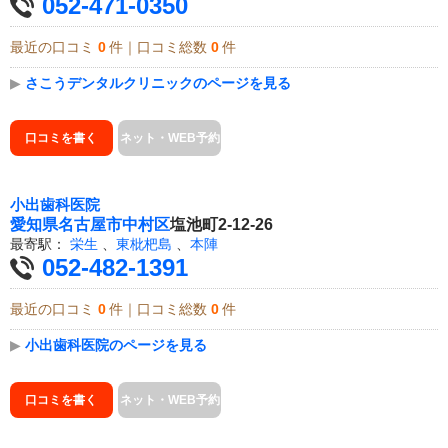
052-471-0350
最近の口コミ
0
件｜口コミ総数
0
件
▶
さこうデンタルクリニックのページを見る
口コミを書く
ネット・WEB予約
小出歯科医院
愛知県
名古屋市中村区
塩池町2-12-26
最寄駅：
栄生
、
東枇杷島
、
本陣
052-482-1391
最近の口コミ
0
件｜口コミ総数
0
件
▶
小出歯科医院のページを見る
口コミを書く
ネット・WEB予約