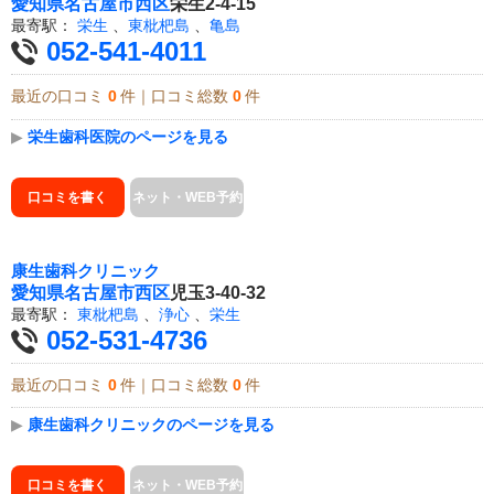
愛知県
名古屋市西区
栄生2-4-15
最寄駅：
栄生
、
東枇杷島
、
亀島
052-541-4011
最近の口コミ
0
件｜口コミ総数
0
件
▶
栄生歯科医院のページを見る
口コミを書く
ネット・WEB予約
康生歯科クリニック
愛知県
名古屋市西区
児玉3-40-32
最寄駅：
東枇杷島
、
浄心
、
栄生
052-531-4736
最近の口コミ
0
件｜口コミ総数
0
件
▶
康生歯科クリニックのページを見る
口コミを書く
ネット・WEB予約