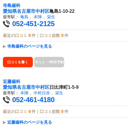
寺島歯科
愛知県
名古屋市中村区
亀島1-10-22
最寄駅：
亀島
、
本陣
、
栄生
052-451-2125
最近の口コミ
0
件｜口コミ総数
0
件
▶
寺島歯科のページを見る
口コミを書く
ネット・WEB予約
近藤歯科
愛知県
名古屋市中村区
日比津町1-5-9
最寄駅：
本陣
、
中村日赤
、
栄生
052-461-4180
最近の口コミ
0
件｜口コミ総数
0
件
▶
近藤歯科のページを見る