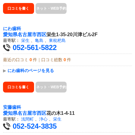
口コミを書く
ネット・WEB予約
にわ歯科
愛知県
名古屋市西区
栄生1-35-20川津ビル2F
最寄駅：
栄生
、
亀島
、
東枇杷島
052-561-5822
最近の口コミ
0
件｜口コミ総数
0
件
▶
にわ歯科のページを見る
口コミを書く
ネット・WEB予約
安藤歯科
愛知県
名古屋市西区
花の木1-4-11
最寄駅：
浅間町
、
浄心
、
栄生
052-524-3835