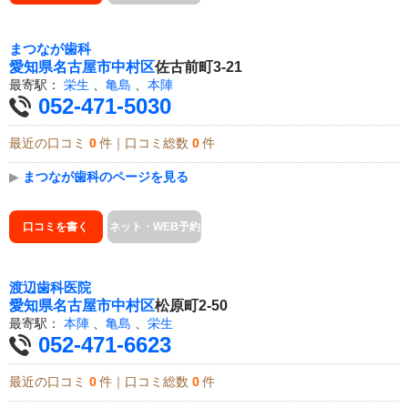
まつなが歯科
愛知県
名古屋市中村区
佐古前町3-21
最寄駅：
栄生
、
亀島
、
本陣
052-471-5030
最近の口コミ
0
件｜口コミ総数
0
件
▶
まつなが歯科のページを見る
口コミを書く
ネット・WEB予約
渡辺歯科医院
愛知県
名古屋市中村区
松原町2-50
最寄駅：
本陣
、
亀島
、
栄生
052-471-6623
最近の口コミ
0
件｜口コミ総数
0
件