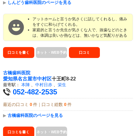
▶
しんどう歯科医院のページを見る
アットホームと言うか気さくに話してくれるし、痛み
をすぐに和らげてくれる。
家庭的と言うか先生が気さくな人で、抜歯などのとき
は、体調は良いか熱などは、無いかなど気配りがある
口コミを書く
ネット・WEB予約
口コミ
古橋歯科医院
愛知県
名古屋市中村区
十王町8-22
最寄駅：
本陣
、
中村日赤
、
栄生
052-482-2535
最近の口コミ
0
件｜口コミ総数
0
件
▶
古橋歯科医院のページを見る
口コミを書く
ネット・WEB予約