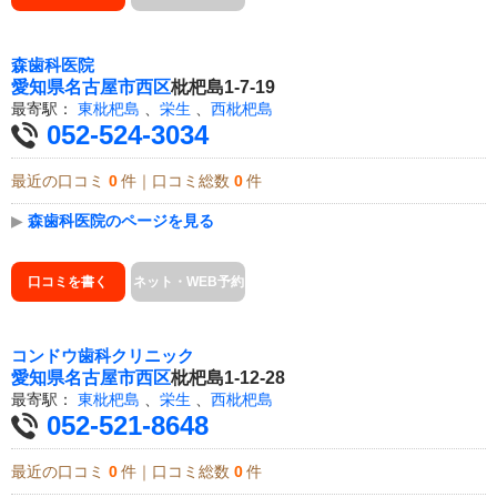
森歯科医院
愛知県
名古屋市西区
枇杷島1-7-19
最寄駅：
東枇杷島
、
栄生
、
西枇杷島
052-524-3034
最近の口コミ
0
件｜口コミ総数
0
件
▶
森歯科医院のページを見る
口コミを書く
ネット・WEB予約
コンドウ歯科クリニック
愛知県
名古屋市西区
枇杷島1-12-28
最寄駅：
東枇杷島
、
栄生
、
西枇杷島
052-521-8648
最近の口コミ
0
件｜口コミ総数
0
件