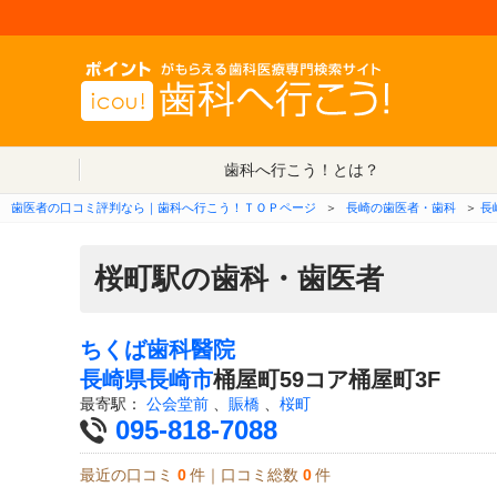
歯科へ行こう！とは？
歯医者の口コミ評判なら｜歯科へ行こう！ＴＯＰページ
＞
長崎の歯医者・歯科
＞
長
桜町駅の歯科・歯医者
ちくば歯科醫院
長崎県
長崎市
桶屋町59コア桶屋町3F
最寄駅：
公会堂前
、
賑橋
、
桜町
095-818-7088
最近の口コミ
0
件｜口コミ総数
0
件