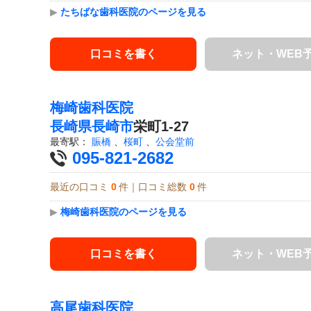
▶
たちばな歯科医院のページを見る
口コミを書く
ネット・WEB
梅崎歯科医院
長崎県
長崎市
栄町1-27
最寄駅：
賑橋
、
桜町
、
公会堂前
095-821-2682
最近の口コミ
0
件｜口コミ総数
0
件
▶
梅崎歯科医院のページを見る
口コミを書く
ネット・WEB
高尾歯科医院