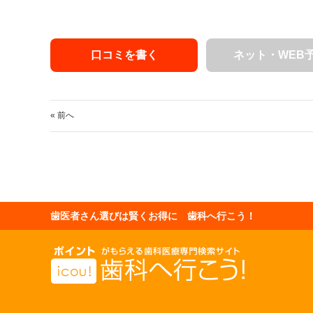
口コミを書く
ネット・WEB
« 前へ
歯医者さん選びは賢くお得に 歯科へ行こう！