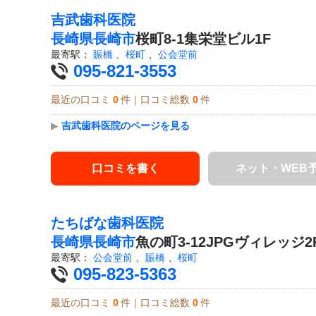
吉武歯科医院
長崎県
長崎市
桜町8-1集栄堂ビル1F
最寄駅：
賑橋
、
桜町
、
公会堂前
095-821-3553
最近の口コミ
0
件｜口コミ総数
0
件
▶
吉武歯科医院のページを見る
口コミを書く
ネット・WEB
たちばな歯科医院
長崎県
長崎市
魚の町3-12JPGヴィレッジ2
最寄駅：
公会堂前
、
賑橋
、
桜町
095-823-5363
最近の口コミ
0
件｜口コミ総数
0
件