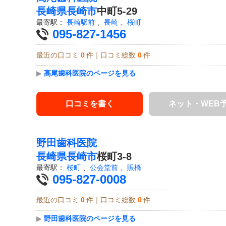
長崎県
長崎市
中町5-29
最寄駅：
長崎駅前
、
長崎
、
桜町
095-827-1456
最近の口コミ
0
件｜口コミ総数
0
件
▶
高尾歯科医院のページを見る
口コミを書く
ネット・WEB
野田歯科医院
長崎県
長崎市
桜町3-8
最寄駅：
桜町
、
公会堂前
、
賑橋
095-827-0008
最近の口コミ
0
件｜口コミ総数
0
件
▶
野田歯科医院のページを見る