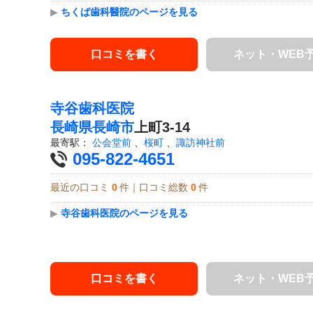
▶
ちくば歯科醫院のページを見る
口コミを書く
ネット・WEB
寺谷歯科医院
長崎県
長崎市
上町3-14
最寄駅：
公会堂前
、
桜町
、
諏訪神社前
095-822-4651
最近の口コミ
0
件｜口コミ総数
0
件
▶
寺谷歯科医院のページを見る
口コミを書く
ネット・WEB