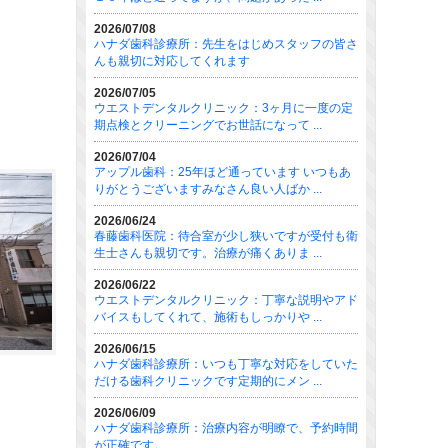
2026/07/08
ハナダ歯科診療所：先生をはじめスタッフの皆さ
んも親切に対応してくれます
2026/07/05
ウエストデンタルクリニック：3ヶ月に一度の定
期点検とクリーニングでお世話になって ...
2026/07/04
アップル歯科：25年ほど通っています いつもあ
りがとうございますみなさん良い人ばか ...
2026/06/24
春藤歯科医院：待合室が少し狭いですが受付も衛
生士さんも親切です。治療が痛くありま ...
2026/06/22
ウエストデンタルクリニック：丁寧な説明やアド
バイスもしてくれて、施術もしっかりや ...
2026/06/15
ハナダ歯科診療所：いつも丁寧な対応をしていた
だける歯科クリニックです定期的にメン ...
2026/06/09
ハナダ歯科診療所：治療内容が明瞭で、予約時間
が正確です。