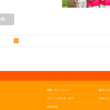
予約
1
歯科へ行こうとは？
歯科への
ポイント貯める・使う
お知らせ
会員登録