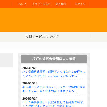
ヘルプ
チケットID入力
会員登録
ログイン
掲載サービスについて
桜町の歯医者最新口コミ情報
2026/07/25
ハナダ歯科診療所：歯医者さんはなかなか行きに
くいところですが、ここはいつも楽しそ ...
2026/07/18
名古屋アリスデンタルクリニック：全体的に問題
ありません。親切で予約時間通りにスム ...
2026/07/14
ハナダ歯科診療所：病院全体とても綺麗で清潔。
１０年ほど通ってますが、問題があった ...