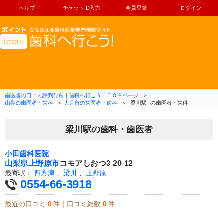
ヘルプ
チケットID入力
会員登録
ログイン
コンテンツへ移動
歯医者の口コミ評判なら｜歯科へ行こう！ＴＯＰページ
＞
山梨の歯医者・歯科
＞
大月市の歯医者・歯科
＞
梁川駅
の歯医者・歯科
梁川駅の歯科・歯医者
小田歯科医院
山梨県
上野原市
コモアしおつ3-20-12
最寄駅：
四方津
、
梁川
、
上野原
0554-66-3918
最近の口コミ
0
件｜口コミ総数
0
件