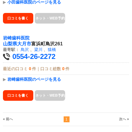
▶
小田歯科医院のページを見る
口コミを書く
ネット・WEB予約
岩崎歯科医院
山梨県
大月市
富浜町鳥沢261
最寄駅：
鳥沢
、
梁川
、
猿橋
0554-26-2272
最近の口コミ
0
件｜口コミ総数
0
件
▶
岩崎歯科医院のページを見る
口コミを書く
ネット・WEB予約
« 前へ
次へ »
1