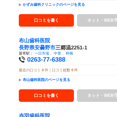
▶
かずみ歯科クリニックのページを見る
口コミを書く
ネット・WEB
布山歯科医院
長野県
安曇野市
三郷温2251-1
最寄駅：
一日市場
、
中萱
、
梓橋
0263-77-6388
最近の口コミ
0
件｜口コミ総数
0
件
▶
布山歯科医院のページを見る
口コミを書く
ネット・WEB
赤羽歯科医院