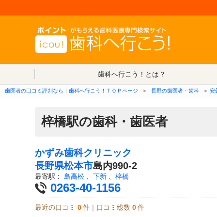
歯科へ行こう！とは？
歯医者の口コミ評判なら｜歯科へ行こう！ＴＯＰページ
＞
長野の歯医者・歯科
＞
安
梓橋駅の歯科・歯医者
かずみ歯科クリニック
長野県
松本市
島内990-2
最寄駅：
島高松
、
下新
、
梓橋
0263-40-1156
最近の口コミ
0
件｜口コミ総数
0
件