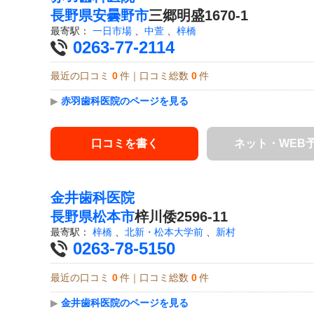
長野県
安曇野市
三郷明盛1670-1
最寄駅：
一日市場
、
中萱
、
梓橋
0263-77-2114
最近の口コミ
0
件｜口コミ総数
0
件
▶
赤羽歯科医院のページを見る
口コミを書く
ネット・WEB
金井歯科医院
長野県
松本市
梓川倭2596-11
最寄駅：
梓橋
、
北新・松本大学前
、
新村
0263-78-5150
最近の口コミ
0
件｜口コミ総数
0
件
▶
金井歯科医院のページを見る