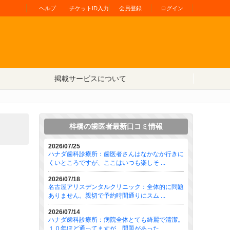
ヘルプ
チケットID入力
会員登録
ログイン
掲載サービスについて
梓橋の歯医者最新口コミ情報
2026/07/25
ハナダ歯科診療所：歯医者さんはなかなか行きに
くいところですが、ここはいつも楽しそ ...
2026/07/18
名古屋アリスデンタルクリニック：全体的に問題
ありません。親切で予約時間通りにスム ...
2026/07/14
ハナダ歯科診療所：病院全体とても綺麗で清潔。
１０年ほど通ってますが、問題があった ...