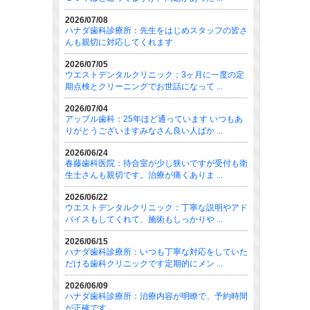
2026/07/08
ハナダ歯科診療所：先生をはじめスタッフの皆さ
んも親切に対応してくれます
2026/07/05
ウエストデンタルクリニック：3ヶ月に一度の定
期点検とクリーニングでお世話になって ...
2026/07/04
アップル歯科：25年ほど通っています いつもあ
りがとうございますみなさん良い人ばか ...
2026/06/24
春藤歯科医院：待合室が少し狭いですが受付も衛
生士さんも親切です。治療が痛くありま ...
2026/06/22
ウエストデンタルクリニック：丁寧な説明やアド
バイスもしてくれて、施術もしっかりや ...
2026/06/15
ハナダ歯科診療所：いつも丁寧な対応をしていた
だける歯科クリニックです定期的にメン ...
2026/06/09
ハナダ歯科診療所：治療内容が明瞭で、予約時間
が正確です。