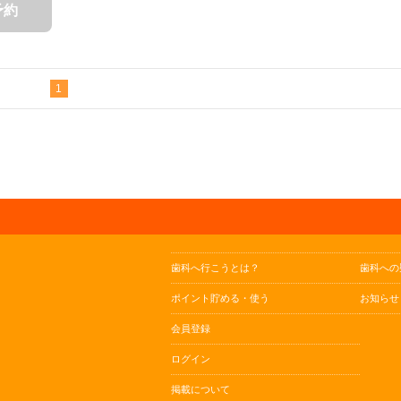
予約
1
歯科へ行こうとは？
歯科への
ポイント貯める・使う
お知らせ
会員登録
ログイン
掲載について