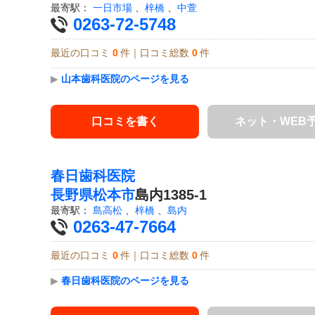
最寄駅：
一日市場
、
梓橋
、
中萱
0263-72-5748
最近の口コミ
0
件｜口コミ総数
0
件
▶
山本歯科医院のページを見る
口コミを書く
ネット・WEB
春日歯科医院
長野県
松本市
島内1385-1
最寄駅：
島高松
、
梓橋
、
島内
0263-47-7664
最近の口コミ
0
件｜口コミ総数
0
件
▶
春日歯科医院のページを見る