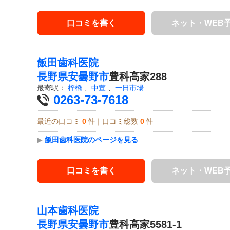
口コミを書く
ネット・WEB
飯田歯科医院
長野県
安曇野市
豊科高家288
最寄駅：
梓橋
、
中萱
、
一日市場
0263-73-7618
最近の口コミ
0
件｜口コミ総数
0
件
▶
飯田歯科医院のページを見る
口コミを書く
ネット・WEB
山本歯科医院
長野県
安曇野市
豊科高家5581-1