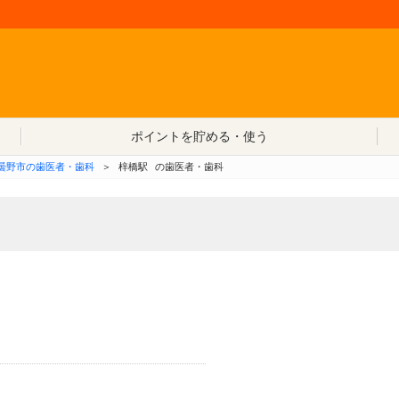
コンテンツへ移動
ポイントを貯める・使う
曇野市の歯医者・歯科
＞
梓橋駅
の歯医者・歯科