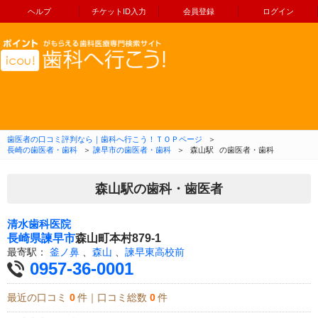
ヘルプ
チケットID入力
会員登録
ログイン
コンテンツへ移動
歯医者の口コミ評判なら｜歯科へ行こう！ＴＯＰページ
＞
長崎の歯医者・歯科
＞
諫早市の歯医者・歯科
＞
森山駅
の歯医者・歯科
森山駅の歯科・歯医者
清水歯科医院
長崎県
諫早市
森山町本村879-1
最寄駅：
釜ノ鼻
、
森山
、
諫早東高校前
0957-36-0001
最近の口コミ
0
件｜口コミ総数
0
件