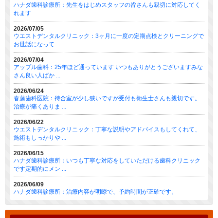
ハナダ歯科診療所：先生をはじめスタッフの皆さんも親切に対応してく
れます
2026/07/05
ウエストデンタルクリニック：3ヶ月に一度の定期点検とクリーニングで
お世話になって ...
2026/07/04
アップル歯科：25年ほど通っています いつもありがとうございますみな
さん良い人ばか ...
2026/06/24
春藤歯科医院：待合室が少し狭いですが受付も衛生士さんも親切です。
治療が痛くありま ...
2026/06/22
ウエストデンタルクリニック：丁寧な説明やアドバイスもしてくれて、
施術もしっかりや ...
2026/06/15
ハナダ歯科診療所：いつも丁寧な対応をしていただける歯科クリニック
です定期的にメン ...
2026/06/09
ハナダ歯科診療所：治療内容が明瞭で、予約時間が正確です。