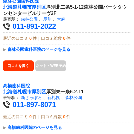
森林公園歯科医院
北海道
札幌市厚別区
厚別北二条5-1-12森林公園パークタウ
ンセンタービルリーヴ2F
最寄駅：
森林公園
、
厚別
、
大麻
011-891-2022
最近の口コミ
0
件｜口コミ総数
0
件
▶
森林公園歯科医院のページを見る
口コミを書く
ネット・WEB予約
高橋歯科医院
北海道
札幌市厚別区
厚別東一条6-2-11
最寄駅：
新さっぽろ
、
新札幌
、
森林公園
011-897-8071
最近の口コミ
0
件｜口コミ総数
0
件
▶
高橋歯科医院のページを見る