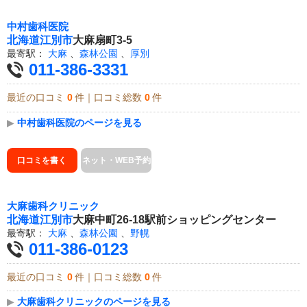
中村歯科医院
北海道
江別市
大麻扇町3-5
最寄駅：
大麻
、
森林公園
、
厚別
011-386-3331
最近の口コミ
0
件｜口コミ総数
0
件
▶
中村歯科医院のページを見る
口コミを書く
ネット・WEB予約
大麻歯科クリニック
北海道
江別市
大麻中町26-18駅前ショッピングセンター
最寄駅：
大麻
、
森林公園
、
野幌
011-386-0123
最近の口コミ
0
件｜口コミ総数
0
件
▶
大麻歯科クリニックのページを見る