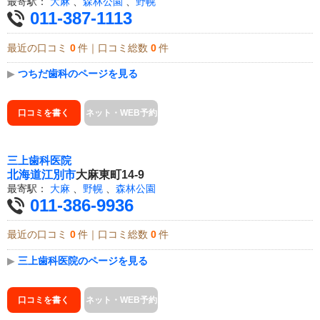
最寄駅：
大麻
、
森林公園
、
野幌
011-387-1113
最近の口コミ
0
件｜口コミ総数
0
件
▶
つちだ歯科のページを見る
口コミを書く
ネット・WEB予約
三上歯科医院
北海道
江別市
大麻東町14-9
最寄駅：
大麻
、
野幌
、
森林公園
011-386-9936
最近の口コミ
0
件｜口コミ総数
0
件
▶
三上歯科医院のページを見る
口コミを書く
ネット・WEB予約