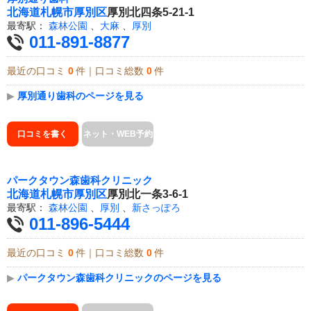
北海道
札幌市厚別区
厚別北四条5-21-1
最寄駅：
森林公園
、
大麻
、
厚別
011-891-8877
最近の口コミ
0
件｜口コミ総数
0
件
▶
厚別通り歯科のページを見る
口コミを書く
ネット・WEB予約
パークタウン森歯科クリニック
北海道
札幌市厚別区
厚別北一条3-6-1
最寄駅：
森林公園
、
厚別
、
新さっぽろ
011-896-5444
最近の口コミ
0
件｜口コミ総数
0
件
▶
パークタウン森歯科クリニックのページを見る