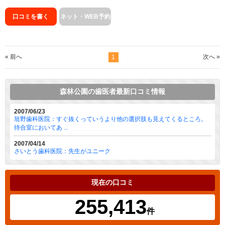
口コミを書く
ネット・WEB予約
« 前へ
次へ »
1
森林公園の歯医者最新口コミ情報
2007/06/23
垣野歯科医院：すぐ抜くっていうより他の選択肢も見えてくるところ。
待合室においてあ ...
2007/04/14
さいとう歯科医院：先生がユニーク
現在の口コミ
255,413
件