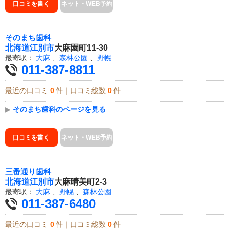
口コミを書く
ネット・WEB予約
そのまち歯科
北海道
江別市
大麻園町11-30
最寄駅：
大麻
、
森林公園
、
野幌
011-387-8811
最近の口コミ
0
件｜口コミ総数
0
件
▶
そのまち歯科のページを見る
口コミを書く
ネット・WEB予約
三番通り歯科
北海道
江別市
大麻晴美町2-3
最寄駅：
大麻
、
野幌
、
森林公園
011-387-6480
最近の口コミ
0
件｜口コミ総数
0
件