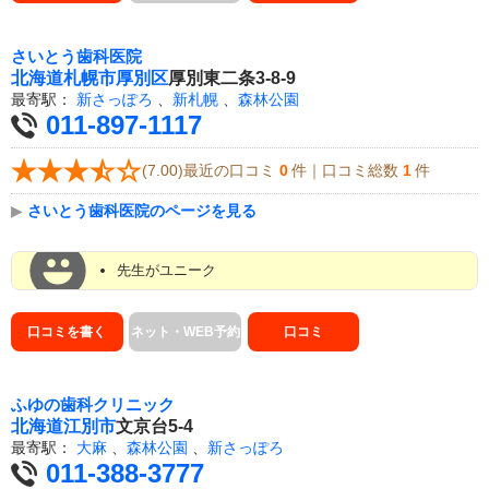
さいとう歯科医院
北海道
札幌市厚別区
厚別東二条3-8-9
最寄駅：
新さっぽろ
、
新札幌
、
森林公園
011-897-1117
(7.00)最近の口コミ
0
件｜口コミ総数
1
件
▶
さいとう歯科医院のページを見る
先生がユニーク
口コミを書く
ネット・WEB予約
口コミ
ふゆの歯科クリニック
北海道
江別市
文京台5-4
最寄駅：
大麻
、
森林公園
、
新さっぽろ
011-388-3777