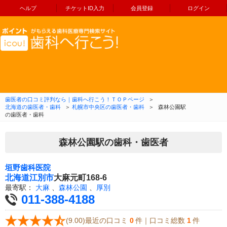
ヘルプ
チケットID入力
会員登録
ログイン
コンテンツへ移動
歯医者の口コミ評判なら｜歯科へ行こう！ＴＯＰページ
＞
北海道の歯医者・歯科
＞
札幌市中央区の歯医者・歯科
＞
森林公園駅
の歯医者・歯科
森林公園駅の歯科・歯医者
垣野歯科医院
北海道
江別市
大麻元町168-6
最寄駅：
大麻
、
森林公園
、
厚別
011-388-4188
(9.00)最近の口コミ
0
件｜口コミ総数
1
件