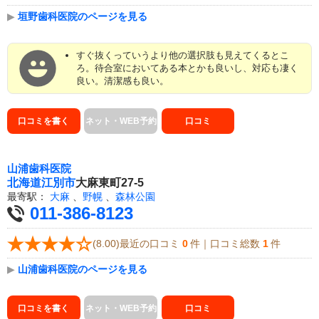
▶
垣野歯科医院のページを見る
すぐ抜くっていうより他の選択肢も見えてくるとこ
ろ。待合室においてある本とかも良いし、対応も凄く
良い。清潔感も良い。
口コミを書く
ネット・WEB予約
口コミ
山浦歯科医院
北海道
江別市
大麻東町27-5
最寄駅：
大麻
、
野幌
、
森林公園
011-386-8123
(8.00)最近の口コミ
0
件｜口コミ総数
1
件
▶
山浦歯科医院のページを見る
口コミを書く
ネット・WEB予約
口コミ