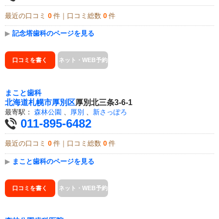
最近の口コミ
0
件｜口コミ総数
0
件
▶
記念塔歯科のページを見る
口コミを書く
ネット・WEB予約
まこと歯科
北海道
札幌市厚別区
厚別北三条3-6-1
最寄駅：
森林公園
、
厚別
、
新さっぽろ
011-895-6482
最近の口コミ
0
件｜口コミ総数
0
件
▶
まこと歯科のページを見る
口コミを書く
ネット・WEB予約