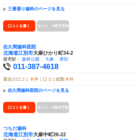
▶
三番通り歯科のページを見る
口コミを書く
ネット・WEB予約
佐久間歯科医院
北海道
江別市
大麻ひかり町34-2
最寄駅：
森林公園
、
大麻
、
厚別
011-387-4618
最近の口コミ
0
件｜口コミ総数
0
件
▶
佐久間歯科医院のページを見る
口コミを書く
ネット・WEB予約
つちだ歯科
北海道
江別市
大麻中町26-22