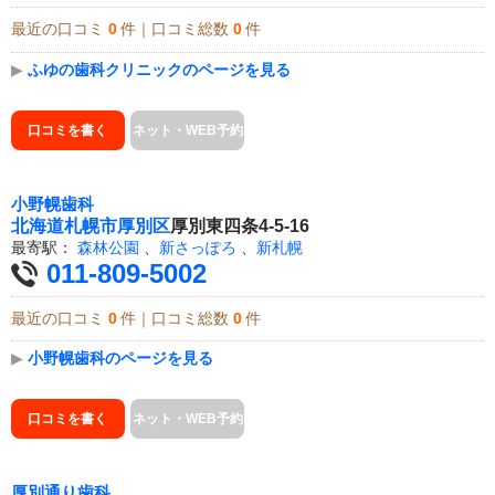
最近の口コミ
0
件｜口コミ総数
0
件
▶
ふゆの歯科クリニックのページを見る
口コミを書く
ネット・WEB予約
小野幌歯科
北海道
札幌市厚別区
厚別東四条4-5-16
最寄駅：
森林公園
、
新さっぽろ
、
新札幌
011-809-5002
最近の口コミ
0
件｜口コミ総数
0
件
▶
小野幌歯科のページを見る
口コミを書く
ネット・WEB予約
厚別通り歯科