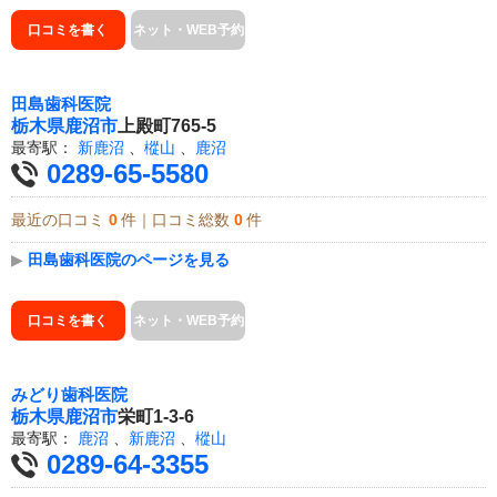
口コミを書く
ネット・WEB予約
田島歯科医院
栃木県
鹿沼市
上殿町765-5
最寄駅：
新鹿沼
、
樅山
、
鹿沼
0289-65-5580
最近の口コミ
0
件｜口コミ総数
0
件
▶
田島歯科医院のページを見る
口コミを書く
ネット・WEB予約
みどり歯科医院
栃木県
鹿沼市
栄町1-3-6
最寄駅：
鹿沼
、
新鹿沼
、
樅山
0289-64-3355