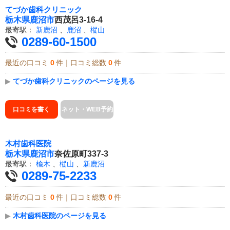
てづか歯科クリニック
栃木県
鹿沼市
西茂呂3-16-4
最寄駅：
新鹿沼
、
鹿沼
、
樅山
0289-60-1500
最近の口コミ
0
件｜口コミ総数
0
件
▶
てづか歯科クリニックのページを見る
口コミを書く
ネット・WEB予約
木村歯科医院
栃木県
鹿沼市
奈佐原町337-3
最寄駅：
楡木
、
樅山
、
新鹿沼
0289-75-2233
最近の口コミ
0
件｜口コミ総数
0
件
▶
木村歯科医院のページを見る