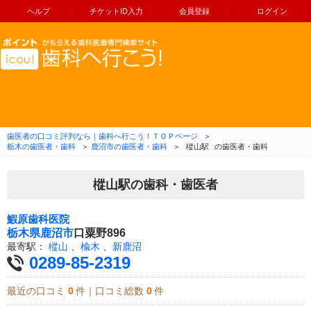
ヘルプ
チケットID入力
会員登録
ログイン
コンテンツへ移動
歯医者の口コミ評判なら｜歯科へ行こう！ＴＯＰページ
＞
栃木の歯医者・歯科
＞
鹿沼市の歯医者・歯科
＞
樅山駅
の歯医者・歯科
樅山駅の歯科・歯医者
鰕原歯科医院
栃木県
鹿沼市
口粟野896
最寄駅：
樅山
、
楡木
、
新鹿沼
0289-85-2319
最近の口コミ
0
件｜口コミ総数
0
件