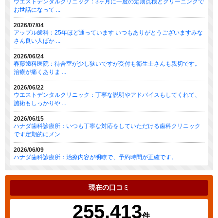
ウエストデンタルクリニック：3ヶ月に一度の定期点検とクリーニングで
お世話になって ...
2026/07/04
アップル歯科：25年ほど通っています いつもありがとうございますみな
さん良い人ばか ...
2026/06/24
春藤歯科医院：待合室が少し狭いですが受付も衛生士さんも親切です。
治療が痛くありま ...
2026/06/22
ウエストデンタルクリニック：丁寧な説明やアドバイスもしてくれて、
施術もしっかりや ...
2026/06/15
ハナダ歯科診療所：いつも丁寧な対応をしていただける歯科クリニック
です定期的にメン ...
2026/06/09
ハナダ歯科診療所：治療内容が明瞭で、予約時間が正確です。
現在の口コミ
255,413
件