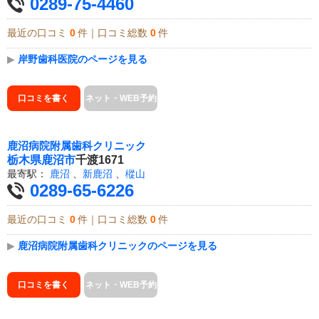
0289-75-4460
最近の口コミ
0
件｜口コミ総数
0
件
▶
岸野歯科医院のページを見る
口コミを書く
ネット・WEB予約
鹿沼病院附属歯科クリニック
栃木県
鹿沼市
千渡1671
最寄駅：
鹿沼
、
新鹿沼
、
樅山
0289-65-6226
最近の口コミ
0
件｜口コミ総数
0
件
▶
鹿沼病院附属歯科クリニックのページを見る
口コミを書く
ネット・WEB予約