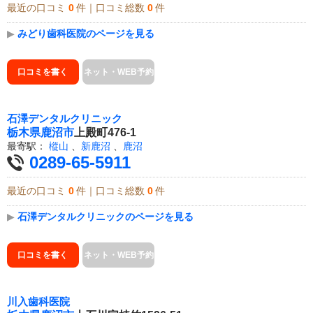
最近の口コミ
0
件｜口コミ総数
0
件
▶
みどり歯科医院のページを見る
口コミを書く
ネット・WEB予約
石澤デンタルクリニック
栃木県
鹿沼市
上殿町476-1
最寄駅：
樅山
、
新鹿沼
、
鹿沼
0289-65-5911
最近の口コミ
0
件｜口コミ総数
0
件
▶
石澤デンタルクリニックのページを見る
口コミを書く
ネット・WEB予約
川入歯科医院