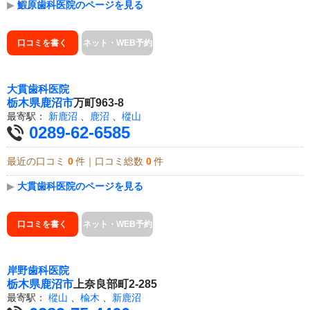
▶
鰕原歯科医院のページを見る
口コミを書く
ネット・WEB予約
大貫歯科医院
栃木県
鹿沼市
万町963-8
最寄駅：
新鹿沼
、
鹿沼
、
樅山
0289-62-6585
最近の口コミ
0
件｜口コミ総数
0
件
▶
大貫歯科医院のページを見る
口コミを書く
ネット・WEB予約
岸野歯科医院
栃木県
鹿沼市
上奈良部町2-285
最寄駅：
樅山
、
楡木
、
新鹿沼