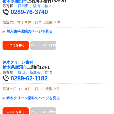
栃木県
鹿沼市
上石川字植竹1526-51
最寄駅：
西川田
、
樅山
、
楡木
0289-76-3740
最近の口コミ
0
件｜口コミ総数
0
件
▶
川入歯科医院のページを見る
口コミを書く
ネット・WEB予約
鈴木クリーン歯科
栃木県
鹿沼市
上殿町124-1
最寄駅：
樅山
、
新鹿沼
、
鹿沼
0289-62-1182
最近の口コミ
0
件｜口コミ総数
0
件
▶
鈴木クリーン歯科のページを見る
口コミを書く
ネット・WEB予約