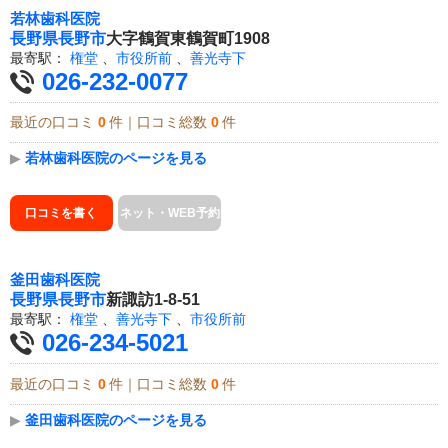
若林歯科医院
長野県
長野市
大字鶴賀東鶴賀町1908
最寄駅：
権堂
、
市役所前
、
善光寺下
026-232-0077
最近の口コミ
0
件｜口コミ総数
0
件
▶
若林歯科医院のページを見る
口コミを書く
ネット・WEB予約
釜田歯科医院
長野県
長野市
新諏訪1-8-51
最寄駅：
権堂
、
善光寺下
、
市役所前
026-234-5021
最近の口コミ
0
件｜口コミ総数
0
件
▶
釜田歯科医院のページを見る