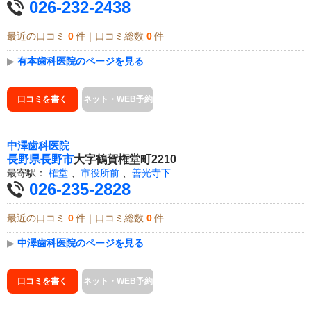
026-232-2438
最近の口コミ
0
件｜口コミ総数
0
件
▶
有本歯科医院のページを見る
口コミを書く
ネット・WEB予約
中澤歯科医院
長野県
長野市
大字鶴賀権堂町2210
最寄駅：
権堂
、
市役所前
、
善光寺下
026-235-2828
最近の口コミ
0
件｜口コミ総数
0
件
▶
中澤歯科医院のページを見る
口コミを書く
ネット・WEB予約