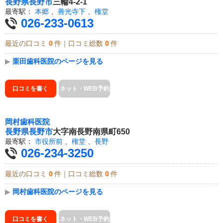
長野県
長野市
三輪4-2-1
最寄駅：
本郷
、
善光寺下
、
権堂
026-233-0613
最近の口コミ
0
件｜口コミ総数
0
件
▶
栗田歯科医院のページを見る
口コミを書く
ネット・WEB予約
岡村歯科医院
長野県
長野市
大字南長野南県町650
最寄駅：
市役所前
、
権堂
、
長野
026-234-3250
最近の口コミ
0
件｜口コミ総数
0
件
▶
岡村歯科医院のページを見る
口コミを書く
ネット・WEB予約