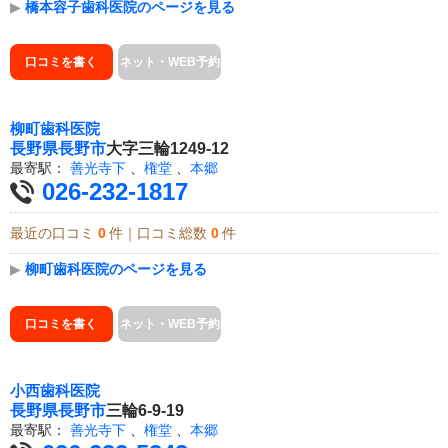
▶
橋本容子歯科医院のページを見る
口コミを書く
ネット・WEB予約
柳町歯科医院
長野県
長野市
大字三輪1249-12
最寄駅：
善光寺下
、
権堂
、
本郷
026-232-1817
最近の口コミ
0
件｜口コミ総数
0
件
▶
柳町歯科医院のページを見る
口コミを書く
ネット・WEB予約
小西歯科医院
長野県
長野市
三輪6-9-19
最寄駅：
善光寺下
、
権堂
、
本郷