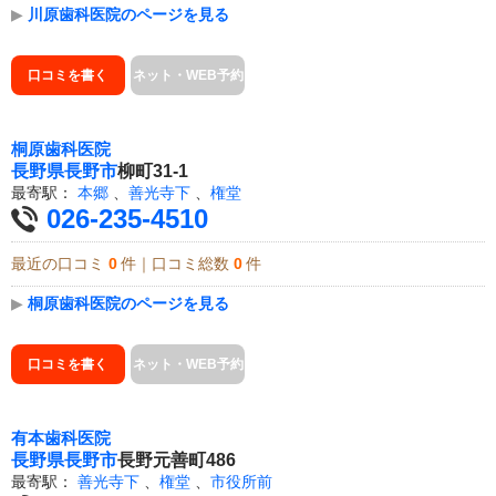
▶
川原歯科医院のページを見る
口コミを書く
ネット・WEB予約
桐原歯科医院
長野県
長野市
柳町31-1
最寄駅：
本郷
、
善光寺下
、
権堂
026-235-4510
最近の口コミ
0
件｜口コミ総数
0
件
▶
桐原歯科医院のページを見る
口コミを書く
ネット・WEB予約
有本歯科医院
長野県
長野市
長野元善町486
最寄駅：
善光寺下
、
権堂
、
市役所前