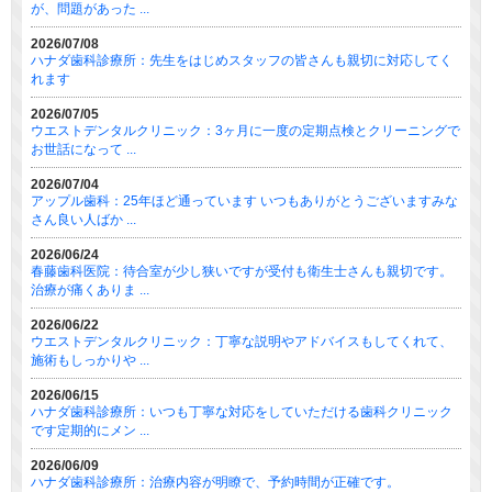
が、問題があった ...
2026/07/08
ハナダ歯科診療所：先生をはじめスタッフの皆さんも親切に対応してく
れます
2026/07/05
ウエストデンタルクリニック：3ヶ月に一度の定期点検とクリーニングで
お世話になって ...
2026/07/04
アップル歯科：25年ほど通っています いつもありがとうございますみな
さん良い人ばか ...
2026/06/24
春藤歯科医院：待合室が少し狭いですが受付も衛生士さんも親切です。
治療が痛くありま ...
2026/06/22
ウエストデンタルクリニック：丁寧な説明やアドバイスもしてくれて、
施術もしっかりや ...
2026/06/15
ハナダ歯科診療所：いつも丁寧な対応をしていただける歯科クリニック
です定期的にメン ...
2026/06/09
ハナダ歯科診療所：治療内容が明瞭で、予約時間が正確です。