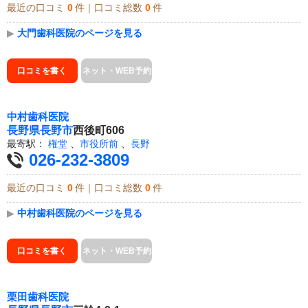
最近の口コミ
0
件｜口コミ総数
0
件
▶
大門歯科医院のページを見る
口コミを書く
ネット・WEB予約
中村歯科医院
長野県
長野市
西後町606
最寄駅：
権堂
、
市役所前
、
長野
026-232-3809
最近の口コミ
0
件｜口コミ総数
0
件
▶
中村歯科医院のページを見る
口コミを書く
ネット・WEB予約
栗田歯科医院