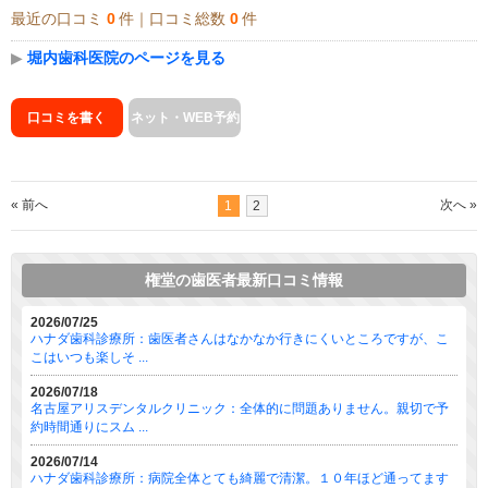
最近の口コミ
0
件｜口コミ総数
0
件
▶
堀内歯科医院のページを見る
口コミを書く
ネット・WEB予約
« 前へ
次へ »
1
2
権堂の歯医者最新口コミ情報
2026/07/25
ハナダ歯科診療所：歯医者さんはなかなか行きにくいところですが、こ
こはいつも楽しそ ...
2026/07/18
名古屋アリスデンタルクリニック：全体的に問題ありません。親切で予
約時間通りにスム ...
2026/07/14
ハナダ歯科診療所：病院全体とても綺麗で清潔。１０年ほど通ってます