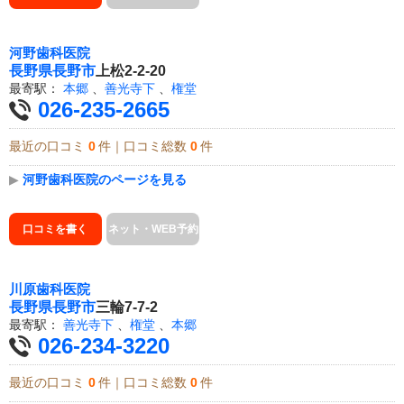
河野歯科医院
長野県
長野市
上松2-2-20
最寄駅：
本郷
、
善光寺下
、
権堂
026-235-2665
最近の口コミ
0
件｜口コミ総数
0
件
▶
河野歯科医院のページを見る
口コミを書く
ネット・WEB予約
川原歯科医院
長野県
長野市
三輪7-7-2
最寄駅：
善光寺下
、
権堂
、
本郷
026-234-3220
最近の口コミ
0
件｜口コミ総数
0
件