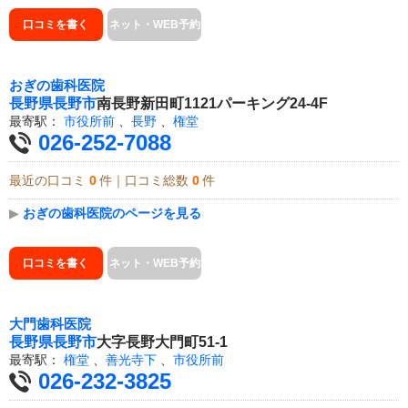
口コミを書く
ネット・WEB予約
おぎの歯科医院
長野県
長野市
南長野新田町1121パーキング24-4F
最寄駅：
市役所前
、
長野
、
権堂
026-252-7088
最近の口コミ
0
件｜口コミ総数
0
件
▶
おぎの歯科医院のページを見る
口コミを書く
ネット・WEB予約
大門歯科医院
長野県
長野市
大字長野大門町51-1
最寄駅：
権堂
、
善光寺下
、
市役所前
026-232-3825