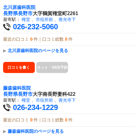
北川原歯科医院
長野県
長野市
大字鶴賀権堂町2261
最寄駅：
権堂
、
市役所前
、
善光寺下
026-232-5060
最近の口コミ
0
件｜口コミ総数
0
件
▶
北川原歯科医院のページを見る
口コミを書く
ネット・WEB予約
藤森歯科医院
長野県
長野市
大字南長野妻科422
最寄駅：
権堂
、
市役所前
、
善光寺下
026-234-1229
最近の口コミ
0
件｜口コミ総数
0
件
▶
藤森歯科医院のページを見る