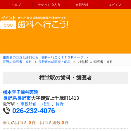
ヘルプ
チケットID入力
会員登録
ログイン
コンテンツへ移動
歯医者の口コミ評判なら｜歯科へ行こう！ＴＯＰページ
＞
長野の歯医者・歯科
＞
長野市の歯医者・歯科
＞
権堂駅
の歯医者・歯科
権堂駅の歯科・歯医者
橋本容子歯科医院
長野県
長野市
大字鶴賀上千歳町1413
最寄駅：
市役所前
、
権堂
、
長野
026-232-4076
最近の口コミ
0
件｜口コミ総数
0
件