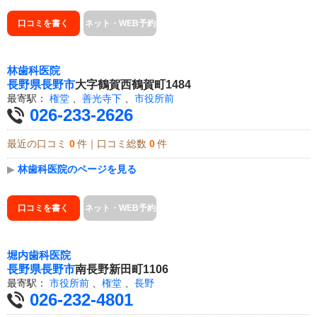
口コミを書く
ネット・WEB予約
林歯科医院
長野県
長野市
大字鶴賀西鶴賀町1484
最寄駅：
権堂
、
善光寺下
、
市役所前
026-233-2626
最近の口コミ
0
件｜口コミ総数
0
件
▶
林歯科医院のページを見る
口コミを書く
ネット・WEB予約
堀内歯科医院
長野県
長野市
南長野新田町1106
最寄駅：
市役所前
、
権堂
、
長野
026-232-4801