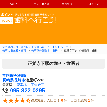
ヘルプ
チケットID入力
会員登録
ログイン
コンテンツへ移動
歯医者の口コミ評判なら｜歯科へ行こう！ＴＯＰページ
＞
長崎の歯医者・歯科
＞
長崎市の歯医者・歯科
＞
正覚寺下駅
の歯医者・歯科
正覚寺下駅の歯科・歯医者
常岡歯科診療所
長崎県
長崎市
油屋町2-18
最寄駅：
思案橋
、
正覚寺下
095-822-0295
(9.00)最近の口コミ
0
件｜口コミ総数
1
件