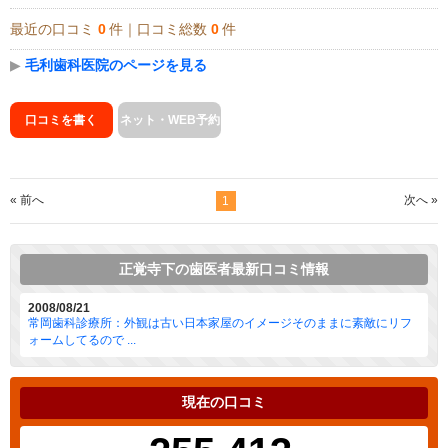
最近の口コミ
0
件｜口コミ総数
0
件
▶
毛利歯科医院のページを見る
口コミを書く
ネット・WEB予約
« 前へ
次へ »
1
正覚寺下の歯医者最新口コミ情報
2008/08/21
常岡歯科診療所：外観は古い日本家屋のイメージそのままに素敵にリフ
ォームしてるので ...
現在の口コミ