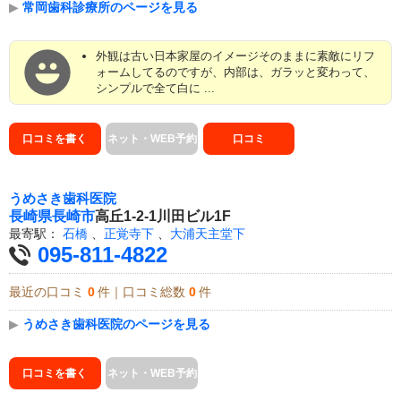
▶
常岡歯科診療所のページを見る
外観は古い日本家屋のイメージそのままに素敵にリフ
ォームしてるのですが、内部は、ガラッと変わって、
シンプルで全て白に ...
口コミを書く
ネット・WEB予約
口コミ
うめさき歯科医院
長崎県
長崎市
高丘1-2-1川田ビル1F
最寄駅：
石橋
、
正覚寺下
、
大浦天主堂下
095-811-4822
最近の口コミ
0
件｜口コミ総数
0
件
▶
うめさき歯科医院のページを見る
口コミを書く
ネット・WEB予約