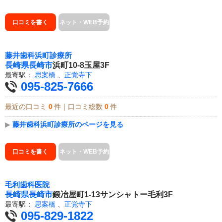
口コミを書く
ネット・WEB予約
藤井歯科浜町診療所
長崎県
長崎市
浜町10-8玉屋3F
最寄駅：
思案橋
、
正覚寺下
095-825-7666
最近の口コミ
0
件｜口コミ総数
0
件
▶
藤井歯科浜町診療所のページを見る
口コミを書く
ネット・WEB予約
毛利歯科医院
長崎県
長崎市
鍛冶屋町1-13サンシャトー毛利3F
最寄駅：
思案橋
、
正覚寺下
095-829-1822