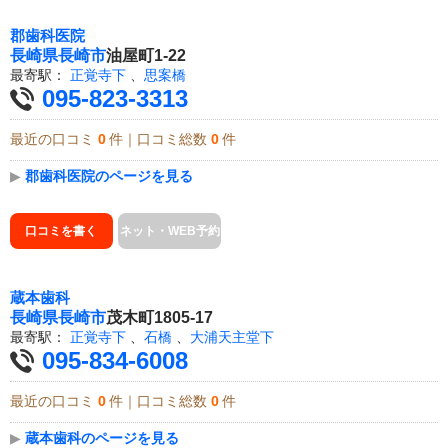
郡歯科医院
長崎県
長崎市
油屋町1-22
最寄駅：
正覚寺下
、
思案橋
095-823-3313
最近の口コミ
0
件｜口コミ総数
0
件
▶
郡歯科医院のページを見る
口コミを書く
ネット・WEB予約
蔵本歯科
長崎県
長崎市
茂木町1805-17
最寄駅：
正覚寺下
、
石橋
、
大浦天主堂下
095-834-6008
最近の口コミ
0
件｜口コミ総数
0
件
▶
蔵本歯科のページを見る