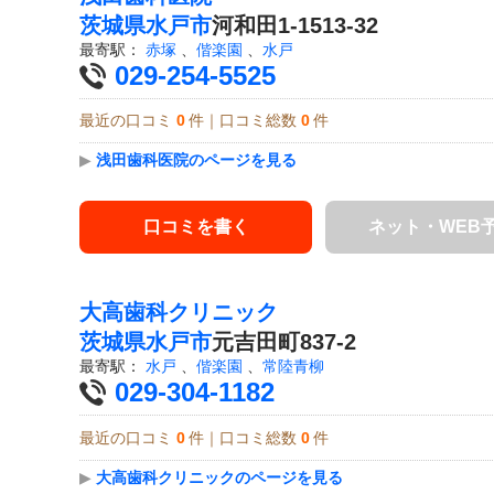
茨城県
水戸市
河和田1-1513-32
最寄駅：
赤塚
、
偕楽園
、
水戸
029-254-5525
最近の口コミ
0
件｜口コミ総数
0
件
▶
浅田歯科医院のページを見る
口コミを書く
ネット・WEB
大高歯科クリニック
茨城県
水戸市
元吉田町837-2
最寄駅：
水戸
、
偕楽園
、
常陸青柳
029-304-1182
最近の口コミ
0
件｜口コミ総数
0
件
▶
大高歯科クリニックのページを見る