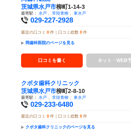
茨城県
水戸市
柳町1-14-3
最寄駅：
水戸
、
常陸青柳
、
東水戸
029-227-2928
最近の口コミ
0
件｜口コミ総数
0
件
▶
岡歯科医院のページを見る
口コミを書く
ネット・WEB
クボタ歯科クリニック
茨城県
水戸市
柳町2-8-10
最寄駅：
水戸
、
常陸青柳
、
東水戸
029-233-6480
最近の口コミ
0
件｜口コミ総数
0
件
▶
クボタ歯科クリニックのページを見る