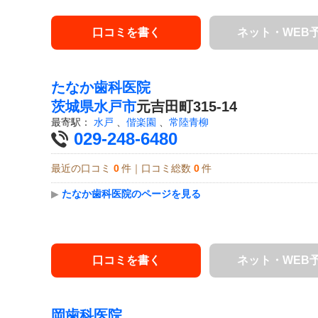
口コミを書く
ネット・WEB
たなか歯科医院
茨城県
水戸市
元吉田町315-14
最寄駅：
水戸
、
偕楽園
、
常陸青柳
029-248-6480
最近の口コミ
0
件｜口コミ総数
0
件
▶
たなか歯科医院のページを見る
口コミを書く
ネット・WEB
岡歯科医院