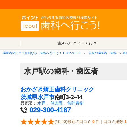
歯科へ行こう！とは？
歯医者の口コミ評判なら｜歯科へ行こう！ＴＯＰページ
＞
茨城の歯医者・歯科
＞
水
水戸駅の歯科・歯医者
おかざき矯正歯科クリニック
茨城県
水戸市
南町3-2-44
最寄駅：
水戸
、
偕楽園
、
常陸青柳
029-300-4187
(10.00)最近の口コミ
0
件｜口コミ総数
1