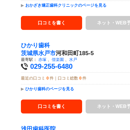
▶
おかざき矯正歯科クリニックのページを見る
口コミを書く
ネット・WEB
ひかり歯科
茨城県
水戸市
河和田町185-5
最寄駅：
赤塚
、
偕楽園
、
水戸
029-255-6480
最近の口コミ
0
件｜口コミ総数
0
件
▶
ひかり歯科のページを見る
口コミを書く
ネット・WEB
浅田歯科医院