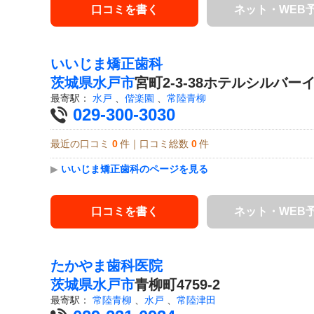
口コミを書く
ネット・WEB
いいじま矯正歯科
茨城県
水戸市
宮町2-3-38ホテルシルバーイ
最寄駅：
水戸
、
偕楽園
、
常陸青柳
029-300-3030
最近の口コミ
0
件｜口コミ総数
0
件
▶
いいじま矯正歯科のページを見る
口コミを書く
ネット・WEB
たかやま歯科医院
茨城県
水戸市
青柳町4759-2
最寄駅：
常陸青柳
、
水戸
、
常陸津田