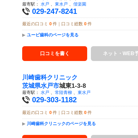
最寄駅：
水戸
、
東水戸
、
偕楽園
029-247-8241
最近の口コミ
0
件｜口コミ総数
0
件
▶
ユービ歯科のページを見る
口コミを書く
ネット・WEB
川崎歯科クリニック
茨城県
水戸市
城東1-3-8
最寄駅：
水戸
、
常陸青柳
、
東水戸
029-303-1182
最近の口コミ
0
件｜口コミ総数
0
件
▶
川崎歯科クリニックのページを見る