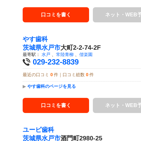
口コミを書く
ネット・WEB
やす歯科
茨城県
水戸市
大町2-2-74-2F
最寄駅：
水戸
、
常陸青柳
、
偕楽園
029-232-8839
最近の口コミ
0
件｜口コミ総数
0
件
▶
やす歯科のページを見る
口コミを書く
ネット・WEB
ユービ歯科
茨城県
水戸市
酒門町2980-25