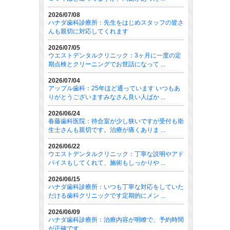
2026/07/08
ハナダ歯科診療所：先生をはじめスタッフの皆さ
んも親切に対応してくれます
2026/07/05
ウエストデンタルクリニック：3ヶ月に一度の定
期点検とクリーニングでお世話になって ...
2026/07/04
アップル歯科：25年ほど通っています いつもあ
りがとうございますみなさん良い人ばか ...
2026/06/24
春藤歯科医院：待合室が少し狭いですが受付も衛
生士さんも親切です。治療が痛くありま ...
2026/06/22
ウエストデンタルクリニック：丁寧な説明やアド
バイスもしてくれて、施術もしっかりや ...
2026/06/15
ハナダ歯科診療所：いつも丁寧な対応をしていた
だける歯科クリニックです定期的にメン ...
2026/06/09
ハナダ歯科診療所：治療内容が明瞭で、予約時間
が正確です。