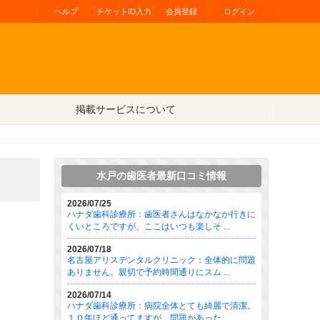
ヘルプ
チケットID入力
会員登録
ログイン
掲載サービスについて
水戸の歯医者最新口コミ情報
2026/07/25
ハナダ歯科診療所：歯医者さんはなかなか行きに
くいところですが、ここはいつも楽しそ ...
2026/07/18
名古屋アリスデンタルクリニック：全体的に問題
ありません。親切で予約時間通りにスム ...
2026/07/14
ハナダ歯科診療所：病院全体とても綺麗で清潔。
１０年ほど通ってますが、問題があった ...