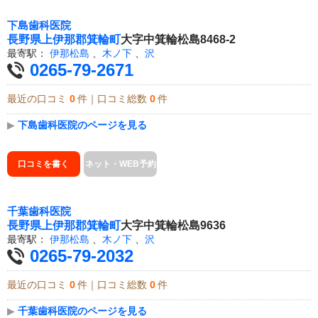
下島歯科医院
長野県
上伊那郡箕輪町
大字中箕輪松島8468-2
最寄駅：
伊那松島
、
木ノ下
、
沢
0265-79-2671
最近の口コミ
0
件｜口コミ総数
0
件
▶
下島歯科医院のページを見る
口コミを書く
ネット・WEB予約
千葉歯科医院
長野県
上伊那郡箕輪町
大字中箕輪松島9636
最寄駅：
伊那松島
、
木ノ下
、
沢
0265-79-2032
最近の口コミ
0
件｜口コミ総数
0
件
▶
千葉歯科医院のページを見る