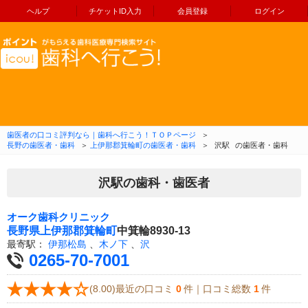
ヘルプ
チケットID入力
会員登録
ログイン
コンテンツへ移動
歯医者の口コミ評判なら｜歯科へ行こう！ＴＯＰページ
＞
長野の歯医者・歯科
＞
上伊那郡箕輪町の歯医者・歯科
＞
沢駅
の歯医者・歯科
沢駅の歯科・歯医者
オーク歯科クリニック
長野県
上伊那郡箕輪町
中箕輪8930-13
最寄駅：
伊那松島
、
木ノ下
、
沢
0265-70-7001
(8.00)最近の口コミ
0
件｜口コミ総数
1
件