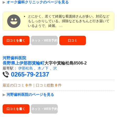
▶
オーク歯科クリニックのページを見る
とにかく、若くて綺麗な看護婦さんが多い。対応など
もしっかりしている。掃除などもきちんと行き届いて
いるようで、綺麗。 ...
口コミを書く
ネット・WEB予約
口コミ
河野歯科医院
長野県
上伊那郡箕輪町
大字中箕輪松島8506-2
最寄駅：
伊那松島
、
木ノ下
、
沢
0265-79-2137
最近の口コミ
0
件｜口コミ総数
0
件
▶
河野歯科医院のページを見る
口コミを書く
ネット・WEB予約