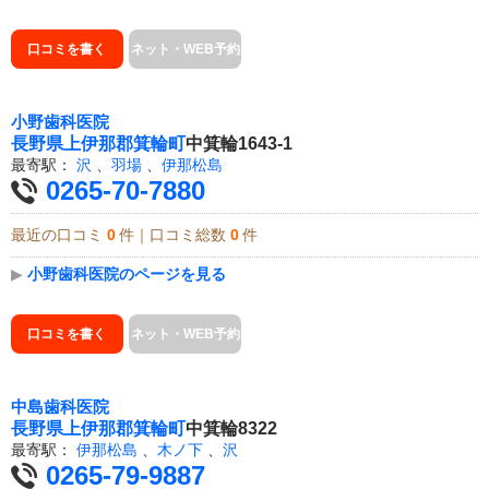
口コミを書く
ネット・WEB予約
小野歯科医院
長野県
上伊那郡箕輪町
中箕輪1643-1
最寄駅：
沢
、
羽場
、
伊那松島
0265-70-7880
最近の口コミ
0
件｜口コミ総数
0
件
▶
小野歯科医院のページを見る
口コミを書く
ネット・WEB予約
中島歯科医院
長野県
上伊那郡箕輪町
中箕輪8322
最寄駅：
伊那松島
、
木ノ下
、
沢
0265-79-9887