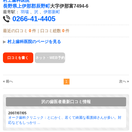
村上歯科医院
長野県
上伊那郡辰野町
大字伊那富7494-6
最寄駅：
羽場
、
沢
、
伊那新町
0266-41-4405
最近の口コミ
0
件｜口コミ総数
0
件
▶
村上歯科医院のページを見る
口コミを書く
ネット・WEB予約
« 前へ
次へ »
1
沢の歯医者最新口コミ情報
2007/07/05
オーク歯科クリニック：とにかく、若くて綺麗な看護婦さんが多い。対
応などもしっかり ...