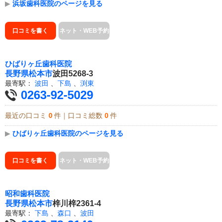
▶
浜坂歯科医院のページを見る
口コミを書く
ネット・WEB予約
ひばりヶ丘歯科医院
長野県
松本市
波田5268-3
最寄駅：
波田
、
下島
、
渕東
0263-92-5029
最近の口コミ
0
件｜口コミ総数
0
件
▶
ひばりヶ丘歯科医院のページを見る
口コミを書く
ネット・WEB予約
昭和歯科医院
長野県
松本市
梓川梓2361-4
最寄駅：
下島
、
森口
、
波田