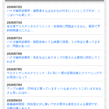
2026/07/25
ハナダ歯科診療所：歯医者さんはなかなか行きにくいところですが、こ
こはいつも楽しそ ...
2026/07/18
名古屋アリスデンタルクリニック：全体的に問題ありません。親切で予
約時間通りにスム ...
2026/07/14
ハナダ歯科診療所：病院全体とても綺麗で清潔。１０年ほど通ってます
が、問題があった ...
2026/07/08
ハナダ歯科診療所：先生をはじめスタッフの皆さんも親切に対応してく
れます
2026/07/05
ウエストデンタルクリニック：3ヶ月に一度の定期点検とクリーニングで
お世話になって ...
2026/07/04
アップル歯科：25年ほど通っています いつもありがとうございますみな
さん良い人ばか ...
2026/06/24
春藤歯科医院：待合室が少し狭いですが受付も衛生士さんも親切です。
治療が痛くありま ...