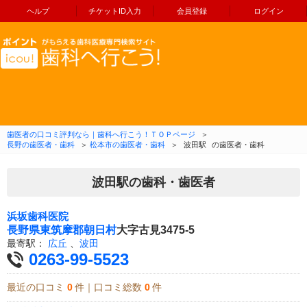
ヘルプ
チケットID入力
会員登録
ログイン
コンテンツへ移動
歯医者の口コミ評判なら｜歯科へ行こう！ＴＯＰページ
＞
長野の歯医者・歯科
＞
松本市の歯医者・歯科
＞
波田駅
の歯医者・歯科
波田駅の歯科・歯医者
浜坂歯科医院
長野県
東筑摩郡朝日村
大字古見3475-5
最寄駅：
広丘
、
波田
0263-99-5523
最近の口コミ
0
件｜口コミ総数
0
件