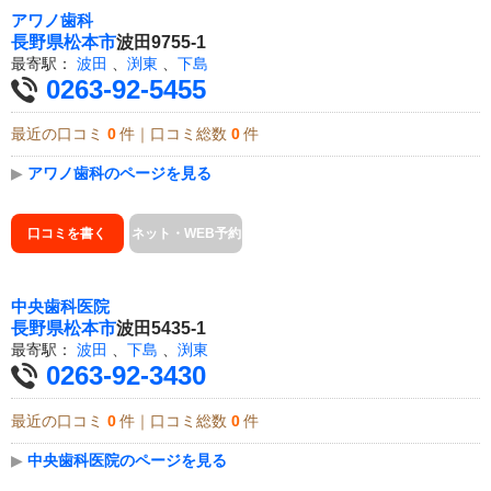
アワノ歯科
長野県
松本市
波田9755-1
最寄駅：
波田
、
渕東
、
下島
0263-92-5455
最近の口コミ
0
件｜口コミ総数
0
件
▶
アワノ歯科のページを見る
口コミを書く
ネット・WEB予約
中央歯科医院
長野県
松本市
波田5435-1
最寄駅：
波田
、
下島
、
渕東
0263-92-3430
最近の口コミ
0
件｜口コミ総数
0
件
▶
中央歯科医院のページを見る