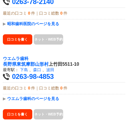
0263-78-2140
最近の口コミ
0
件｜口コミ総数
0
件
▶
昭和歯科医院のページを見る
口コミを書く
ネット・WEB予約
ウエムラ歯科
長野県
東筑摩郡山形村
上竹田5511-10
最寄駅：
下島
、
森口
、
波田
0263-98-4853
最近の口コミ
0
件｜口コミ総数
0
件
▶
ウエムラ歯科のページを見る
口コミを書く
ネット・WEB予約