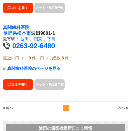
口コミを書く
ネット・WEB予約
真関歯科医院
長野県
松本市
波田9801-1
最寄駅：
波田
、
渕東
、
下島
0263-92-6480
最近の口コミ
0
件｜口コミ総数
0
件
▶
真関歯科医院のページを見る
口コミを書く
ネット・WEB予約
« 前へ
次へ »
1
波田の歯医者最新口コミ情報