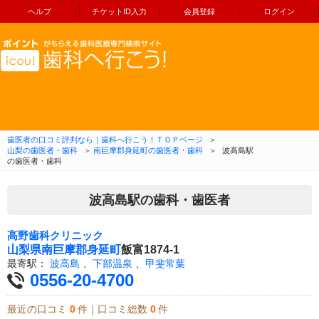
ヘルプ
チケットID入力
会員登録
ログイン
コンテンツへ移動
歯医者の口コミ評判なら｜歯科へ行こう！ＴＯＰページ
＞
山梨の歯医者・歯科
＞
南巨摩郡身延町の歯医者・歯科
＞
波高島駅
の歯医者・歯科
波高島駅の歯科・歯医者
高野歯科クリニック
山梨県
南巨摩郡身延町
飯富1874-1
最寄駅：
波高島
、
下部温泉
、
甲斐常葉
0556-20-4700
最近の口コミ
0
件｜口コミ総数
0
件