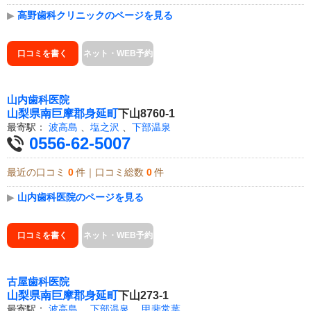
▶
高野歯科クリニックのページを見る
口コミを書く
ネット・WEB予約
山内歯科医院
山梨県
南巨摩郡身延町
下山8760-1
最寄駅：
波高島
、
塩之沢
、
下部温泉
0556-62-5007
最近の口コミ
0
件｜口コミ総数
0
件
▶
山内歯科医院のページを見る
口コミを書く
ネット・WEB予約
古屋歯科医院
山梨県
南巨摩郡身延町
下山273-1
最寄駅：
波高島
、
下部温泉
、
甲斐常葉