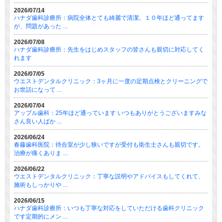
2026/07/14
ハナダ歯科診療所：病院全体とても綺麗で清潔。１０年ほど通ってます
が、問題があった ...
2026/07/08
ハナダ歯科診療所：先生をはじめスタッフの皆さんも親切に対応してく
れます
2026/07/05
ウエストデンタルクリニック：3ヶ月に一度の定期点検とクリーニングで
お世話になって ...
2026/07/04
アップル歯科：25年ほど通っています いつもありがとうございますみな
さん良い人ばか ...
2026/06/24
春藤歯科医院：待合室が少し狭いですが受付も衛生士さんも親切です。
治療が痛くありま ...
2026/06/22
ウエストデンタルクリニック：丁寧な説明やアドバイスもしてくれて、
施術もしっかりや ...
2026/06/15
ハナダ歯科診療所：いつも丁寧な対応をしていただける歯科クリニック
です定期的にメン ...