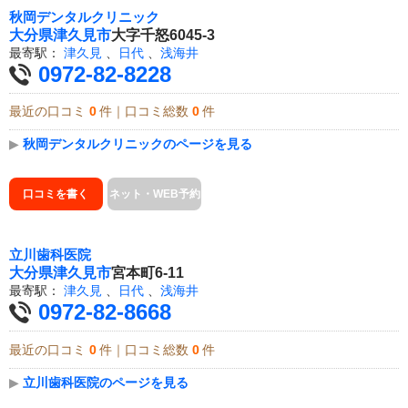
秋岡デンタルクリニック
大分県
津久見市
大字千怒6045-3
最寄駅：
津久見
、
日代
、
浅海井
0972-82-8228
最近の口コミ
0
件｜口コミ総数
0
件
▶
秋岡デンタルクリニックのページを見る
口コミを書く
ネット・WEB予約
立川歯科医院
大分県
津久見市
宮本町6-11
最寄駅：
津久見
、
日代
、
浅海井
0972-82-8668
最近の口コミ
0
件｜口コミ総数
0
件
▶
立川歯科医院のページを見る