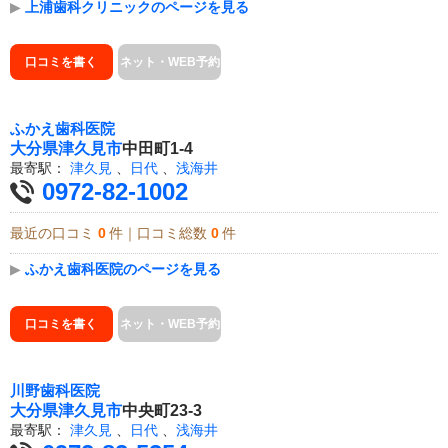
▶
上浦歯科クリニックのページを見る
口コミを書く
ネット・WEB予約
ふかえ歯科医院
大分県
津久見市
中田町1-4
最寄駅：
津久見
、
日代
、
浅海井
0972-82-1002
最近の口コミ
0
件｜口コミ総数
0
件
▶
ふかえ歯科医院のページを見る
口コミを書く
ネット・WEB予約
川野歯科医院
大分県
津久見市
中央町23-3
最寄駅：
津久見
、
日代
、
浅海井