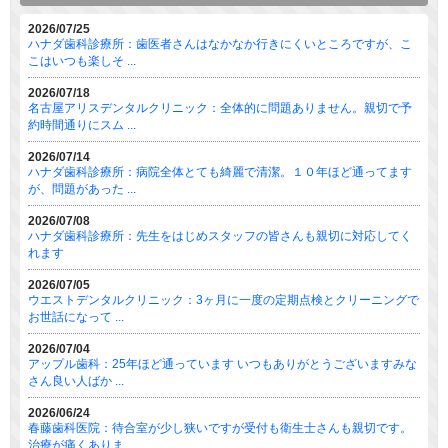
2026/07/25
ハナダ歯科診療所：歯医者さんはなかなか行きにくいところですが、こ
こはいつも楽しそ ...
2026/07/18
名古屋アリスデンタルクリニック：全体的に問題ありません。親切で予
約時間通りにスム ...
2026/07/14
ハナダ歯科診療所：病院全体とても綺麗で清潔。１０年ほど通ってます
が、問題があった ...
2026/07/08
ハナダ歯科診療所：先生をはじめスタッフの皆さんも親切に対応してく
れます
2026/07/05
ウエストデンタルクリニック：3ヶ月に一度の定期点検とクリーニングで
お世話になって ...
2026/07/04
アップル歯科：25年ほど通っています いつもありがとうございますみな
さん良い人ばか ...
2026/06/24
春藤歯科医院：待合室が少し狭いですが受付も衛生士さんも親切です。
治療が痛くありま ...