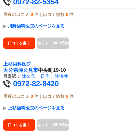
0972-82-5354
最近の口コミ
0
件｜口コミ総数
0
件
▶
川野歯科医院のページを見る
口コミを書く
ネット・WEB予約
上杉歯科医院
大分県
津久見市
中央町19-10
最寄駅：
津久見
、
日代
、
浅海井
0972-82-8420
最近の口コミ
0
件｜口コミ総数
0
件
▶
上杉歯科医院のページを見る
口コミを書く
ネット・WEB予約