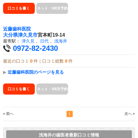
口コミを書く
ネット・WEB予約
近藤歯科医院
大分県
津久見市
宮本町19-14
最寄駅：
津久見
、
日代
、
浅海井
0972-82-2430
最近の口コミ
0
件｜口コミ総数
0
件
▶
近藤歯科医院のページを見る
口コミを書く
ネット・WEB予約
« 前へ
次へ »
1
浅海井の歯医者最新口コミ情報