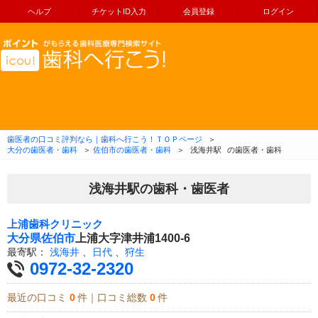
ヘルプ
チケットID入力
会員登録
ログイン
コンテンツへ移動
歯医者の口コミ評判なら｜歯科へ行こう！ＴＯＰページ
＞
大分の歯医者・歯科
＞
佐伯市の歯医者・歯科
＞
浅海井駅
の歯医者・歯科
浅海井駅の歯科・歯医者
上浦歯科クリニック
大分県
佐伯市
上浦大字津井浦1400-6
最寄駅：
浅海井
、
日代
、
狩生
0972-32-2320
最近の口コミ
0
件｜口コミ総数
0
件