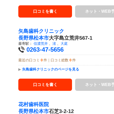
口コミを書く
ネット・WEB
矢島歯科クリニック
長野県
松本市
大字島立荒井567-1
最寄駅：
信濃荒井
、
渚
、
大庭
0263-47-5656
最近の口コミ
0
件｜口コミ総数
0
件
▶
矢島歯科クリニックのページを見る
口コミを書く
ネット・WEB
花村歯科医院
長野県
松本市
石芝3-2-12