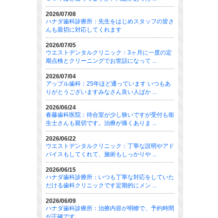
2026/07/08
ハナダ歯科診療所：先生をはじめスタッフの皆さ
んも親切に対応してくれます
2026/07/05
ウエストデンタルクリニック：3ヶ月に一度の定
期点検とクリーニングでお世話になって ...
2026/07/04
アップル歯科：25年ほど通っています いつもあ
りがとうございますみなさん良い人ばか ...
2026/06/24
春藤歯科医院：待合室が少し狭いですが受付も衛
生士さんも親切です。治療が痛くありま ...
2026/06/22
ウエストデンタルクリニック：丁寧な説明やアド
バイスもしてくれて、施術もしっかりや ...
2026/06/15
ハナダ歯科診療所：いつも丁寧な対応をしていた
だける歯科クリニックです定期的にメン ...
2026/06/09
ハナダ歯科診療所：治療内容が明瞭で、予約時間
が正確です。