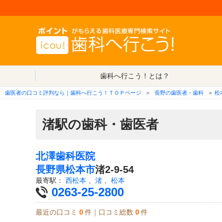
歯科へ行こう！とは？
歯医者の口コミ評判なら｜歯科へ行こう！ＴＯＰページ
＞
長野の歯医者・歯科
＞
松
渚駅の歯科・歯医者
北澤歯科医院
長野県
松本市
渚2-9-54
最寄駅：
西松本
、
渚
、
松本
0263-25-2800
最近の口コミ
0
件｜口コミ総数
0
件