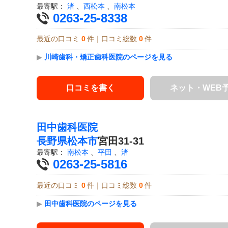
最寄駅：
渚
、
西松本
、
南松本
0263-25-8338
最近の口コミ
0
件｜口コミ総数
0
件
▶
川崎歯科・矯正歯科医院のページを見る
口コミを書く
ネット・WEB
田中歯科医院
長野県
松本市
宮田31-31
最寄駅：
南松本
、
平田
、
渚
0263-25-5816
最近の口コミ
0
件｜口コミ総数
0
件
▶
田中歯科医院のページを見る