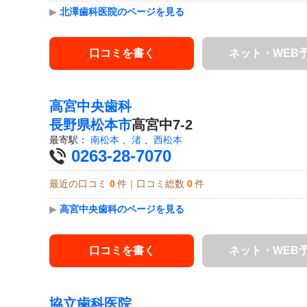
▶
北澤歯科医院のページを見る
口コミを書く
ネット・WEB
高宮中央歯科
長野県
松本市
高宮中7-2
最寄駅：
南松本
、
渚
、
西松本
0263-28-7070
最近の口コミ
0
件｜口コミ総数
0
件
▶
高宮中央歯科のページを見る
口コミを書く
ネット・WEB
協立歯科医院