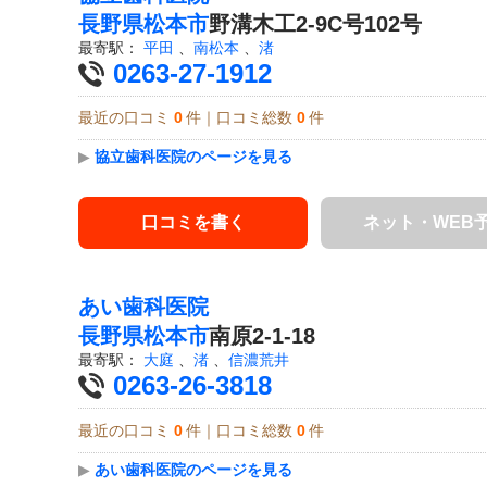
長野県
松本市
野溝木工2-9C号102号
最寄駅：
平田
、
南松本
、
渚
0263-27-1912
最近の口コミ
0
件｜口コミ総数
0
件
▶
協立歯科医院のページを見る
口コミを書く
ネット・WEB
あい歯科医院
長野県
松本市
南原2-1-18
最寄駅：
大庭
、
渚
、
信濃荒井
0263-26-3818
最近の口コミ
0
件｜口コミ総数
0
件
▶
あい歯科医院のページを見る