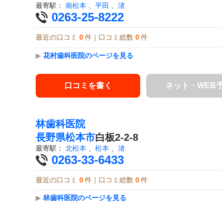
最寄駅：
南松本
、
平田
、
渚
0263-25-8222
最近の口コミ
0
件｜口コミ総数
0
件
▶
花村歯科医院のページを見る
口コミを書く
ネット・WEB
林歯科医院
長野県
松本市
白板2-2-8
最寄駅：
北松本
、
松本
、
渚
0263-33-6433
最近の口コミ
0
件｜口コミ総数
0
件
▶
林歯科医院のページを見る