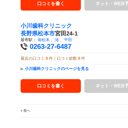
口コミを書く
ネット・WEB
小川歯科クリニック
長野県
松本市
宮田24-1
最寄駅：
南松本
、
渚
、
平田
0263-27-6487
最近の口コミ
0
件｜口コミ総数
0
件
▶
小川歯科クリニックのページを見る
口コミを書く
ネット・WEB
« 前へ