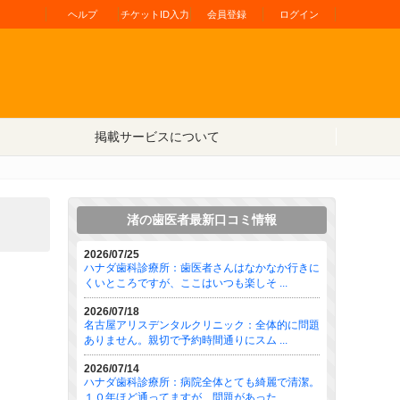
ヘルプ
チケットID入力
会員登録
ログイン
掲載サービスについて
渚の歯医者最新口コミ情報
2026/07/25
ハナダ歯科診療所：歯医者さんはなかなか行きに
くいところですが、ここはいつも楽しそ ...
2026/07/18
名古屋アリスデンタルクリニック：全体的に問題
ありません。親切で予約時間通りにスム ...
2026/07/14
ハナダ歯科診療所：病院全体とても綺麗で清潔。
１０年ほど通ってますが、問題があった ...