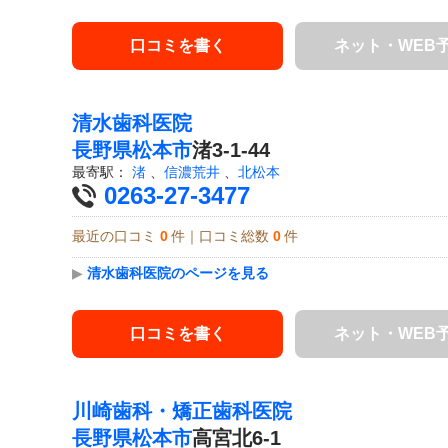
口コミを書く
ネット・WEB
清水歯科医院
長野県
松本市
渚3-1-44
最寄駅：
渚
、
信濃荒井
、
北松本
0263-27-3477
最近の口コミ
0
件｜口コミ総数
0
件
▶
清水歯科医院のページを見る
口コミを書く
ネット・WEB
川崎歯科・矯正歯科医院
長野県
松本市
高宮北6-1