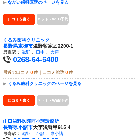
▶
ながい歯科医院のページを見る
口コミを書く
ネット・WEB予約
くるみ歯科クリニック
長野県
東御市
滋野牧家乙2200-1
最寄駅：
滋野
、
田中
、
大屋
0268-64-6400
最近の口コミ
0
件｜口コミ総数
0
件
▶
くるみ歯科クリニックのページを見る
口コミを書く
ネット・WEB予約
山口歯科医院西小諸診療所
長野県
小諸市
大字滋野甲915-4
最寄駅：
滋野
、
小諸
、
東小諸