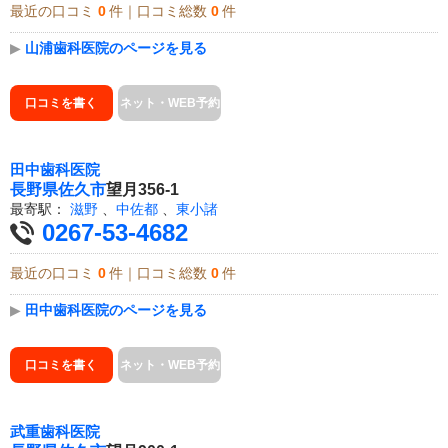
最近の口コミ
0
件｜口コミ総数
0
件
▶
山浦歯科医院のページを見る
口コミを書く
ネット・WEB予約
田中歯科医院
長野県
佐久市
望月356-1
最寄駅：
滋野
、
中佐都
、
東小諸
0267-53-4682
最近の口コミ
0
件｜口コミ総数
0
件
▶
田中歯科医院のページを見る
口コミを書く
ネット・WEB予約
武重歯科医院