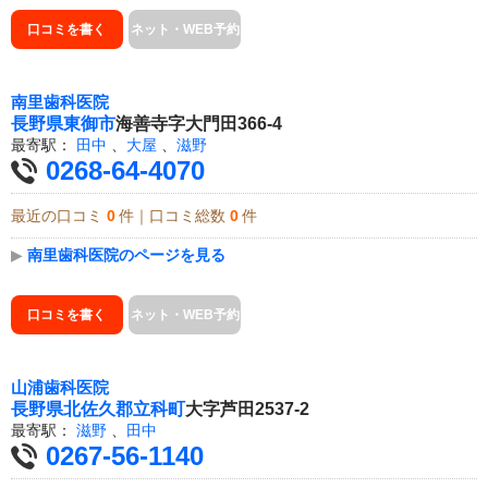
口コミを書く
ネット・WEB予約
南里歯科医院
長野県
東御市
海善寺字大門田366-4
最寄駅：
田中
、
大屋
、
滋野
0268-64-4070
最近の口コミ
0
件｜口コミ総数
0
件
▶
南里歯科医院のページを見る
口コミを書く
ネット・WEB予約
山浦歯科医院
長野県
北佐久郡立科町
大字芦田2537-2
最寄駅：
滋野
、
田中
0267-56-1140