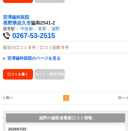
宮澤歯科医院
長野県
佐久市
協和2541-2
最寄駅：
中佐都
、
美里
、
滋野
0267-53-2515
最近の口コミ
0
件｜口コミ総数
0
件
▶
宮澤歯科医院のページを見る
口コミを書く
ネット・WEB予約
« 前へ
次へ »
1
滋野の歯医者最新口コミ情報
2026/07/25