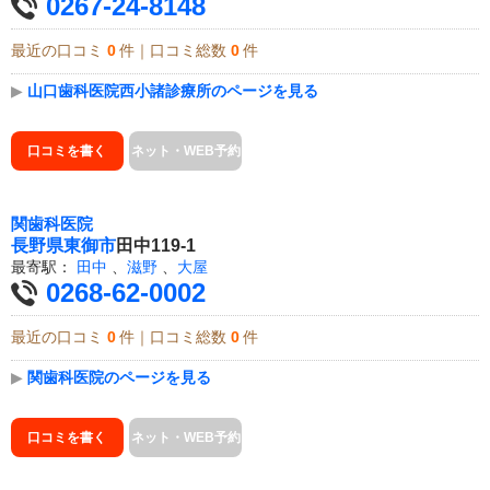
0267-24-8148
最近の口コミ
0
件｜口コミ総数
0
件
▶
山口歯科医院西小諸診療所のページを見る
口コミを書く
ネット・WEB予約
関歯科医院
長野県
東御市
田中119-1
最寄駅：
田中
、
滋野
、
大屋
0268-62-0002
最近の口コミ
0
件｜口コミ総数
0
件
▶
関歯科医院のページを見る
口コミを書く
ネット・WEB予約