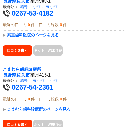
長野県
佐久市
望月900-1
最寄駅：
滋野
、
小諸
、
東小諸
0267-53-4182
最近の口コミ
0
件｜口コミ総数
0
件
▶
武重歯科医院のページを見る
口コミを書く
ネット・WEB予約
こまむら歯科診療所
長野県
佐久市
望月415-1
最寄駅：
滋野
、
東小諸
、
小諸
0267-54-2361
最近の口コミ
0
件｜口コミ総数
0
件
▶
こまむら歯科診療所のページを見る
口コミを書く
ネット・WEB予約