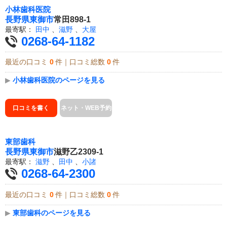
小林歯科医院
長野県
東御市
常田898-1
最寄駅：
田中
、
滋野
、
大屋
0268-64-1182
最近の口コミ
0
件｜口コミ総数
0
件
▶
小林歯科医院のページを見る
口コミを書く
ネット・WEB予約
東部歯科
長野県
東御市
滋野乙2309-1
最寄駅：
滋野
、
田中
、
小諸
0268-64-2300
最近の口コミ
0
件｜口コミ総数
0
件
▶
東部歯科のページを見る