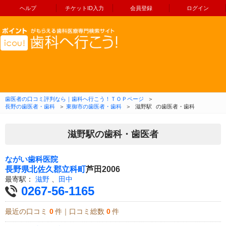
ヘルプ
チケットID入力
会員登録
ログイン
コンテンツへ移動
歯医者の口コミ評判なら｜歯科へ行こう！ＴＯＰページ
＞
長野の歯医者・歯科
＞
東御市の歯医者・歯科
＞
滋野駅
の歯医者・歯科
滋野駅の歯科・歯医者
ながい歯科医院
長野県
北佐久郡立科町
芦田2006
最寄駅：
滋野
、
田中
0267-56-1165
最近の口コミ
0
件｜口コミ総数
0
件