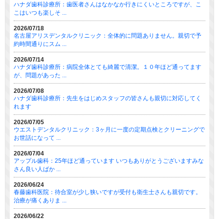
ハナダ歯科診療所：歯医者さんはなかなか行きにくいところですが、こ
こはいつも楽しそ ...
2026/07/18
名古屋アリスデンタルクリニック：全体的に問題ありません。親切で予
約時間通りにスム ...
2026/07/14
ハナダ歯科診療所：病院全体とても綺麗で清潔。１０年ほど通ってます
が、問題があった ...
2026/07/08
ハナダ歯科診療所：先生をはじめスタッフの皆さんも親切に対応してく
れます
2026/07/05
ウエストデンタルクリニック：3ヶ月に一度の定期点検とクリーニングで
お世話になって ...
2026/07/04
アップル歯科：25年ほど通っています いつもありがとうございますみな
さん良い人ばか ...
2026/06/24
春藤歯科医院：待合室が少し狭いですが受付も衛生士さんも親切です。
治療が痛くありま ...
2026/06/22