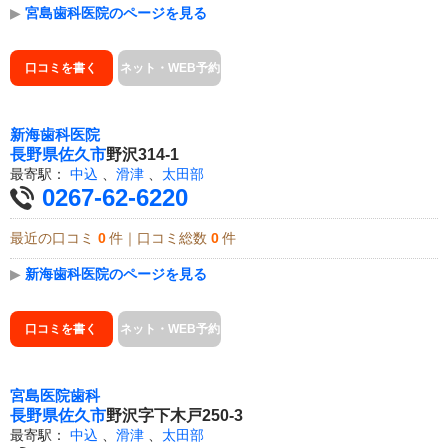
▶
宮島歯科医院のページを見る
口コミを書く
ネット・WEB予約
新海歯科医院
長野県
佐久市
野沢314-1
最寄駅：
中込
、
滑津
、
太田部
0267-62-6220
最近の口コミ
0
件｜口コミ総数
0
件
▶
新海歯科医院のページを見る
口コミを書く
ネット・WEB予約
宮島医院歯科
長野県
佐久市
野沢字下木戸250-3
最寄駅：
中込
、
滑津
、
太田部