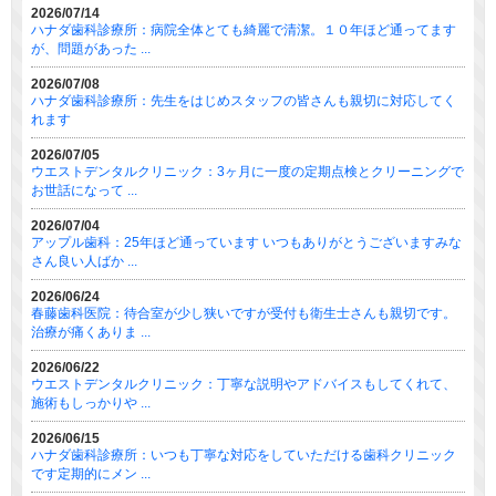
2026/07/14
ハナダ歯科診療所：病院全体とても綺麗で清潔。１０年ほど通ってます
が、問題があった ...
2026/07/08
ハナダ歯科診療所：先生をはじめスタッフの皆さんも親切に対応してく
れます
2026/07/05
ウエストデンタルクリニック：3ヶ月に一度の定期点検とクリーニングで
お世話になって ...
2026/07/04
アップル歯科：25年ほど通っています いつもありがとうございますみな
さん良い人ばか ...
2026/06/24
春藤歯科医院：待合室が少し狭いですが受付も衛生士さんも親切です。
治療が痛くありま ...
2026/06/22
ウエストデンタルクリニック：丁寧な説明やアドバイスもしてくれて、
施術もしっかりや ...
2026/06/15
ハナダ歯科診療所：いつも丁寧な対応をしていただける歯科クリニック
です定期的にメン ...