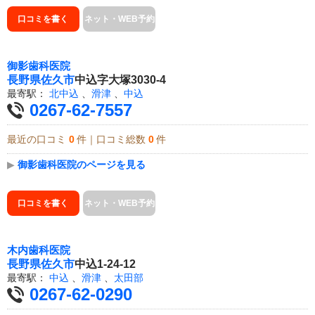
口コミを書く
ネット・WEB予約
御影歯科医院
長野県
佐久市
中込字大塚3030-4
最寄駅：
北中込
、
滑津
、
中込
0267-62-7557
最近の口コミ
0
件｜口コミ総数
0
件
▶
御影歯科医院のページを見る
口コミを書く
ネット・WEB予約
木内歯科医院
長野県
佐久市
中込1-24-12
最寄駅：
中込
、
滑津
、
太田部
0267-62-0290