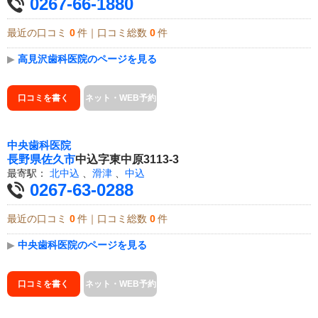
0267-66-1880
最近の口コミ
0
件｜口コミ総数
0
件
▶
高見沢歯科医院のページを見る
口コミを書く
ネット・WEB予約
中央歯科医院
長野県
佐久市
中込字東中原3113-3
最寄駅：
北中込
、
滑津
、
中込
0267-63-0288
最近の口コミ
0
件｜口コミ総数
0
件
▶
中央歯科医院のページを見る
口コミを書く
ネット・WEB予約