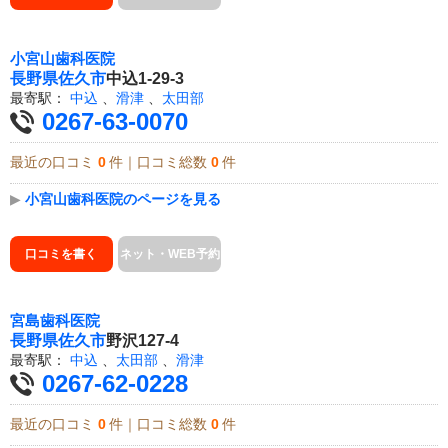
小宮山歯科医院
長野県
佐久市
中込1-29-3
最寄駅：
中込
、
滑津
、
太田部
0267-63-0070
最近の口コミ
0
件｜口コミ総数
0
件
▶
小宮山歯科医院のページを見る
口コミを書く
ネット・WEB予約
宮島歯科医院
長野県
佐久市
野沢127-4
最寄駅：
中込
、
太田部
、
滑津
0267-62-0228
最近の口コミ
0
件｜口コミ総数
0
件