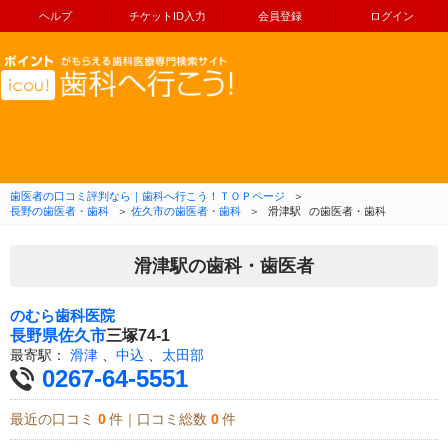
ヘルプ
チケットID入力
会員登録
ログイン
コンテンツへ移動
歯医者の口コミ評判なら｜歯科へ行こう！ＴＯＰページ
＞
長野の歯医者・歯科
＞
佐久市の歯医者・歯科
＞
滑津駅
の歯医者・歯科
滑津駅の歯科・歯医者
のむら歯科医院
長野県
佐久市
三塚74-1
最寄駅：
滑津
、
中込
、
太田部
0267-64-5551
最近の口コミ
0
件｜口コミ総数
0
件