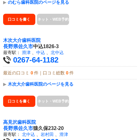
▶
のむら歯科医院のページを見る
口コミを書く
ネット・WEB予約
木次大介歯科医院
長野県
佐久市
中込1826-3
最寄駅：
滑津
、
中込
、
北中込
0267-64-1182
最近の口コミ
0
件｜口コミ総数
0
件
▶
木次大介歯科医院のページを見る
口コミを書く
ネット・WEB予約
高見沢歯科医院
長野県
佐久市
猿久保232-20
最寄駅：
北中込
、
岩村田
、
滑津