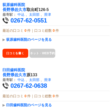
荻原歯科医院
長野県
佐久市
取出町126-5
最寄駅：
中込
、
太田部
、
滑津
0267-62-0551
最近の口コミ
0
件｜口コミ総数
0
件
▶
荻原歯科医院のページを見る
口コミを書く
ネット・WEB予約
臼田歯科医院
長野県
佐久市
原133
最寄駅：
中込
、
太田部
、
滑津
0267-62-0638
最近の口コミ
0
件｜口コミ総数
0
件
▶
臼田歯科医院のページを見る