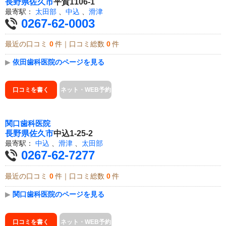
長野県
佐久市
平賀1106-1
最寄駅：
太田部
、
中込
、
滑津
0267-62-0003
最近の口コミ
0
件｜口コミ総数
0
件
▶
依田歯科医院のページを見る
口コミを書く
ネット・WEB予約
関口歯科医院
長野県
佐久市
中込1-25-2
最寄駅：
中込
、
滑津
、
太田部
0267-62-7277
最近の口コミ
0
件｜口コミ総数
0
件
▶
関口歯科医院のページを見る
口コミを書く
ネット・WEB予約