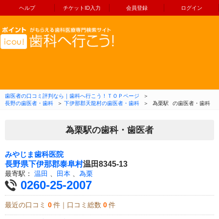
ヘルプ
チケットID入力
会員登録
ログイン
コンテンツへ移動
歯医者の口コミ評判なら｜歯科へ行こう！ＴＯＰページ
＞
長野の歯医者・歯科
＞
下伊那郡天龍村の歯医者・歯科
＞
為栗駅
の歯医者・歯科
為栗駅の歯科・歯医者
みやじま歯科医院
長野県
下伊那郡泰阜村
温田8345-13
最寄駅：
温田
、
田本
、
為栗
0260-25-2007
最近の口コミ
0
件｜口コミ総数
0
件