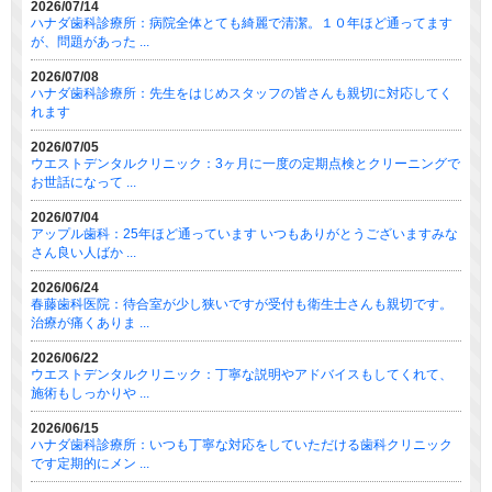
2026/07/14
ハナダ歯科診療所：病院全体とても綺麗で清潔。１０年ほど通ってます
が、問題があった ...
2026/07/08
ハナダ歯科診療所：先生をはじめスタッフの皆さんも親切に対応してく
れます
2026/07/05
ウエストデンタルクリニック：3ヶ月に一度の定期点検とクリーニングで
お世話になって ...
2026/07/04
アップル歯科：25年ほど通っています いつもありがとうございますみな
さん良い人ばか ...
2026/06/24
春藤歯科医院：待合室が少し狭いですが受付も衛生士さんも親切です。
治療が痛くありま ...
2026/06/22
ウエストデンタルクリニック：丁寧な説明やアドバイスもしてくれて、
施術もしっかりや ...
2026/06/15
ハナダ歯科診療所：いつも丁寧な対応をしていただける歯科クリニック
です定期的にメン ...