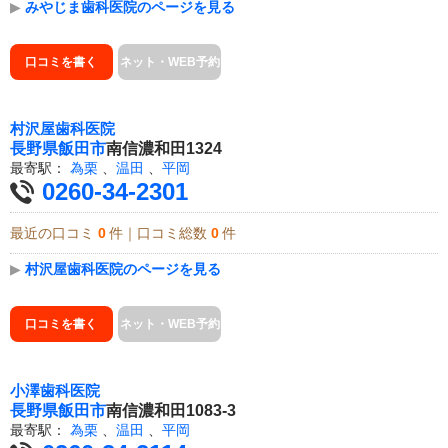
▶
みやじま歯科医院のページを見る
口コミを書く
ネット・WEB予約
村沢屋歯科医院
長野県
飯田市
南信濃和田1324
最寄駅：
為栗
、
温田
、
平岡
0260-34-2301
最近の口コミ
0
件｜口コミ総数
0
件
▶
村沢屋歯科医院のページを見る
口コミを書く
ネット・WEB予約
小澤歯科医院
長野県
飯田市
南信濃和田1083-3
最寄駅：
為栗
、
温田
、
平岡