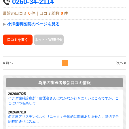
0260-34-2114
最近の口コミ
0
件｜口コミ総数
0
件
▶
小澤歯科医院のページを見る
口コミを書く
ネット・WEB予約
« 前へ
次へ »
1
為栗の歯医者最新口コミ情報
2026/07/25
ハナダ歯科診療所：歯医者さんはなかなか行きにくいところですが、こ
こはいつも楽しそ ...
2026/07/18
名古屋アリスデンタルクリニック：全体的に問題ありません。親切で予
約時間通りにスム ...