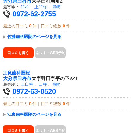
大分県
臼杵市
大字臼杵新町2
最寄駅：
臼杵
、
上臼杵
、
熊崎
0972-62-2755
最近の口コミ
0
件｜口コミ総数
0
件
▶
佐藤歯科医院のページを見る
口コミを書く
ネット・WEB予約
江良歯科医院
大分県
臼杵市
大字野田字平の下221
最寄駅：
上臼杵
、
臼杵
、
熊崎
0972-63-0520
最近の口コミ
0
件｜口コミ総数
0
件
▶
江良歯科医院のページを見る
口コミを書く
ネット・WEB予約