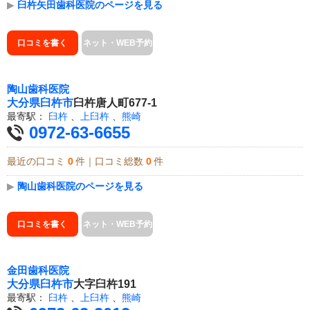
▶
臼杵矢田歯科医院のページを見る
口コミを書く
ネット・WEB予約
陶山歯科医院
大分県
臼杵市
臼杵唐人町677-1
最寄駅：
臼杵
、
上臼杵
、
熊崎
0972-63-6655
最近の口コミ
0
件｜口コミ総数
0
件
▶
陶山歯科医院のページを見る
口コミを書く
ネット・WEB予約
金田歯科医院
大分県
臼杵市
大字臼杵191
最寄駅：
臼杵
、
上臼杵
、
熊崎