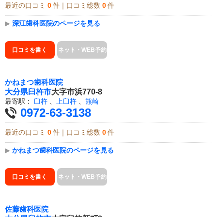
最近の口コミ
0
件｜口コミ総数
0
件
▶
深江歯科医院のページを見る
口コミを書く
ネット・WEB予約
かねまつ歯科医院
大分県
臼杵市
大字市浜770-8
最寄駅：
臼杵
、
上臼杵
、
熊崎
0972-63-3138
最近の口コミ
0
件｜口コミ総数
0
件
▶
かねまつ歯科医院のページを見る
口コミを書く
ネット・WEB予約
佐藤歯科医院