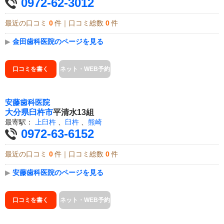
0972-62-3012
最近の口コミ
0
件｜口コミ総数
0
件
▶
金田歯科医院のページを見る
口コミを書く
ネット・WEB予約
安藤歯科医院
大分県
臼杵市
平清水13組
最寄駅：
上臼杵
、
臼杵
、
熊崎
0972-63-6152
最近の口コミ
0
件｜口コミ総数
0
件
▶
安藤歯科医院のページを見る
口コミを書く
ネット・WEB予約