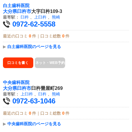
白土歯科医院
大分県
臼杵市
大字臼杵109-3
最寄駅：
臼杵
、
上臼杵
、
熊崎
0972-62-5558
最近の口コミ
0
件｜口コミ総数
0
件
▶
白土歯科医院のページを見る
口コミを書く
ネット・WEB予約
中央歯科医院
大分県
臼杵市
臼杵畳屋町269
最寄駅：
上臼杵
、
臼杵
、
熊崎
0972-63-1046
最近の口コミ
0
件｜口コミ総数
0
件
▶
中央歯科医院のページを見る