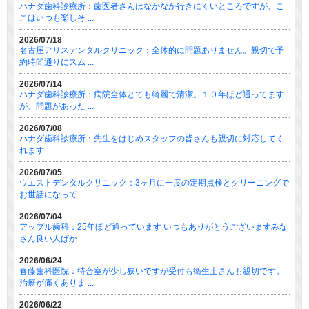
ハナダ歯科診療所：歯医者さんはなかなか行きにくいところですが、こ
こはいつも楽しそ ...
2026/07/18
名古屋アリスデンタルクリニック：全体的に問題ありません。親切で予
約時間通りにスム ...
2026/07/14
ハナダ歯科診療所：病院全体とても綺麗で清潔。１０年ほど通ってます
が、問題があった ...
2026/07/08
ハナダ歯科診療所：先生をはじめスタッフの皆さんも親切に対応してく
れます
2026/07/05
ウエストデンタルクリニック：3ヶ月に一度の定期点検とクリーニングで
お世話になって ...
2026/07/04
アップル歯科：25年ほど通っています いつもありがとうございますみな
さん良い人ばか ...
2026/06/24
春藤歯科医院：待合室が少し狭いですが受付も衛生士さんも親切です。
治療が痛くありま ...
2026/06/22