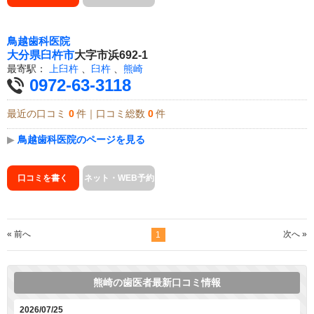
鳥越歯科医院
大分県
臼杵市
大字市浜692-1
最寄駅：
上臼杵
、
臼杵
、
熊崎
0972-63-3118
最近の口コミ
0
件｜口コミ総数
0
件
▶
鳥越歯科医院のページを見る
口コミを書く
ネット・WEB予約
« 前へ
次へ »
1
熊崎の歯医者最新口コミ情報
2026/07/25