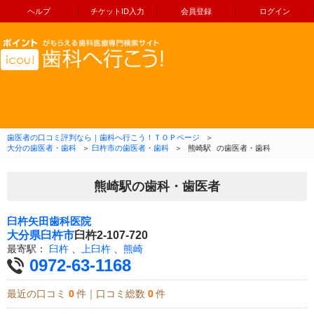
ヘルプ
チケットID入力
会員登録
ログイン
コンテンツへ移動
歯医者の口コミ評判なら｜歯科へ行こう！ＴＯＰページ
＞
大分の歯医者・歯科
＞
臼杵市の歯医者・歯科
＞
熊崎駅
の歯医者・歯科
熊崎駅の歯科・歯医者
臼杵矢田歯科医院
大分県
臼杵市
臼杵2-107-720
最寄駅：
臼杵
、
上臼杵
、
熊崎
0972-63-1168
最近の口コミ
0
件｜口コミ総数
0
件