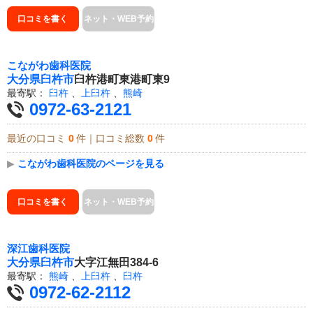
口コミを書く
ネット・WEB予約
こながわ歯科医院
大分県
臼杵市
臼杵港町東港町東9
最寄駅：
臼杵
、
上臼杵
、
熊崎
0972-63-2121
最近の口コミ
0
件｜口コミ総数
0
件
▶
こながわ歯科医院のページを見る
口コミを書く
ネット・WEB予約
深江歯科医院
大分県
臼杵市
大字江無田384-6
最寄駅：
熊崎
、
上臼杵
、
臼杵
0972-62-2112