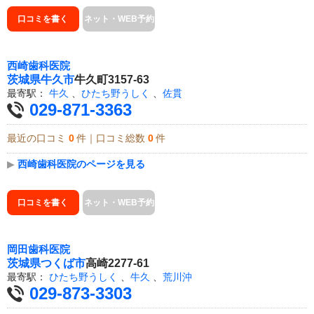
口コミを書く
ネット・WEB予約
西崎歯科医院
茨城県
牛久市
牛久町3157-63
最寄駅：
牛久
、
ひたち野うしく
、
佐貫
029-871-3363
最近の口コミ
0
件｜口コミ総数
0
件
▶
西崎歯科医院のページを見る
口コミを書く
ネット・WEB予約
岡田歯科医院
茨城県
つくば市
高崎2277-61
最寄駅：
ひたち野うしく
、
牛久
、
荒川沖
029-873-3303