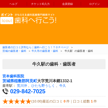
ヘルプ
チケットID入力
会員登録
ログイン
コンテンツへ移動
歯医者の口コミ評判なら｜歯科へ行こう！ＴＯＰページ
＞
茨城の歯医者・歯科
＞
牛久市の歯医者・歯科
＞
牛久駅
の歯医者・歯科
牛久駅の歯科・歯医者
宮本歯科医院
茨城県
稲敷郡阿見町
大字荒川本郷1332-1
最寄駅：
荒川沖
、
ひたち野うしく
、
牛久
029-842-7025
(10.00)最近の口コミ
0
件｜口コミ総数
1
件