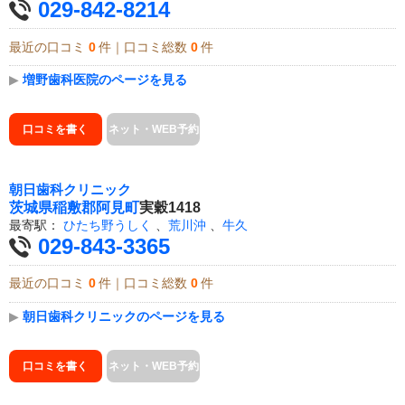
029-842-8214
最近の口コミ
0
件｜口コミ総数
0
件
▶
増野歯科医院のページを見る
口コミを書く
ネット・WEB予約
朝日歯科クリニック
茨城県
稲敷郡阿見町
実穀1418
最寄駅：
ひたち野うしく
、
荒川沖
、
牛久
029-843-3365
最近の口コミ
0
件｜口コミ総数
0
件
▶
朝日歯科クリニックのページを見る
口コミを書く
ネット・WEB予約