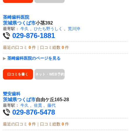
茎崎歯科医院
茨城県
つくば市
小茎392
最寄駅：
牛久
、
ひたち野うしく
、
荒川沖
029-876-1881
最近の口コミ
0
件｜口コミ総数
0
件
▶
茎崎歯科医院のページを見る
口コミを書く
ネット・WEB予約
雙安歯科
茨城県
つくば市
自由ケ丘165-28
最寄駅：
牛久
、
佐貫
、
藤代
029-876-5478
最近の口コミ
0
件｜口コミ総数
0
件