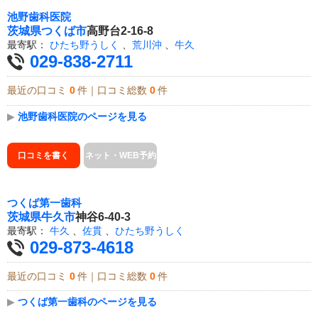
池野歯科医院
茨城県
つくば市
高野台2-16-8
最寄駅：
ひたち野うしく
、
荒川沖
、
牛久
029-838-2711
最近の口コミ
0
件｜口コミ総数
0
件
▶
池野歯科医院のページを見る
口コミを書く
ネット・WEB予約
つくば第一歯科
茨城県
牛久市
神谷6-40-3
最寄駅：
牛久
、
佐貫
、
ひたち野うしく
029-873-4618
最近の口コミ
0
件｜口コミ総数
0
件
▶
つくば第一歯科のページを見る