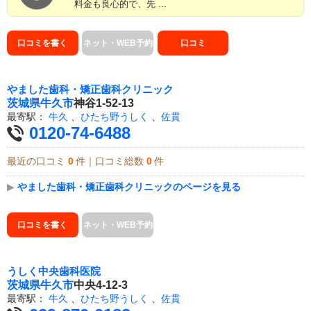
料金も良心的で、先 ...
口コミを書く
ネット・WEB予約
口コミ
やました歯科・矯正歯科クリニック
茨城県
牛久市
神谷1-52-13
最寄駅：
牛久
、
ひたち野うしく
、
佐貫
0120-74-6488
最近の口コミ
0
件｜口コミ総数
0
件
▶
やました歯科・矯正歯科クリニックのページを見る
口コミを書く
ネット・WEB予約
うしく中央歯科医院
茨城県
牛久市
中央4-12-3
最寄駅：
牛久
、
ひたち野うしく
、
佐貫