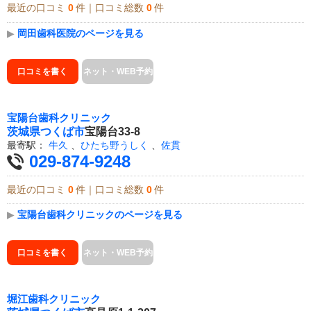
最近の口コミ
0
件｜口コミ総数
0
件
▶
岡田歯科医院のページを見る
口コミを書く
ネット・WEB予約
宝陽台歯科クリニック
茨城県
つくば市
宝陽台33-8
最寄駅：
牛久
、
ひたち野うしく
、
佐貫
029-874-9248
最近の口コミ
0
件｜口コミ総数
0
件
▶
宝陽台歯科クリニックのページを見る
口コミを書く
ネット・WEB予約
堀江歯科クリニック