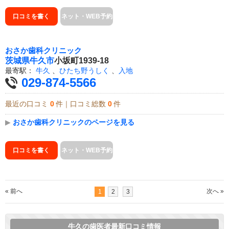
口コミを書く
ネット・WEB予約
おさか歯科クリニック
茨城県
牛久市
小坂町1939-18
最寄駅：
牛久
、
ひたち野うしく
、
入地
029-874-5566
最近の口コミ
0
件｜口コミ総数
0
件
▶
おさか歯科クリニックのページを見る
口コミを書く
ネット・WEB予約
« 前へ
次へ »
1
2
3
牛久の歯医者最新口コミ情報