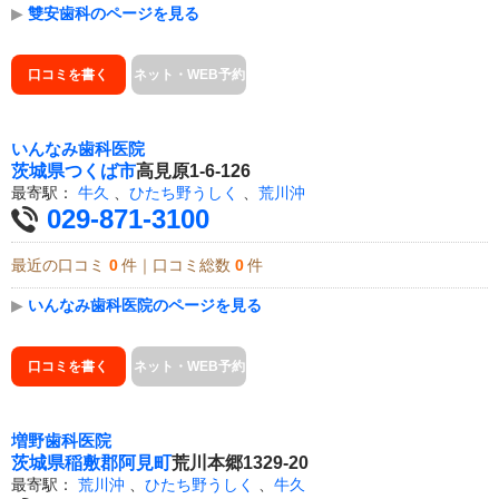
▶
雙安歯科のページを見る
口コミを書く
ネット・WEB予約
いんなみ歯科医院
茨城県
つくば市
高見原1-6-126
最寄駅：
牛久
、
ひたち野うしく
、
荒川沖
029-871-3100
最近の口コミ
0
件｜口コミ総数
0
件
▶
いんなみ歯科医院のページを見る
口コミを書く
ネット・WEB予約
増野歯科医院
茨城県
稲敷郡阿見町
荒川本郷1329-20
最寄駅：
荒川沖
、
ひたち野うしく
、
牛久