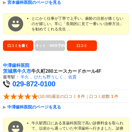
▶
宮本歯科医院のページを見る
とにかく仕事が丁寧で上手い。麻酔の注射が痛くない
のが嬉しい。常に「長期的に見て一番いい治療方法」
を勧めてくれる先生 ...
口コミを書く
ネット・WEB予約
口コミ
中澤歯科医院
茨城県
牛久市
牛久町280エースカードホール4F
最寄駅：
牛久
、
ひたち野うしく
、
佐貫
029-872-0100
(10.00)最近の口コミ
0
件｜口コミ総数
1
件
▶
中澤歯科医院のページを見る
牛久駅西口にある某歯科医院で高い診療料金を取られ
て、以前から通っていた中澤歯科へ行きました。診療