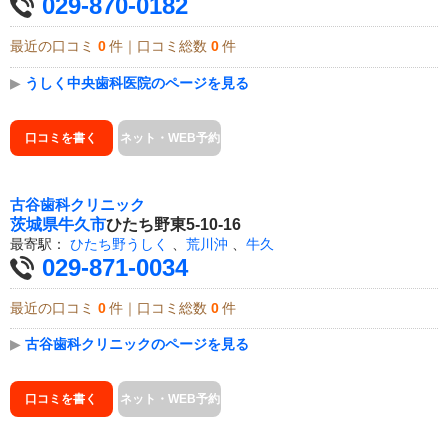
029-870-0182
最近の口コミ
0
件｜口コミ総数
0
件
▶
うしく中央歯科医院のページを見る
口コミを書く
ネット・WEB予約
古谷歯科クリニック
茨城県
牛久市
ひたち野東5-10-16
最寄駅：
ひたち野うしく
、
荒川沖
、
牛久
029-871-0034
最近の口コミ
0
件｜口コミ総数
0
件
▶
古谷歯科クリニックのページを見る
口コミを書く
ネット・WEB予約