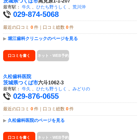
茨城県
つくば市
高見原1-1-207
最寄駅：
牛久
、
ひたち野うしく
、
荒川沖
029-874-5068
最近の口コミ
0
件｜口コミ総数
0
件
▶
堀江歯科クリニックのページを見る
口コミを書く
ネット・WEB予約
久松歯科医院
茨城県
つくば市
六斗1062-3
最寄駅：
牛久
、
ひたち野うしく
、
みどりの
029-876-0655
最近の口コミ
0
件｜口コミ総数
0
件
▶
久松歯科医院のページを見る
口コミを書く
ネット・WEB予約