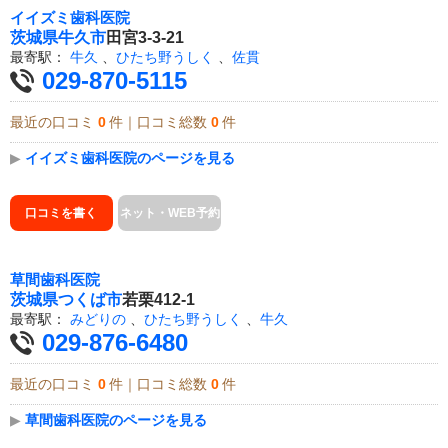
イイズミ歯科医院
茨城県
牛久市
田宮3-3-21
最寄駅：
牛久
、
ひたち野うしく
、
佐貫
029-870-5115
最近の口コミ
0
件｜口コミ総数
0
件
▶
イイズミ歯科医院のページを見る
口コミを書く
ネット・WEB予約
草間歯科医院
茨城県
つくば市
若栗412-1
最寄駅：
みどりの
、
ひたち野うしく
、
牛久
029-876-6480
最近の口コミ
0
件｜口コミ総数
0
件
▶
草間歯科医院のページを見る