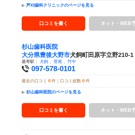
▶
芦刈歯科クリニックのページを見る
口コミを書く
ネット・WEB
杉山歯科医院
大分県
豊後大野市
犬飼町田原字立野210-1
最寄駅：
犬飼
、
菅尾
、
竹中
097-578-0101
最近の口コミ
0
件｜口コミ総数
0
件
▶
杉山歯科医院のページを見る
口コミを書く
ネット・WEB