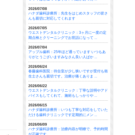
2026/07/08
ハナダ歯科診療所：先生をはじめスタッフの皆さ
んも親切に対応してくれます
2026/07/05
ウエストデンタルクリニック：3ヶ月に一度の定
期点検とクリーニングでお世話になって ...
2026/07/04
アップル歯科：25年ほど通っています いつもあ
りがとうございますみなさん良い人ばか ...
2026/06/24
春藤歯科医院：待合室が少し狭いですが受付も衛
生士さんも親切です。治療が痛くありま ...
2026/06/22
ウエストデンタルクリニック：丁寧な説明やアド
バイスもしてくれて、施術もしっかりや ...
2026/06/15
ハナダ歯科診療所：いつも丁寧な対応をしていた
だける歯科クリニックです定期的にメン ...
2026/06/09
ハナダ歯科診療所：治療内容が明瞭で、予約時間
が正確です。