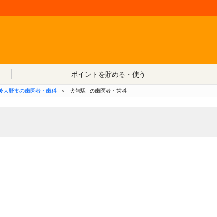
コンテンツへ移動
ポイントを貯める・使う
後大野市の歯医者・歯科
＞
犬飼駅
の歯医者・歯科