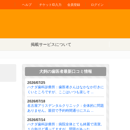
ヘルプ
チケットID入力
会員登録
ログイン
掲載サービスについて
犬飼の歯医者最新口コミ情報
2026/07/25
ハナダ歯科診療所：歯医者さんはなかなか行きに
くいところですが、ここはいつも楽しそ ...
2026/07/18
名古屋アリスデンタルクリニック：全体的に問題
ありません。親切で予約時間通りにスム ...
2026/07/14
ハナダ歯科診療所：病院全体とても綺麗で清潔。
１０年ほど通ってますが、問題があった ...