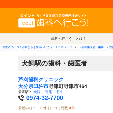
歯科へ行こう！とは？
歯医者の口コミ評判なら｜歯科へ行こう！ＴＯＰページ
＞
大分の歯医者・歯科
＞
豊
犬飼駅の歯科・歯医者
芦刈歯科クリニック
大分県
臼杵市
野津町野津市464
最寄駅：
犬飼
、
菅尾
、
竹中
0974-32-7700
最近の口コミ
0
件｜口コミ総数
0
件